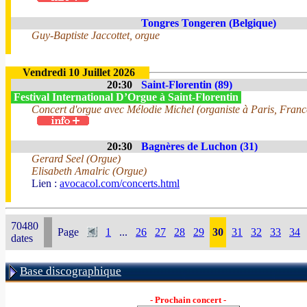
Tongres Tongeren (Belgique)
Guy-Baptiste Jaccottet, orgue
Vendredi 10 Juillet 2026
20:30
Saint-Florentin (89)
Festival International D’Orgue à Saint-Florentin
Concert d'orgue avec Mélodie Michel (organiste à Paris, Franc
20:30
Bagnères de Luchon (31)
Gerard Seel (Orgue)
Elisabeth Amalric (Orgue)
Lien :
avocacol.com/concerts.html
70480
Page
1
...
26
27
28
29
30
31
32
33
34
dates
Base discographique
- Prochain concert -