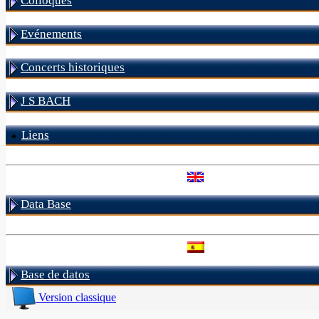
Colloques
Evénements
Concerts historiques
J S BACH
Liens
Data Base
Base de datos
Version classique