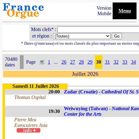
Version
Menu
Mobile
Mots clefs* :
et région :
* Dates (j/mm/aaaa) et/ou mots classés du plus important au moins im
70480
Page
1
...
26
27
28
29
30
31
32
33
34
dates
Juillet 2026
Samedi 11 Juillet 2026
20:00
Zadar (Croatie) -
Cathedral Of St. S
Thomas Ospital
Weiwuying (Taïwan) -
National Ka
19:30
Center for the Arts
Pierre Mea
Eurocuivres Asia