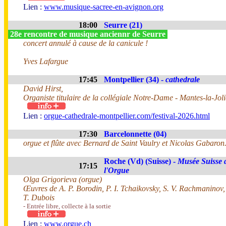
Lien :
www.musique-sacree-en-avignon.org
18:00
Seurre (21)
28e rencontre de musique anciennr de Seurre
concert annulé à cause de la canicule !
Yves Lafargue
17:45
Montpellier (34) -
cathedrale
David Hirst,
Organiste titulaire de la collégiale Notre-Dame - Mantes-la-Joli
Lien :
orgue-cathedrale-montpellier.com/festival-2026.html
17:30
Barcelonnette (04)
orgue et flûte avec Bernard de Saint Vaulry et Nicolas Gabaron
Roche (Vd) (Suisse) -
Musée Suisse 
17:15
l'Orgue
Olga Grigorieva (orgue)
Œuvres de A. P. Borodin, P. I. Tchaikovsky, S. V. Rachmaninov
T. Dubois
- Entrée libre, collecte à la sortie
Lien :
www.orgue.ch