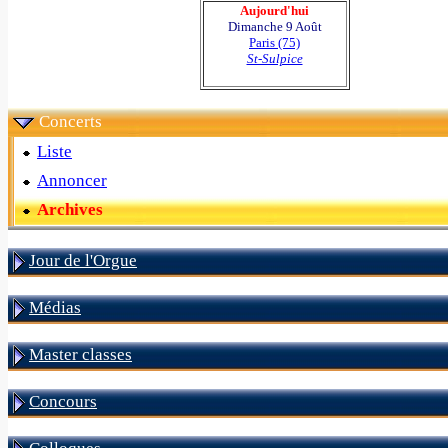
Aujourd'hui
Dimanche 9 Août
Paris (75)
St-Sulpice
Concerts
Liste
Annoncer
Archives
Jour de l'Orgue
Médias
Master classes
Concours