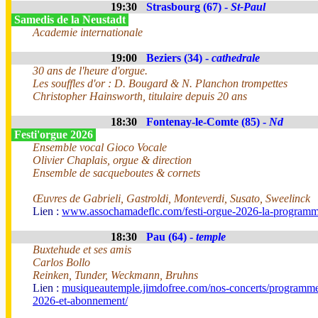
19:30
Strasbourg (67) -
St-Paul
Samedis de la Neustadt
Academie internationale
19:00
Beziers (34) -
cathedrale
30 ans de l'heure d'orgue.
Les souffles d'or : D. Bougard & N. Planchon trompettes
Christopher Hainsworth, titulaire depuis 20 ans
18:30
Fontenay-le-Comte (85) -
Nd
Festi'orgue 2026
Ensemble vocal Gioco Vocale
Olivier Chaplais, orgue & direction
Ensemble de sacqueboutes & cornets
Œuvres de Gabrieli, Gastroldi, Monteverdi, Susato, Sweelinck
Lien :
www.assochamadeflc.com/festi-orgue-2026-la-programm
18:30
Pau (64) -
temple
Buxtehude et ses amis
Carlos Bollo
Reinken, Tunder, Weckmann, Bruhns
Lien :
musiqueautemple.jimdofree.com/nos-concerts/programme
2026-et-abonnement/