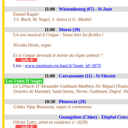
11:00
Wissembourg (67) -
St-Jean
Daniel Kugler
J.S. Bach, M. Nagel, J. Janca et G. Mushel
11:00
Morez (39)
Un zoo musical à l’orgue : Venez tirer les ficelles !
Nicolas Denis, orgue
Et si l’orgue devenait le miroir du règne animal ?
Lien :
www.musiques-en-haut.fr/?page_id=3070
11:00
Carcassonne (11) -
St-Vincent
Les Vents D'Anges
Le CéNacle D’Alexandre Guilmant Matthieu De Miguel (Toulo
Oeuvres de Haendel, Saint-Saens, Vierne, Guilmant, Dupré, Vi
10:30
Plouescat (29)
Gildas Vijay Rousseau, orgue et cornemuse
Guangzhou (Chine) -
Xinghai Conce
Olivier Latry, artist en residence (>2029)