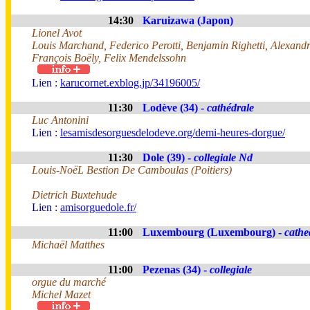
14:30
Karuizawa (Japon)
Lionel Avot
Louis Marchand, Federico Perotti, Benjamin Righetti, Alexandr
François Boëly, Felix Mendelssohn
Lien :
karucornet.exblog.jp/34196005/
11:30
Lodève (34) -
cathédrale
Luc Antonini
Lien :
lesamisdesorguesdelodeve.org/demi-heures-dorgue/
11:30
Dole (39) -
collegiale Nd
Louis-NoëL Bestion De Camboulas (Poitiers)
Dietrich Buxtehude
Lien :
amisorguedole.fr/
11:00
Luxembourg (Luxembourg) -
cathe
Michaël Matthes
11:00
Pezenas (34) -
collegiale
orgue du marché
Michel Mazet