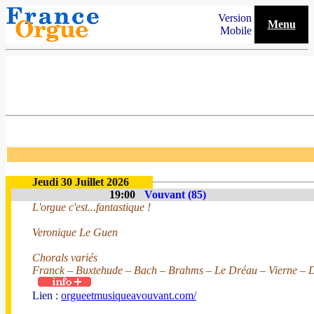
Version
Menu
Mobile
Jeudi 30 Juillet 2026
19:00
Vouvant (85)
L'orgue c'est...fantastique !
Veronique Le Guen
Chorals variés
Franck – Buxtehude – Bach – Brahms – Le Dréau – Vierne – D
Lien :
orgueetmusiqueavouvant.com/