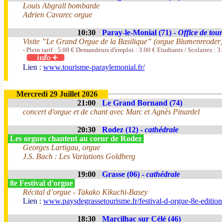
Louis Abgrall bombarde
Adrien Cavarec orgue
10:30
Paray-le-Monial (71) -
Office de tou
Visite ”Le Grand Orgue de la Basilique” (orgue Blumenreoder
- Plein tarif : 5.00 € Demandeurs d'emploi : 3.00 € Etudiants / Scolaires : 3
Lien :
www.tourisme-paraylemonial.fr/
Mercredi 29 Juillet 2026
21:00
Le Grand Bornand (74)
concert d'orgue et de chant avec Marc et Agnès Pinardel
20:30
Rodez (12) -
cathédrale
Les orgues chantent au coeur de Rodez
Georges Lartigau, orgue
J.S. Bach : Les Variations Goldberg
19:00
Grasse (06) -
cathédrale
8e Festival d'orgue
Récital d’orgue - Takako Kikuchi-Basey
Lien :
www.paysdegrassetourisme.fr/festival-d-orgue-8e-editio
18:30
Marcilhac sur Célé (46)