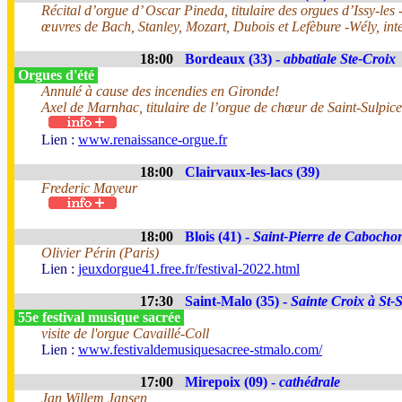
Récital d’orgue d’ Oscar Pineda, titulaire des orgues d’Issy-le
œuvres de Bach, Stanley, Mozart, Dubois et Lefèbure -Wély, inte
18:00
Bordeaux (33) -
abbatiale Ste-Croix
Orgues d'été
Annulé à cause des incendies en Gironde!
Axel de Marnhac, titulaire de l’orgue de chœur de Saint-Sulpice
Lien :
www.renaissance-orgue.fr
18:00
Clairvaux-les-lacs (39)
Frederic Mayeur
18:00
Blois (41) -
Saint-Pierre de Cabocho
Olivier Périn (Paris)
Lien :
jeuxdorgue41.free.fr/festival-2022.html
17:30
Saint-Malo (35) -
Sainte Croix à St-
55e festival musique sacrée
visite de l'orgue Cavaillé-Coll
Lien :
www.festivaldemusiquesacree-stmalo.com/
17:00
Mirepoix (09) -
cathédrale
Jan Willem Jansen