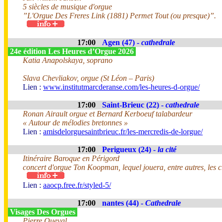
5 siècles de musique d'orgue
”L'Orgue Des Freres Link (1881) Permet Tout (ou presque)”.
17:00
Agen (47) -
cathedrale
24e édition Les Heures d’Orgue 2026
Katia Anapolskaya, soprano
Slava Chevliakov, orgue (St Léon – Paris)
Lien :
www.institutmarcderanse.com/les-heures-d-orgue/
17:00
Saint-Brieuc (22) -
cathedrale
Ronan Airault orgue et Bernard Kerboeuf talabardeur
« Autour de mélodies bretonnes »
Lien :
amisdelorguesaintbrieuc.fr/les-mercredis-de-lorgue/
17:00
Perigueux (24) -
la cité
Itinéraire Baroque en Périgord
concert d'orgue Ton Koopman, lequel jouera, entre autres, les
Lien :
aaocp.free.fr/styled-5/
17:00
nantes (44) -
Cathedrale
Visages Des Orgues
Pierre Queval