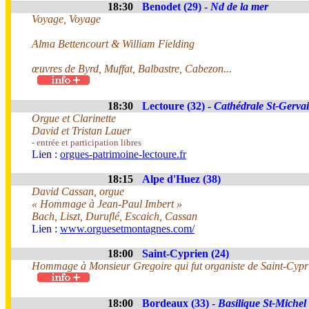
18:30
Benodet (29) -
Nd de la mer
Voyage, Voyage
Alma Bettencourt & William Fielding
œuvres de Byrd, Muffat, Balbastre, Cabezon...
18:30
Lectoure (32) -
Cathédrale St-Gervai
Orgue et Clarinette
David et Tristan Lauer
- entrée et participation libres
Lien :
orgues-patrimoine-lectoure.fr
18:15
Alpe d'Huez (38)
David Cassan, orgue
« Hommage à Jean-Paul Imbert »
Bach, Liszt, Duruflé, Escaich, Cassan
Lien :
www.orguesetmontagnes.com/
18:00
Saint-Cyprien (24)
Hommage à Monsieur Gregoire qui fut organiste de Saint-Cypri
18:00
Bordeaux (33) -
Basilique St-Michel