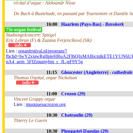
récital d’orgue : Aleksandr Nisse
De Bach à Buxtehude, en passant par Tournemire et Danièle Sa
16:00
Haarlem (Pays-Bas) -
Bavokerk
75e organ festival
Stadsorgelconcert: Spiegel
Eric Lebrun (F) & Zuzana Ferjencíková (Slk)
Lien :
organfestival.nl/program/?
fbclid=IwY2xjawRgIlpleHRuA2FlbQIxMABicmlkETE1YUN
nA4_aem_5FfZmumybm_c_JL-qF9Y5g
11:15
Gloucester (Angleterre) -
cathedrale
Thomas Ospital, orgue Nicholson
11:00
Crozon (29)
Vincent Grappy orgue
Lien :
musiquesacrozon.org
10:30
Chateaulin (29)
Thierry Le Guern
10:30
Plougastel-Daoulas (29)