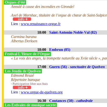
Orgues d'été
Annulé à cause des incendies en Gironde!
Axel de Marnhac, titulaire de l’orgue de chœur de Saint-Sulpice
Lien :
www.renaissance-orgue.fr
18:00
Saint-Antonin-Noble-Val (82)
Carmina burana
Albertus Derksen
18:00
Embrun (05)
Festival L’Heure de l’Orgue
« La voix des anges, la trompette naturelle au Xviie siècle », pa
17:00
Guern (56) -
sanctuaire de Quelven
Les Jeudis de Quelven
Edmond Reuzé
Répertoire baroque
- Participation libre aux frais
Lien :
www.orgue-de-quelven.org
16:30
Coutances (50) -
cathedrale
Les Estivales de musique sacrée