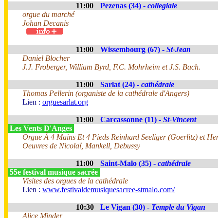
11:00
Pezenas (34) -
collegiale
orgue du marché
Johan Decanis
11:00
Wissembourg (67) -
St-Jean
Daniel Blocher
J.J. Froberger, William Byrd, F.C. Mohrheim et J.S. Bach.
11:00
Sarlat (24) -
cathédrale
Thomas Pellerin (organiste de la cathédrale d'Angers)
Lien :
orguesarlat.org
11:00
Carcassonne (11) -
St-Vincent
Les Vents D'Anges
Orgue À 4 Mains Et 4 Pieds Reinhard Seeliger (Goerlitz) et Henr
Oeuvres de Nicolaï, Mankell, Debussy
11:00
Saint-Malo (35) -
cathédrale
55e festival musique sacrée
Visites des orgues de la cathédrale
Lien :
www.festivaldemusiquesacree-stmalo.com/
10:30
Le Vigan (30) -
Temple du Vigan
Alice Minder