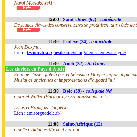
Karol Mossakowski
12:00
Saint-Omer (62) -
cathédrale
De jeunes élèves des conservatoires se produisent aux côtés de
11:30
Lodève (34) -
cathédrale
Jean Dekyndt
Lien :
lesamisdesorguesdelodeve.org/demi-heures-dorgue/
11:30
Auch (32) -
St-Orens
Les claviers en Pays d'Auch
Pauline Cazier, flûte à bec et Sébastien Maigne, orgue augment
Musiques anciennes et improvisations d’aujourd’hui
11:30
Dole (39) -
collegiale Nd
Gabriel Wolfer (Porrentruy / Saint-uRsanne, Ch)
Louis et François Couperin
Lien :
amisorguedole.fr/
11:00
Saint-Affrique (12)
Gaëlle Coulon & Mickaël Durand