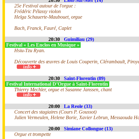
20:30
Lion-Sur-Mer (14)
25e Festival autour de l'orgue :
Frédéric Pélassy violon
Helga Schauerte-Maubouet, orgue
Bach, Franck, Fauré, Caplet
20:30
Guimiliau (29)
Festival « Les Enclos en Musique »
Hsiu-Tzu Ryan.
Découverte des œuvres de Louis Couperin, Clérambault, Piroye,
20:30
Saint-Florentin (89)
Festival International D’Orgue à Saint-Florentin
Thierry Mechler, orgue et Susanne Janssen, chant
20:00
La Reole (33)
Concert des stagiaires (Cours P. Goussot)
Julien Vermeulen, Helene Borie, Xavier Lebrun, Messaouda Har
20:00
Simiane Collongue (13)
Orgue et trompette