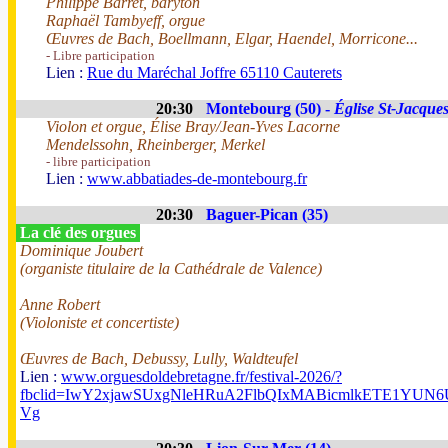
Philippe Barret, baryton
Raphaël Tambyeff, orgue
Œuvres de Bach, Boellmann, Elgar, Haendel, Morricone...
- Libre participation
Lien :
Rue du Maréchal Joffre 65110 Cauterets
20:30
Montebourg (50) -
Église St-Jacque
Violon et orgue, Élise Bray/Jean-Yves Lacorne
Mendelssohn, Rheinberger, Merkel
- libre participation
Lien :
www.abbatiades-de-montebourg.fr
20:30
Baguer-Pican (35)
La clé des orgues
Dominique Joubert
(organiste titulaire de la Cathédrale de Valence)
Anne Robert
(Violoniste et concertiste)
Œuvres de Bach, Debussy, Lully, Waldteufel
Lien :
www.orguesdoldebretagne.fr/festival-2026/?
fbclid=IwY2xjawSUxgNleHRuA2FlbQIxMABicmlkETE1Y
Vg