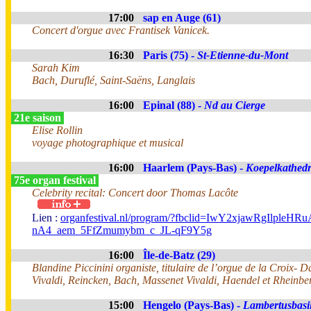
17:00
sap en Auge (61)
Concert d'orgue avec Frantisek Vanicek.
16:30
Paris (75) -
St-Etienne-du-Mont
Sarah Kim
Bach, Duruflé, Saint-Saëns, Langlais
16:00
Epinal (88) -
Nd au Cierge
21e saison
Elise Rollin
voyage photographique et musical
16:00
Haarlem (Pays-Bas) -
Koepelkathedr
75e organ festival
Celebrity recital: Concert door Thomas Lacôte
Lien :
organfestival.nl/program/?fbclid=IwY2xjawR
nA4_aem_5FfZmumybm_c_JL-qF9Y5g
16:00
Île-de-Batz (29)
Blandine Piccinini organiste, titulaire de l’orgue de la Croix- 
Vivaldi, Reincken, Bach, Massenet Vivaldi, Haendel et Rheinber
15:00
Hengelo (Pays-Bas) -
Lambertusbasil