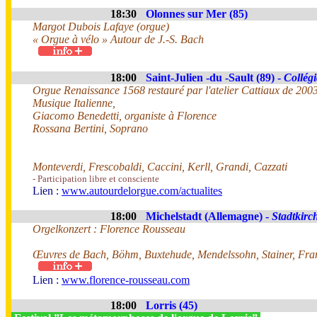
18:30
Olonnes sur Mer (85)
Margot Dubois Lafaye (orgue)
« Orgue à vélo » Autour de J.-S. Bach
18:00
Saint-Julien -du -Sault (89) -
Collégi
Orgue Renaissance 1568 restauré par l'atelier Cattiaux de 200
Musique Italienne,
Giacomo Benedetti, organiste à Florence
Rossana Bertini, Soprano
Monteverdi, Frescobaldi, Caccini, Kerll, Grandi, Cazzati
- Participation libre et consciente
Lien :
www.autourdelorgue.com/actualites
18:00
Michelstadt (Allemagne) -
Stadtkirc
Orgelkonzert : Florence Rousseau
Œuvres de Bach, Böhm, Buxtehude, Mendelssohn, Stainer, Fra
Lien :
www.florence-rousseau.com
18:00
Lorris (45)