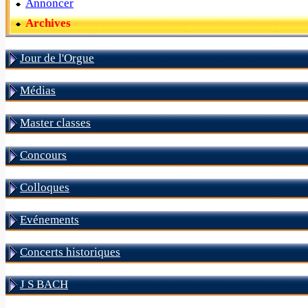
Annoncer
Archives
Jour de l'Orgue
Médias
Master classes
Concours
Colloques
Evénements
Concerts historiques
J S BACH