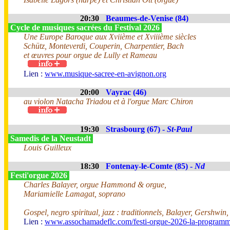
20:30
Beaumes-de-Venise (84)
Cycle de musiques sacrées du Festival 2026
Une Europe Baroque aux Xviième et Xviiième siècles
Schütz, Monteverdi, Couperin, Charpentier, Bach
et œuvres pour orgue de Lully et Rameau
Lien :
www.musique-sacree-en-avignon.org
20:00
Vayrac (46)
au violon Natacha Triadou et à l'orgue Marc Chiron
19:30
Strasbourg (67) -
St-Paul
Samedis de la Neustadt
Louis Guilleux
18:30
Fontenay-le-Comte (85) -
Nd
Festi'orgue 2026
Charles Balayer, orgue Hammond & orgue,
Mariamielle Lamagat, soprano
Gospel, negro spiritual, jazz : traditionnels, Balayer, Gershwin
Lien :
www.assochamadeflc.com/festi-orgue-2026-la-programm