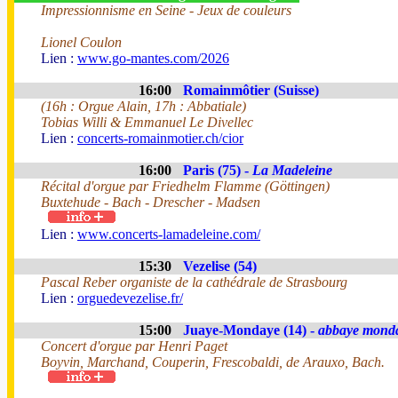
Impressionnisme en Seine - Jeux de couleurs
Lionel Coulon
Lien :
www.go-mantes.com/2026
16:00
Romainmôtier (Suisse)
(16h : Orgue Alain, 17h : Abbatiale)
Tobias Willi & Emmanuel Le Divellec
Lien :
concerts-romainmotier.ch/cior
16:00
Paris (75) -
La Madeleine
Récital d'orgue par Friedhelm Flamme (Göttingen)
Buxtehude - Bach - Drescher - Madsen
Lien :
www.concerts-lamadeleine.com/
15:30
Vezelise (54)
Pascal Reber organiste de la cathédrale de Strasbourg
Lien :
orguedevezelise.fr/
15:00
Juaye-Mondaye (14) -
abbaye mond
Concert d'orgue par Henri Paget
Boyvin, Marchand, Couperin, Frescobaldi, de Arauxo, Bach.