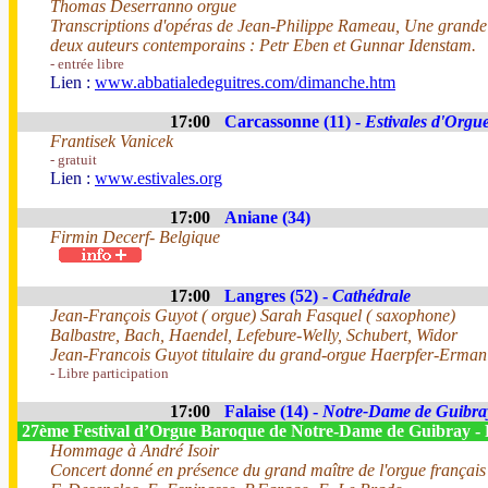
Thomas Deserranno orgue
Transcriptions d'opéras de Jean-Philippe Rameau, Une grande
deux auteurs contemporains : Petr Eben et Gunnar Idenstam.
- entrée libre
Lien :
www.abbatialedeguitres.com/dimanche.htm
17:00
Carcassonne (11) -
Estivales d'Orgue
Frantisek Vanicek
- gratuit
Lien :
www.estivales.org
17:00
Aniane (34)
Firmin Decerf- Belgique
17:00
Langres (52) -
Cathédrale
Jean-François Guyot ( orgue) Sarah Fasquel ( saxophone)
Balbastre, Bach, Haendel, Lefebure-Welly, Schubert, Widor
Jean-Francois Guyot titulaire du grand-orgue Haerpfer-Erman 4
- Libre participation
17:00
Falaise (14) -
Notre-Dame de Guibra
27ème Festival d’Orgue Baroque de Notre-Dame de Guibray - 
Hommage à André Isoir
Concert donné en présence du grand maître de l'orgue français 