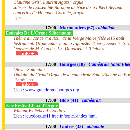
Claudine Grisi, Laurent Agazzi, orgue
solistes de l'Ensemble Baroque de Nice dir: Gilbert Bezzina
concertos de Haendel, Corrette, Haydn
- gratuit
17:00
Marmoutiers (67) -
abbatiale
Estivales De L'Orgue Silbermann
Thème du concert: autour de la Vierge Marie fêtée le15 août
Instrument: Orgue Silbermann-Organiste: Thierry Senentz- Str
Oeuvres de M. Corette, J.F. Dandrieu, J. Titelouze
17:00
Bourges (18) -
Cathédrale Saint Eti
Olivier Salandini
Titulaire du Grand Orgue de la cathédrale Saint-Etienne de Bo
- Entrée libre
Lien :
www.grandorguebourges.org
17:00
Blois (41) -
cathédrale
Xiie Festival Jeux d'Orgue
William Whitehead. Londres.
Lien :
jeuxdorgue41.free.fr./topic1/index.html
17:00
Guitres (33) -
abbatiale