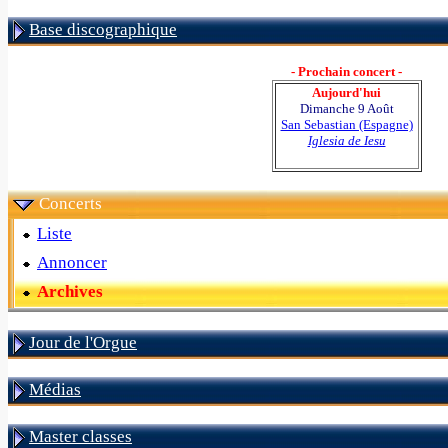
Base discographique
- Prochain concert -
Aujourd'hui
Dimanche 9 Août
San Sebastian (Espagne)
Iglesia de Iesu
Concerts
Liste
Annoncer
Archives
Jour de l'Orgue
Médias
Master classes