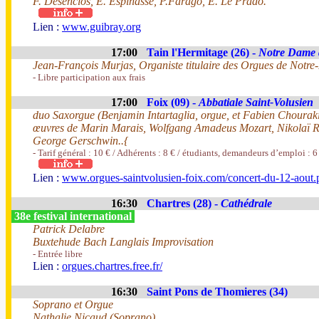
F. Desenclos, E. Espinasse, P.Farago, E. Le Prado.
Lien :
www.guibray.org
17:00
Tain l'Hermitage (26) -
Notre Dame 
Jean-François Murjas, Organiste titulaire des Orgues de Notr
- Libre participation aux frais
17:00
Foix (09) -
Abbatiale Saint-Volusien
duo Saxorgue (Benjamin Intartaglia, orgue, et Fabien Chourak
œuvres de Marin Marais, Wolfgang Amadeus Mozart, Nikolaï 
George Gerschwin..{
- Tarif général : 10 € / Adhérents : 8 € / étudiants, demandeurs d’emploi : 6
Lien :
www.orgues-saintvolusien-foix.com/concert-du-12-aout.
16:30
Chartres (28) -
Cathédrale
38e festival international
Patrick Delabre
Buxtehude Bach Langlais Improvisation
- Entrée libre
Lien :
orgues.chartres.free.fr/
16:30
Saint Pons de Thomieres (34)
Soprano et Orgue
Nathalie Nicaud (Soprano)