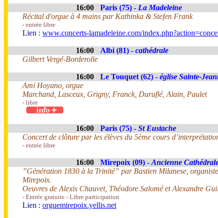
16:00
Paris (75) -
La Madeleine
Récital d'orgue à 4 mains par Kathinka & Stefen Frank
- entrée libre
Lien :
www.concerts-lamadeleine.com/index.php?action=conce
16:00
Albi (81) -
cathédrale
Gilbert Vergé-Borderolle
16:00
Le Touquet (62) -
église Sainte-Jea
Ami Hoyano, orgue
Marchand, Lasceux, Grigny, Franck, Duruflé, Alain, Paulet
- libre
16:00
Paris (75) -
St Eustache
Concert de clôture par les élèves du 5ème cours d’interprétat
- entrée libre
16:00
Mirepoix (09) -
Ancienne Cathédral
”Génération 1830 à la Trinité” par Bastien Milanese, organiste
Mirepoix.
Oeuvres de Alexis Chauvet, Théodore Salomé et Alexandre Gui
- Entrée gratuite - Libre participation
Lien :
orguemirepoix.yellis.net