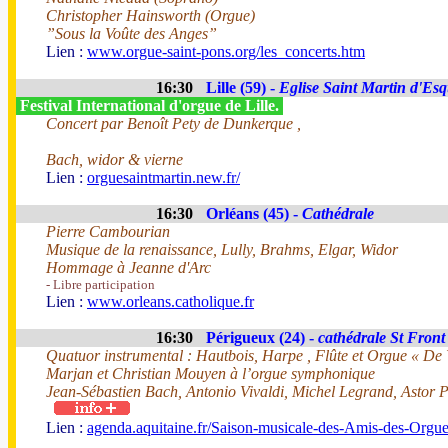
Christopher Hainsworth (Orgue)
”Sous la Voûte des Anges”
Lien :
www.orgue-saint-pons.org/les_concerts.htm
16:30
Lille (59) -
Eglise Saint Martin d'Es
Festival International d'orgue de Lille.
Concert par Benoît Pety de Dunkerque ,
Bach, widor & vierne
Lien :
orguesaintmartin.new.fr/
16:30
Orléans (45) -
Cathédrale
Pierre Cambourian
Musique de la renaissance, Lully, Brahms, Elgar, Widor
Hommage à Jeanne d'Arc
- Libre participation
Lien :
www.orleans.catholique.fr
16:30
Périgueux (24) -
cathédrale St Front
Quatuor instrumental : Hautbois, Harpe , Flûte et Orgue « De V
Marjan et Christian Mouyen à l’orgue symphonique
Jean-Sébastien Bach, Antonio Vivaldi, Michel Legrand, Astor P
Lien :
agenda.aquitaine.fr/Saison-musicale-des-Amis-des-Orgu