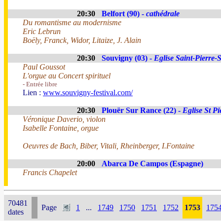
20:30
Belfort (90) -
cathédrale
Du romantisme au modernisme
Eric Lebrun
Boëly, Franck, Widor, Litaize, J. Alain
20:30
Souvigny (03) -
Eglise Saint-Pierre-
Paul Goussot
L'orgue au Concert spirituel
- Entrée libre
Lien :
www.souvigny-festival.com/
20:30
Plouër Sur Rance (22) -
Eglise St Pi
Véronique Daverio, violon
Isabelle Fontaine, orgue
Oeuvres de Bach, Biber, Vitali, Rheinberger, I.Fontaine
20:00
Abarca De Campos (Espagne)
Francis Chapelet
70481
Page
1
...
1749
1750
1751
1752
1753
175
dates