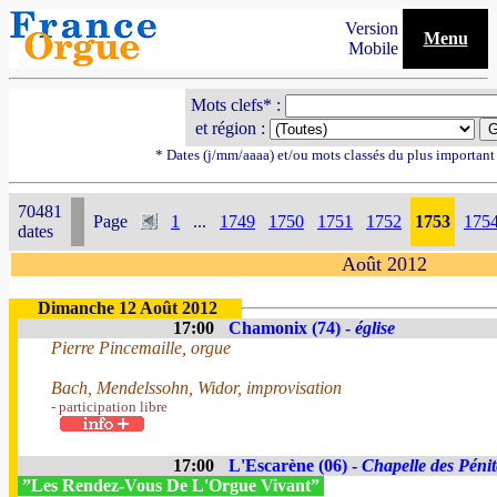
Version
Menu
Mobile
Mots clefs* :
et région :
* Dates (j/mm/aaaa) et/ou mots classés du plus importan
70481
Page
1
...
1749
1750
1751
1752
1753
175
dates
Août 2012
Dimanche 12 Août 2012
17:00
Chamonix (74) -
église
Pierre Pincemaille, orgue
Bach, Mendelssohn, Widor, improvisation
- participation libre
17:00
L'Escarène (06) -
Chapelle des Pénit
”Les Rendez-Vous De L'Orgue Vivant”