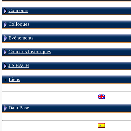
Concours
Colloques
Evénements
Concerts historiques
J S BACH
Liens
Data Base