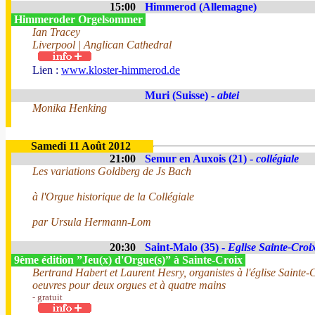
15:00
Himmerod (Allemagne)
Himmeroder Orgelsommer
Ian Tracey
Liverpool | Anglican Cathedral
Lien :
www.kloster-himmerod.de
Muri (Suisse) -
abtei
Monika Henking
Samedi 11 Août 2012
21:00
Semur en Auxois (21) -
collégiale
Les variations Goldberg de Js Bach
à l'Orgue historique de la Collégiale
par Ursula Hermann-Lom
20:30
Saint-Malo (35) -
Eglise Sainte-Croi
9ème édition ”Jeu(x) d'Orgue(s)” à Sainte-Croix
Bertrand Habert et Laurent Hesry, organistes à l'église Sainte-
oeuvres pour deux orgues et à quatre mains
- gratuit