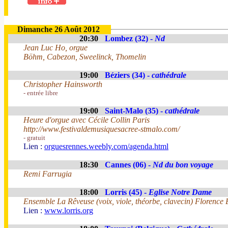
Dimanche 26 Août 2012
20:30
Lombez (32) -
Nd
Jean Luc Ho, orgue
Böhm, Cabezon, Sweelinck, Thomelin
19:00
Béziers (34) -
cathédrale
Christopher Hainsworth
- entrée libre
19:00
Saint-Malo (35) -
cathédrale
Heure d'orgue avec Cécile Collin Paris
http://www.festivaldemusiquesacree-stmalo.com/
- gratuit
Lien :
orguesrennes.weebly.com/agenda.html
18:30
Cannes (06) -
Nd du bon voyage
Remi Farrugia
18:00
Lorris (45) -
Eglise Notre Dame
Ensemble La Rêveuse (voix, viole, théorbe, clavecin) Florence 
Lien :
www.lorris.org