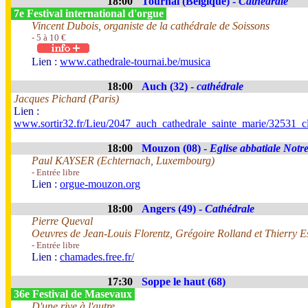
18:00
Tournai (Belgique) -
Cathédrale
7e Festival international d'orgue
Vincent Dubois, organiste de la cathédrale de Soissons
- 5 à 10 €
Lien :
www.cathedrale-tournai.be/musica
18:00
Auch (32) -
cathédrale
Jacques Pichard (Paris)
Lien :
www.sortir32.fr/Lieu/2047_auch_cathedrale_sainte_marie/32531_c
18:00
Mouzon (08) -
Eglise abbatiale Not
Paul KAYSER (Echternach, Luxembourg)
- Entrée libre
Lien :
orgue-mouzon.org
18:00
Angers (49) -
Cathédrale
Pierre Queval
Oeuvres de Jean-Louis Florentz, Grégoire Rolland et Thierry E
- Entrée libre
Lien :
chamades.free.fr/
17:30
Soppe le haut (68)
36e Festival de Masevaux
D'une rive à l'autre