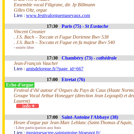
Ensemble vocal Filigrane, dir. Jp Billmann
Gilles Oltz, orgue
Lien :
www.festivalorguemasevaux.com
17:30
Paris (75) -
St Eustache
Vincent Crosnier
. J.S. Bach – Toccate et Fugue Dorienne Bwv 538
. J.S. Bach – Toccata et Fugue en fa majeur Bwv 540
- entrée libre
17:30
Chambéry (73) -
cathédrale
Jean-François Vaucher
Lien :
amisdelorgue.fr/?page_id=667
17:00
Etretat (76)
Echo d'orgue
Festival d’été autour d’ Orgues du Pays de Caux (Haute Norma
Groupe Vocal Arthur Honegger (direction Jean Legoupil) et de
Laurent)
17:00
Saint-Antoine l'Abbaye (38)
Heure d'orgue par Jean-Marc Leblanc (Saint-Thomas d'Aquin, 
- Libre participation aux frais
Lien :
musiquesacree-saintantoine.blogspot.fr/