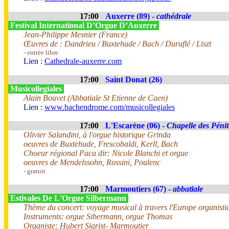
17:00
Auxerre (89) -
cathédrale
Festival International D’Orgue D’Auxerre
Jean-Philippe Mesnier (France)
Œuvres de : Dandrieu / Buxtehude / Bach / Duruflé / Liszt
- entrée libre
Lien :
Cathedrale-auxerre.com
17:00
Saint Donat (26)
Musicollegiales
Alain Bouvet (Abbatiale St Etienne de Caen)
Lien :
www.bachendrome.com/musicollegiales
17:00
L'Escarène (06) -
Chapelle des Pénit
Olivier Salandini, à l'orgue historique Grinda
oeuvres de Buxtehude, Frescobaldi, Kerll, Bach
Choeur régional Paca dir: Nicole Blanchi et orgue
oeuvres de Mendelssohn, Rossini, Poulenc
- gratuit
17:00
Marmoutiers (67) -
abbatiale
Estivales De L'Orgue Silbermann
Thème du concert: voyage musical à travers l'Europe organisti
Instruments: orgue Sibermann, orgue Thomas
Organiste: Hubert Sigrist- Marmoutier