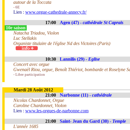
autour de la Toccata
- 6E
Lien :
www.orgue-cathedrale-annecy.fr/
17:00
Agen (47) -
cathédrale St Caprais
10e saison
Natacha Triadou, Violon
Luc Stellakis
Organiste titulaire de l'église Nd des Victoires (Paris)
10:30
Lannilis (29) -
Eglise
Concert avec orgue
Gwenaël Riou, orgue, Benoît Thiériot, bombarde et Roselyne Sa
- Libre participation
Mardi 28 Août 2012
21:00
Narbonne (11) -
cathédrale
Nicolas Chardonnet, Orgue
Caroline Chardonnet, Violon
Lien :
www.les-orgues-de-narbonne.com
21:00
Saint- Jean du Gard (30) -
Temple
L'année 1685