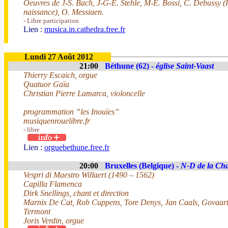
Oeuvres de J-S. Bach, J-G-E. Stehle, M-E. Bossi, C. Debussy
naissance), O. Messiaen.
- Libre participation
Lien :
musica.in.cathedra.free.fr
Lundi 27 Août 2012
21:00
Béthune (62) -
église Saint-Vaast
Thierry Escaich, orgue
Quatuor Gaïa
Christian Pierre Lamarca, violoncelle
programmation ”les Inouïes”
musiquenrouelibre.fr
- libre
Lien :
orguebethune.free.fr
20:00
Bruxelles (Belgique) -
N-D de la Cha
Vespri di Maestro Willaert (1490 – 1562)
Capilla Flamenca
Dirk Snellings, chant et direction
Marnix De Cat, Rob Cuppens, Tore Denys, Jan Caals, Govaart
Termont
Joris Verdin, orgue