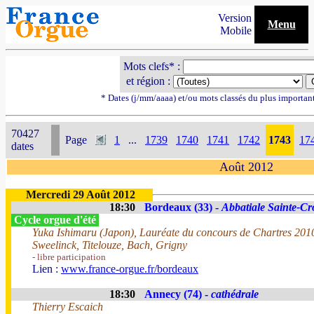
Version
Menu
Mobile
Mots clefs* :
et région :
* Dates (j/mm/aaaa) et/ou mots classés du plus importan
70427
Page
1
...
1739
1740
1741
1742
1743
17
dates
Août 2012
Mercredi 29 Août 2012
18:30
Bordeaux (33) -
Abbatiale Sainte-Cr
Cycle orgue d'été
Yuka Ishimaru (Japon), Lauréate du concours de Chartres 201
Sweelinck, Titelouze, Bach, Grigny
- libre participation
Lien :
www.france-orgue.fr/bordeaux
18:30
Annecy (74) -
cathédrale
Thierry Escaich