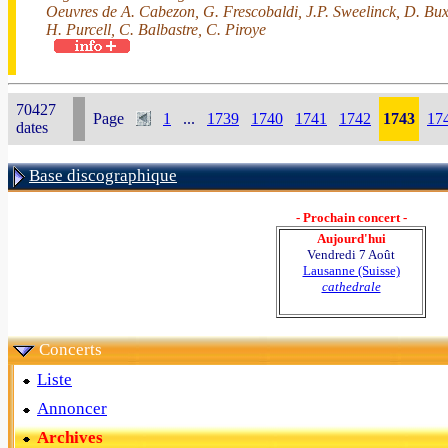
Oeuvres de A. Cabezon, G. Frescobaldi, J.P. Sweelinck, D. Bux
H. Purcell, C. Balbastre, C. Piroye
70427
Page
1
...
1739
1740
1741
1742
1743
17
dates
Base discographique
- Prochain concert -
Aujourd'hui
Vendredi 7 Août
Lausanne (Suisse)
cathedrale
Concerts
Liste
Annoncer
Archives