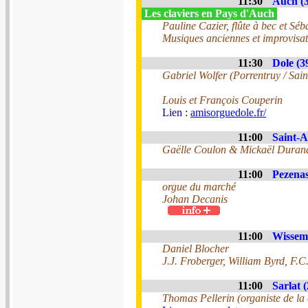
11:30
Auch (3
Les claviers en Pays d'Auch
Pauline Cazier, flûte à bec et S
Musiques anciennes et improvisat
11:30
Dole (3
Gabriel Wolfer (Porrentruy / Sai
Louis et François Couperin
Lien :
amisorguedole.fr/
11:00
Saint-A
Gaëlle Coulon & Mickaël Duran
11:00
Pezenas
orgue du marché
Johan Decanis
11:00
Wissem
Daniel Blocher
J.J. Froberger, William Byrd, F.C
11:00
Sarlat (
Thomas Pellerin (organiste de la