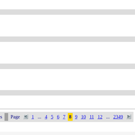
s
Page
1
...
4
5
6
7
8
9
10
11
12
...
2349