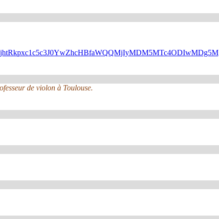
N6UUJsejhtRkpxc1c5c3J0YwZhcHBfaWQQMjIyMDM5MTc4ODIwMDg
rofesseur de violon à Toulouse.