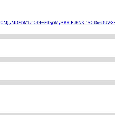
HBfaWQQMjIyMDM5MTc4ODIwMDg5MgABHrRdENKi4AGI3uvDUW