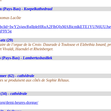
 (Pays-Bas) -
Koepelkathedraal
Thomas Lacôte
gram/?fbclid=IwY2xjawRgIlpleHRuA2FlbQIxMABicmlkETE1YU
qF9Y5g
atz (29)
ulaire de l’orgue de la Croix- Daurade à Toulouse et Elzbethia Isnard, p
t Vivaldi, Haendel et Rheinberger.
 (Pays-Bas) -
Lambertusbasiliek
mer (62) -
cathédrale
es se produisent aux côtés de Sophie Rétaux.
(34) -
cathédrale
org/demi-heures-dorgue/