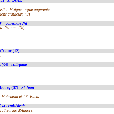
2) -
St-Orens
ébastien Maigne, orgue augmenté
ions d’aujourd’hui
9) -
collegiale Nd
nt-uRsanne, Ch)
ffrique (12)
d
 (34) -
collegiale
bourg (67) -
St-Jean
. Mohrheim et J.S. Bach.
24) -
cathédrale
 cathédrale d'Angers)