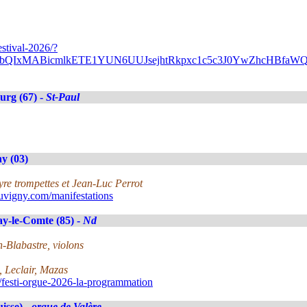
stival-2026/?
A2FlbQIxMABicmlkETE1YUN6UUJsejhtRkpxc1c5c3J0YwZhc
urg (67) -
St-Paul
y (03)
yre trompettes et Jean-Luc Perrot
vigny.com/manifestations
y-le-Comte (85) -
Nd
Blabastre, violons
 Leclair, Mazas
esti-orgue-2026-la-programmation
uisse) -
orgue de Valère