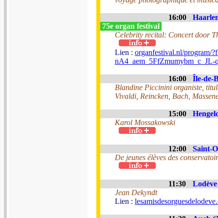
16:00
Haarlem
75e organ festival
Celebrity recital: Concert door 
Lien :
organfestival.nl/pro
nA4_aem_5FfZmumybm_c_JL-
16:00
Île-de-B
Blandine Piccinini organiste, tit
Vivaldi, Reincken, Bach, Massene
15:00
Hengelo
Karol Mossakowski
12:00
Saint-O
De jeunes élèves des conservatoir
11:30
Lodève 
Jean Dekyndt
Lien :
lesamisdesorguesdelodeve.