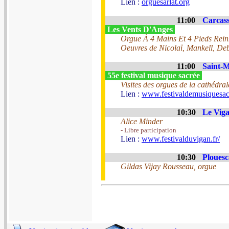
Lien :
orguesarlat.org
11:00
Carcass
Les Vents D'Anges
Orgue À 4 Mains Et 4 Pieds Reinha
Oeuvres de Nicolaï, Mankell, De
11:00
Saint-M
55e festival musique sacrée
Visites des orgues de la cathédral
Lien :
www.festivaldemusiquesac
10:30
Le Viga
Alice Minder
- Libre participation
Lien :
www.festivalduvigan.fr/
10:30
Plouesc
Gildas Vijay Rousseau, orgue