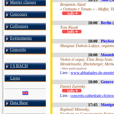
Master classes
Benjamin Alard
« Ostinato e Tenuto » - Muffat, T
Concours
18:00
Berlin 
Colloques
Tom Rioult
Evénements
18:00
Pleyben
Margaux Dubois-Lafaye, organis
Concerts
18:00
Monteb
historiques
Violon et orgue, Élise Bray/Jean
Mendelssohn, Rheinberger, Merk
J S BACH
- libre participation
Lien :
www.abbatiades-de-monteb
Liens
18:00
Geneve 
Daniel Zaretsky
Lien :
concerts-cathedrale.ch/proc
Data Base
17:45
Montpel
Raphaël Mirensky,
Etudiant au Conservatoire Natio