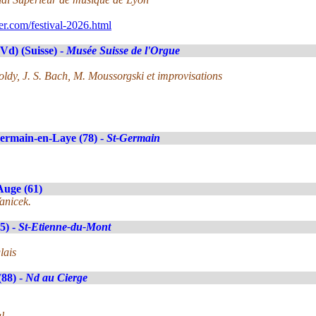
er.com/festival-2026.html
Vd) (Suisse) -
Musée Suisse de l'Orgue
dy, J. S. Bach, M. Moussorgski et improvisations
ermain-en-Laye (78) -
St-Germain
Auge (61)
anicek.
5) -
St-Etienne-du-Mont
lais
(88) -
Nd au Cierge
l