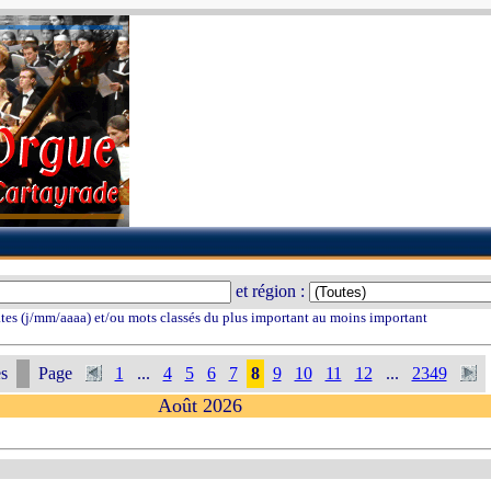
et région :
tes (j/mm/aaaa) et/ou mots classés du plus important au moins important
s
Page
1
...
4
5
6
7
8
9
10
11
12
...
2349
Août 2026