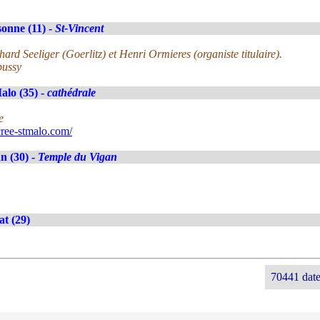
onne (11) -
St-Vincent
rd Seeliger (Goerlitz) et Henri Ormieres (organiste titulaire).
bussy
alo (35) -
cathédrale
e
ree-stmalo.com/
n (30) -
Temple du Vigan
at (29)
70441 date