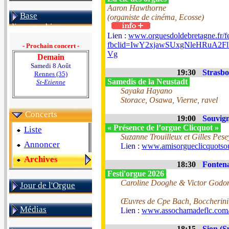
Aaron Hawthorne
Base
(organiste de cinéma, Ecosse)
discographique
Lien :
www.orguesdoldebretagne.fr/fe
fbclid=IwY2xjawSUxgNleHRu
- Prochain concert -
Vg
Demain
Samedi 8 Août
19:30
Strasbo
Rennes (35)
Samedis de la Neustadt
St-Etienne
Sayaka Hayano
Storace, Osawa, Vierne, ravel
Concerts
19:00
Souvign
« Présence de l’orgue Clicquot »
Liste
Suzanne Trouilleux et Gilles Pese
Annoncer
Lien :
www.amisorgueclicquotsou
Archives
18:30
Fontena
Festi'orgue 2026
Caroline Dooghe & Victor Godon-
Jour de l'Orgue
Œuvres de Cpe Bach, Boccherini,
Médias
Lien :
www.assochamadeflc.com/f
18:15
Sion (S