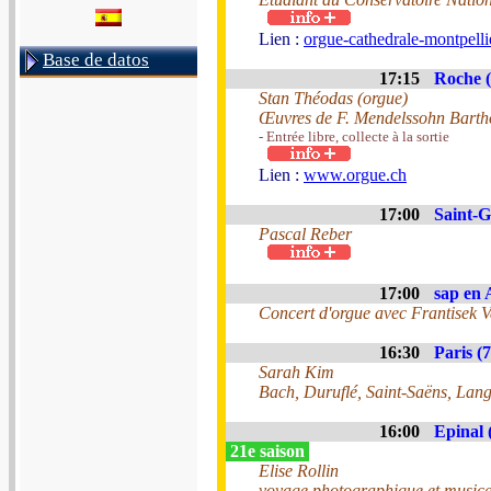
Lien :
orgue-cathedrale-montpelli
Base de datos
17:15
Roche (
Stan Théodas (orgue)
Œuvres de F. Mendelssohn Barthol
- Entrée libre, collecte à la sortie
Lien :
www.orgue.ch
17:00
Saint-G
Pascal Reber
17:00
sap en 
Concert d'orgue avec Frantisek V
16:30
Paris (7
Sarah Kim
Bach, Duruflé, Saint-Saëns, Lang
16:00
Epinal 
21e saison
Elise Rollin
voyage photographique et musica