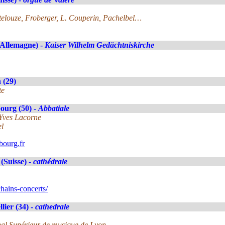
itelouze, Froberger, L. Couperin, Pachelbel…
(Allemagne) -
Kaiser Wilhelm Gedächtniskirche
 (29)
te
ourg (50) -
Abbatiale
-Yves Lacorne
el
ourg.fr
(Suisse) -
cathédrale
hains-concerts/
lier (34) -
cathedrale
nal Supérieur de musique de Lyon