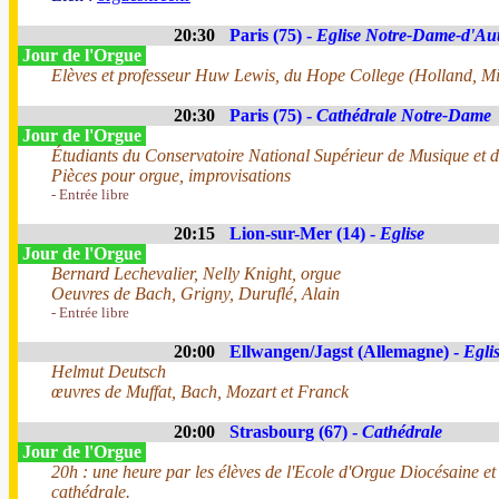
20:30
Paris (75) -
Eglise Notre-Dame-d'Aut
Jour de l'Orgue
Elèves et professeur Huw Lewis, du Hope College (Holland, M
20:30
Paris (75) -
Cathédrale Notre-Dame
Jour de l'Orgue
Étudiants du Conservatoire National Supérieur de Musique et 
Pièces pour orgue, improvisations
- Entrée libre
20:15
Lion-sur-Mer (14) -
Eglise
Jour de l'Orgue
Bernard Lechevalier, Nelly Knight, orgue
Oeuvres de Bach, Grigny, Duruflé, Alain
- Entrée libre
20:00
Ellwangen/Jagst (Allemagne) -
Eglis
Helmut Deutsch
œuvres de Muffat, Bach, Mozart et Franck
20:00
Strasbourg (67) -
Cathédrale
Jour de l'Orgue
20h : une heure par les élèves de l'Ecole d'Orgue Diocésaine et 
cathédrale.