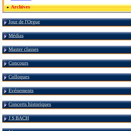
Archives
Jour de l'Orgue
Médias
Master classes
Concours
Colloques
Evénements
Concerts historiques
J S BACH