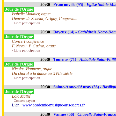
20:30
Franconville (95) -
Eglise Sainte-Ma
Jour de l'Orgue
Isabelle Mounier, orgue
Oeuvres de Scheidt, Grigny, Couperin...
- Libre participation
20:30
Bayeux (14) -
Cathédrale Notre-Da
Jour de l'Orgue
Concert-conférence
F. Neveu, Y. Guérin, orgue
- Libre participation
20:30
Tournus (71) -
Abbatiale Saint-Phili
Jour de l'Orgue
Nicolas Viannenc, orgue
Du choral à la danse au XVIIe siècle
- Libre participation
20:30
Sainte-Anne-d'Auray (56) -
Basiliq
Jour de l'Orgue
Loïc Mallié
- Concert payant
Lien :
www.academie-musique-arts-sacres.fr
20:30
Vannes (56) -
Chapelle Saint-Franço