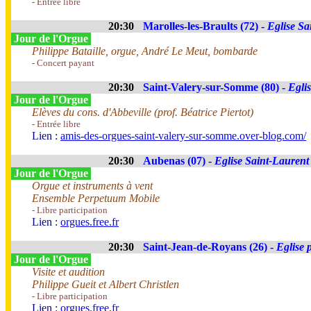
- Entrée libre
20:30
Marolles-les-Braults (72) -
Eglise S
Jour de l'Orgue
Philippe Bataille, orgue, André Le Meut, bombarde
- Concert payant
20:30
Saint-Valery-sur-Somme (80) -
Egli
Jour de l'Orgue
Elèves du cons. d'Abbeville (prof. Béatrice Piertot)
- Entrée libre
Lien :
amis-des-orgues-saint-valery-sur-somme.over-blog.com/
20:30
Aubenas (07) -
Eglise Saint-Laurent
Jour de l'Orgue
Orgue et instruments à vent
Ensemble Perpetuum Mobile
- Libre participation
Lien :
orgues.free.fr
20:30
Saint-Jean-de-Royans (26) -
Eglise 
Jour de l'Orgue
Visite et audition
Philippe Gueit et Albert Christlen
- Libre participation
Lien :
orgues.free.fr