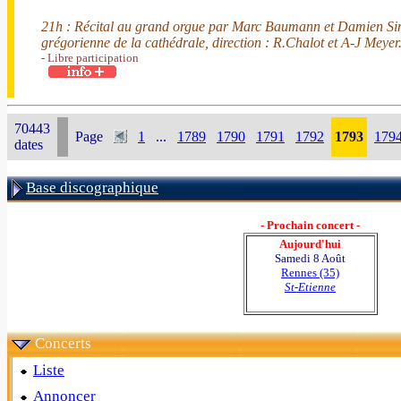
21h : Récital au grand orgue par Marc Baumann et Damien Sim
grégorienne de la cathédrale, direction : R.Chalot et A-J Meyer
- Libre participation
70443
Page
1
...
1789
1790
1791
1792
1793
179
dates
Base discographique
- Prochain concert -
Aujourd'hui
Samedi 8 Août
Rennes (35)
St-Etienne
Concerts
Liste
Annoncer