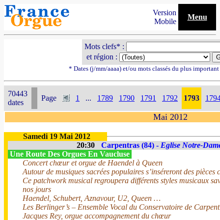
Version
Menu
Mobile
Mots clefs* :
et région :
* Dates (j/mm/aaaa) et/ou mots classés du plus importan
70443
Page
1
...
1789
1790
1791
1792
1793
179
dates
Mai 2012
Samedi 19 Mai 2012
20:30
Carpentras (84) -
Eglise Notre-Dam
Une Route Des Orgues En Vaucluse
Concert chœur et orgue de Haendel à Queen
Autour de musiques sacrées populaires s’inséreront des pièces c
Ce patchwork musical regroupera différents styles musicaux sav
nos jours
Haendel, Schubert, Aznavour, U2, Queen …
Les Berlinger’s – Ensemble Vocal du Conservatoire de Carpent
Jacques Rey, orgue accompagnement du chœur