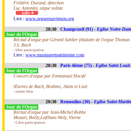
Frédéric Durand, direction
Luc Antonini, orgue soliste
Lien :
www.orgueenavignon.org
20:30
Champcueil (91) -
Eglise Notre-Da
Jour de l'Orgue
Récital d'orgue par Gérard Sablier (titulaire de l'orgue Thomas
J.S. Bach
- libre participation
Lien :
www.musiqueetpatrimoine.com
20:30
Paris 4ième (75) -
Eglise Saint Louis 
Jour de l'Orgue
Concert d'orgue par Emmanuel Hocdé
Œuvres de Bach, Brahms, Alain et Liszt
- entrée libre
20:30
Remoulins (30) -
Eglise Saint-Marti
Jour de l'Orgue
Récital d'orgue par Jean-Michel Robbe
Mozart, Boëly,Lefébure-Wely, Vierne
- Libre participation