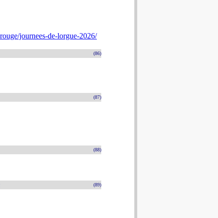
rouge/journees-de-lorgue-2026/
(86)
(87)
(88)
n
(89)