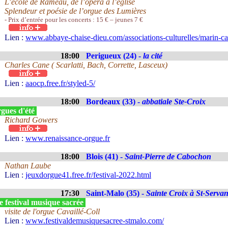
L’école de Rameau, de l’opéra à l’église
Splendeur et poésie de l’orgue des Lumières
- Prix d’entrée pour les concerts : 15 € – jeunes 7 €
Lien :
www.abbaye-chaise-dieu.com/associations-culturelles/marin-ca
18:00
Perigueux (24) -
la cité
Charles Cane ( Scarlatti, Bach, Corrette, Lasceux)
Lien :
aaocp.free.fr/styled-5/
18:00
Bordeaux (33) -
abbatiale Ste-Croix
gues d'été
Richard Gowers
Lien :
www.renaissance-orgue.fr
18:00
Blois (41) -
Saint-Pierre de Cabochon
Nathan Laube
Lien :
jeuxdorgue41.free.fr/festival-2022.html
17:30
Saint-Malo (35) -
Sainte Croix à St-Serva
 festival musique sacrée
visite de l'orgue Cavaillé-Coll
Lien :
www.festivaldemusiquesacree-stmalo.com/