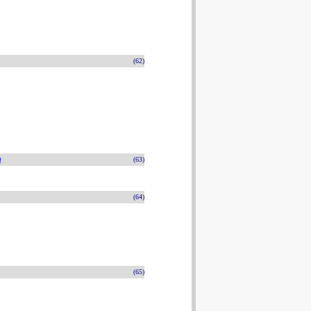
(62)
n
(63)
(64)
(65)