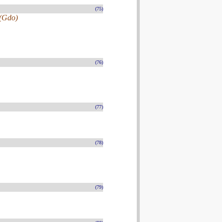
(75)
 (Gdo)
(76)
(77)
(78)
(79)