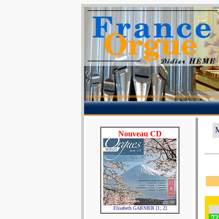
M
Nouveau CD
Elisabeth GARNIER [1; 2]
72