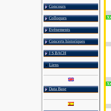
Concours
Xx
Colloques
Evénements
Concerts historiques
J S BACH
Liens
Xx
Data Base