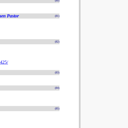
(80)
uen Pastor
(81)
(82)
4425/
(83)
(84)
(85)