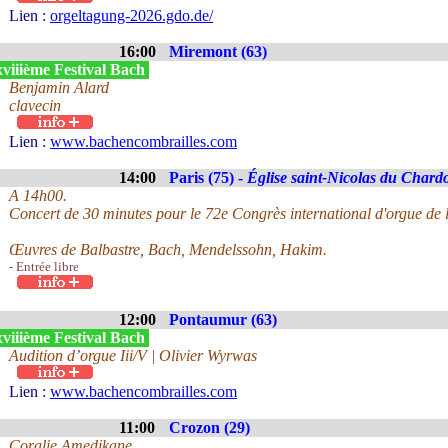
Lien :
orgeltagung-2026.gdo.de/
16:00
Miremont (63)
viiième Festival Bach
Benjamin Alard
clavecin
Lien :
www.bachencombrailles.com
14:00
Paris (75) -
Église saint-Nicolas du Chard
A 14h00.
Concert de 30 minutes pour le 72e Congrès international d'orgue de l
Œuvres de Balbastre, Bach, Mendelssohn, Hakim.
- Entrée libre
12:00
Pontaumur (63)
viiième Festival Bach
Audition d’orgue Iii/V | Olivier Wyrwas
Lien :
www.bachencombrailles.com
11:00
Crozon (29)
Coralie Amedjkane