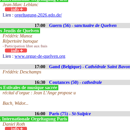
Jean-Marc Leblanc
Lien :
orgeltagung-2026.gdo.de/
17:00
Guern (56) -
sanctuaire de Quelven
s Jeudis de Quelven
Frédéric Munoz
Répertoire baroque
- Participation libre aux frais
Lien :
www.orgue-de-quelven.org
17:00
Gand (Belgique) -
Cathédrale Saint Bavo
Frédéric Deschamps
16:30
Coutances (50) -
cathedrale
s Estivales de musique sacrée
récital d’orgue : Jean L’Ange propose u
Bach, Widor...
16:00
Paris (75) -
St-Sulpice
. Internationale Orgeltagung Paris
Daniel Roth