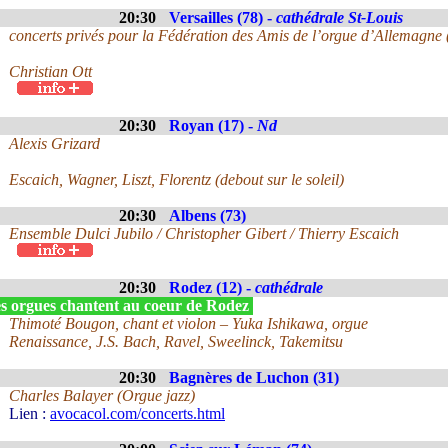
20:30
Versailles (78) -
cathédrale St-Louis
concerts privés pour la Fédération des Amis de l’orgue d’Allemagne
Christian Ott
20:30
Royan (17) -
Nd
Alexis Grizard
Escaich, Wagner, Liszt, Florentz (debout sur le soleil)
20:30
Albens (73)
Ensemble Dulci Jubilo / Christopher Gibert / Thierry Escaich
20:30
Rodez (12) -
cathédrale
s orgues chantent au coeur de Rodez
Thimoté Bougon, chant et violon – Yuka Ishikawa, orgue
Renaissance, J.S. Bach, Ravel, Sweelinck, Takemitsu
20:30
Bagnères de Luchon (31)
Charles Balayer (Orgue jazz)
Lien :
avocacol.com/concerts.html