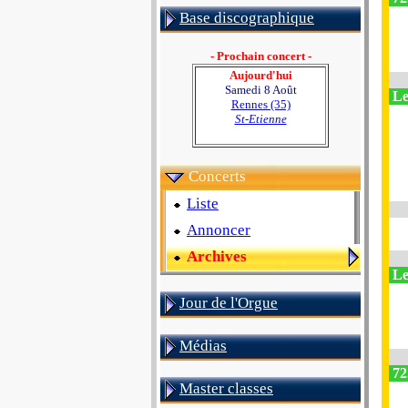
Base discographique
- Prochain concert -
Aujourd'hui
Samedi 8 Août
Le
Rennes (35)
St-Etienne
Concerts
Liste
Annoncer
Archives
Le
Jour de l'Orgue
Médias
72
Master classes