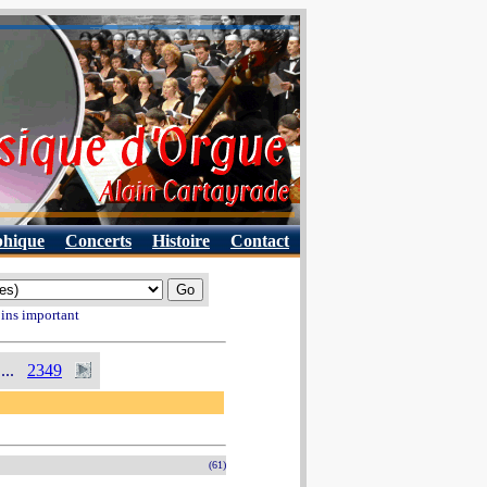
phique
Concerts
Histoire
Contact
oins important
...
2349
(61)