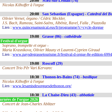
20:00
Sciez-sur-Léman (74)
Nicolas Kilhoffer à l'orgue
20:00
San Sebastian (Espagne) -
Catedral del B
Olivier Vernet, órgano / Cédric Meckler,
J.S. Bach, Rameau, Saint-Saëns, Albéniz, Ravel, Falla , Piazzolla
Lien :
www.quincenamusical.eus/fr/programme?c=cycle-dorgue
19:00
Grasse (06) -
cathédrale
 Festival d'orgue
Soprano, trompette et orgue -
Maria Krasnikova, Olivier Mauny et Laurent-Cyprien Giraud
Lien :
www.paysdegrassetourisme.fr/festival-d-orgue-8e-edition-699
19:00
Roscoff (29)
Concert Trio Pêr Vari Kervarec
18:30
Thonon-les-Bains (74) -
basilique
Nicolas Kilhoffer à l'orgue
Lien :
www.lesamisdesorguesdethonon.org/
18:30
La Chaise-Dieu (43) -
abbatiale
urnées de l’orgue 2026
Concert de Jean-Charles Ablitzer