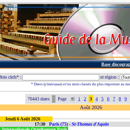
Base discogra
ots clefs* :
et région :
* Dates (j/mm/aaaa) et/ou mots classés du plus important au m
70443 dates
Page
1
2
3
4
5
6
7
8
9
Août 2026
Jeudi 6 Août 2026
17:30
Paris (75) -
St-Thomas d'Aquin
. Internationale Orgeltagung Paris