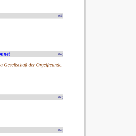
(66)
onnet
(67)
a Gesellschaft der Orgelfreunde.
(68)
(69)