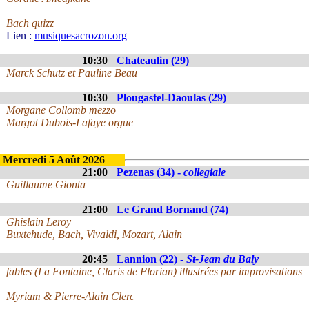
Bach quizz
Lien :
musiquesacrozon.org
10:30
Chateaulin (29)
Marck Schutz et Pauline Beau
10:30
Plougastel-Daoulas (29)
Morgane Collomb mezzo
Margot Dubois-Lafaye orgue
Mercredi 5 Août 2026
21:00
Pezenas (34) -
collegiale
Guillaume Gionta
21:00
Le Grand Bornand (74)
Ghislain Leroy
Buxtehude, Bach, Vivaldi, Mozart, Alain
20:45
Lannion (22) -
St-Jean du Baly
fables (La Fontaine, Claris de Florian) illustrées par improvisations
Myriam & Pierre-Alain Clerc