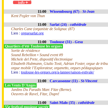
11:00
Wissembourg (67) -
St-Jean
Kent Pegler von Thun
11:00
Sarlat (24) -
cathédrale
Charles Cane (organiste de Solignac (87)
Lien :
orguesarlat.org
11:00
Toulouse (31) -
Gesu
Quartiers d’été Toulouse les orgues
Sortie de résidence
Sound Rebellion • Sound event #9
Michele del Prete, dispositif électronique
Elisabeth Hubmann, Giulio Tosti, Adrian Foster, orgue de trib
orgue mobile l’Explorateur, organetto, orgues pédagogiques
Lien :
toulouse-les-orgues.org/a-lannee/saison-estivale/
11:00
Carcassonne (11) -
St-Vincent
Les Vents D'Anges
Jardins Du Paradis Marc Fitze (Berne).
Oeuvres de Ravel, Fitze, Dupré
11:00
Saint-Malo (35) -
cathédrale
55e festival musique sacrée