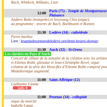
Bach, Whitlock, Williams, Liszt
Paris (75) -
Temple de Montparnasse
12:00
Plaisance
Andrew Balio (trompette) et Seoyoung Choi (orgue),
au programme : œuvres de Bach, Boëllmann et Bonnet.
11:30
Lodève (34) -
cathédrale
Pierre barthez
Lien :
lesamisdesorguesdelodeve.org/demi-heures-dorgue/
11:30
Auch (32) -
St-Orens
Les claviers en Pays d'Auch
Concert de clôture de la semaine de la création avec les artist
et Etienne Rolin, glissotar et Jean-Christophe Revel, orgue
création de la série des Hexa-flex d’Etienne Rolin composé pou
Modalio/orgue augmenté.
11:00
Saint-Affrique (12)
Guillaume Gionta
11:00
Pezenas (34) -
collegiale
orgue du marché
Isabelle Lange