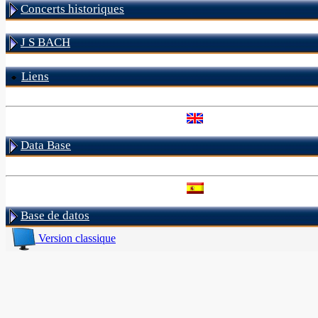
Concerts historiques
J S BACH
Liens
Data Base
Base de datos
Version classique