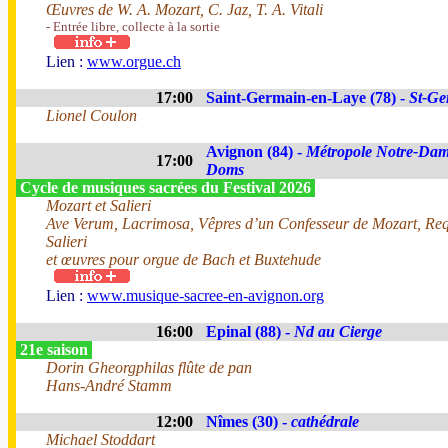
Œuvres de W. A. Mozart, C. Jaz, T. A. Vitali
- Entrée libre, collecte à la sortie
Lien :
www.orgue.ch
17:00
Saint-Germain-en-Laye (78) -
St-Ge
Lionel Coulon
Avignon (84) -
Métropole Notre-Dam
17:00
Doms
Cycle de musiques sacrées du Festival 2026
Mozart et Salieri
Ave Verum, Lacrimosa, Vêpres d’un Confesseur de Mozart, Re
Salieri
et œuvres pour orgue de Bach et Buxtehude
Lien :
www.musique-sacree-en-avignon.org
16:00
Epinal (88) -
Nd au Cierge
21e saison
Dorin Gheorgphilas flûte de pan
Hans-André Stamm
12:00
Nîmes (30) -
cathédrale
Michael Stoddart