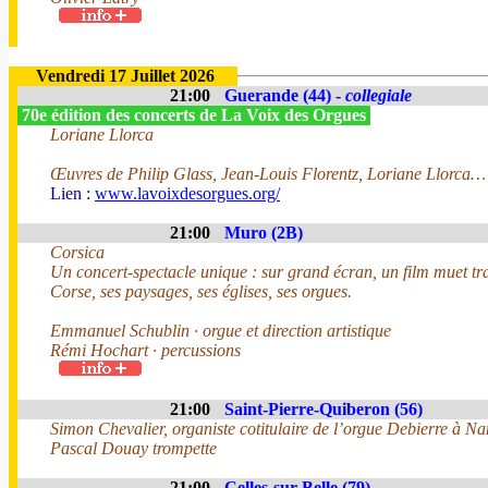
Vendredi 17 Juillet 2026
21:00
Guerande (44) -
collegiale
70e édition des concerts de La Voix des Orgues
Loriane Llorca
Œuvres de Philip Glass, Jean-Louis Florentz, Loriane Llorca…
Lien :
www.lavoixdesorgues.org/
21:00
Muro (2B)
Corsica
Un concert-spectacle unique : sur grand écran, un film muet tr
Corse, ses paysages, ses églises, ses orgues.
Emmanuel Schublin · orgue et direction artistique
Rémi Hochart · percussions
21:00
Saint-Pierre-Quiberon (56)
Simon Chevalier, organiste cotitulaire de l’orgue Debierre à Na
Pascal Douay trompette
21:00
Celles-sur-Belle (79)