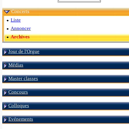
Concerts
Liste
Annoncer
Archives
Jour de l'Orgue
Médias
Master classes
Concours
Colloques
Evénements