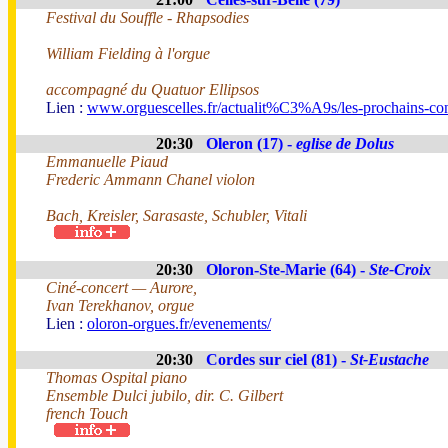
Festival du Souffle - Rhapsodies
William Fielding à l'orgue
accompagné du Quatuor Ellipsos
Lien :
www.orguescelles.fr/actualit%C3%A9s/les-prochains-con
20:30
Oleron (17) -
eglise de Dolus
Emmanuelle Piaud
Frederic Ammann Chanel violon
Bach, Kreisler, Sarasaste, Schubler, Vitali
20:30
Oloron-Ste-Marie (64) -
Ste-Croix
Ciné-concert — Aurore,
Ivan Terekhanov, orgue
Lien :
oloron-orgues.fr/evenements/
20:30
Cordes sur ciel (81) -
St-Eustache
Thomas Ospital piano
Ensemble Dulci jubilo, dir. C. Gilbert
french Touch