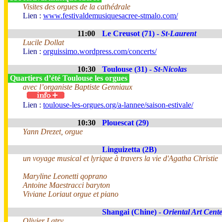
Visites des orgues de la cathédrale
Lien :
www.festivaldemusiquesacree-stmalo.com/
11:00
Le Creusot (71) -
St-Laurent
Lucile Dollat
Lien :
orguissimo.wordpress.com/concerts/
10:30
Toulouse (31) -
St-Nicolas
Quartiers d’été Toulouse les orgues
avec l’organiste Baptiste Genniaux
Lien :
toulouse-les-orgues.org/a-lannee/saison-estivale/
10:30
Plouescat (29)
Yann Drezet, orgue
Linguizetta (2B)
un voyage musical et lyrique à travers la vie d'Agatha Christie
Maryline Leonetti qoprano
Antoine Maestracci baryton
Viviane Loriaut orgue et piano
Shangai (Chine) -
Oriental Art Cent
Olivier Latry