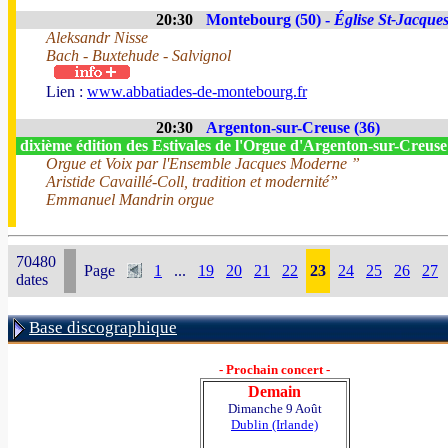
20:30
Montebourg (50) -
Église St-Jacque
Aleksandr Nisse
Bach - Buxtehude - Salvignol
Lien :
www.abbatiades-de-montebourg.fr
20:30
Argenton-sur-Creuse (36)
dixième édition des Estivales de l'Orgue d'Argenton-sur-Creus
Orgue et Voix par l'Ensemble Jacques Moderne ”
Aristide Cavaillé-Coll, tradition et modernité”
Emmanuel Mandrin orgue
70480
Page
1
...
19
20
21
22
23
24
25
26
27
dates
Base discographique
- Prochain concert -
Demain
Dimanche 9 Août
Dublin (Irlande)