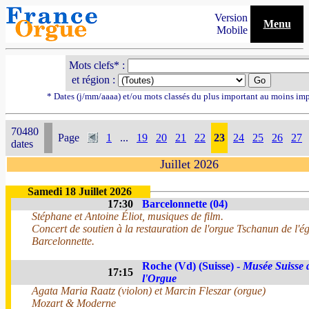
Version
Menu
Mobile
Mots clefs* :
et région :
* Dates (j/mm/aaaa) et/ou mots classés du plus important au moins im
70480
Page
1
...
19
20
21
22
23
24
25
26
27
dates
Juillet 2026
Samedi 18 Juillet 2026
17:30
Barcelonnette (04)
Stéphane et Antoine Éliot, musiques de film.
Concert de soutien à la restauration de l'orgue Tschanun de l'ég
Barcelonnette.
Roche (Vd) (Suisse) -
Musée Suisse 
17:15
l'Orgue
Agata Maria Raatz (violon) et Marcin Fleszar (orgue)
Mozart & Moderne