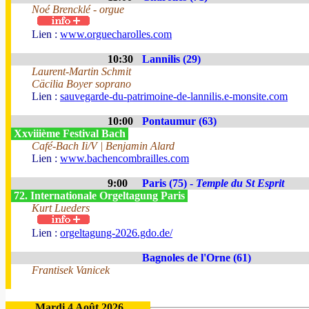
Noé Brencklé - orgue
Lien :
www.orguecharolles.com
10:30
Lannilis (29)
Laurent-Martin Schmit
Cäcilia Boyer soprano
Lien :
sauvegarde-du-patrimoine-de-lannilis.e-monsite.com
10:00
Pontaumur (63)
Xxviiième Festival Bach
Café-Bach Ii/V | Benjamin Alard
Lien :
www.bachencombrailles.com
9:00
Paris (75) -
Temple du St Esprit
72. Internationale Orgeltagung Paris
Kurt Lueders
Lien :
orgeltagung-2026.gdo.de/
Bagnoles de l'Orne (61)
Frantisek Vanicek
Mardi 4 Août 2026