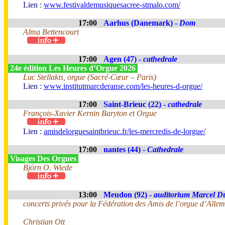
Lien :
www.festivaldemusiquesacree-stmalo.com/
17:00
Aarhus (Danemark) -
Dom
Alma Bettencourt
17:00
Agen (47) -
cathedrale
24e édition Les Heures d’Orgue 2026
Luc Stellakis, orgue (Sacré-Cœur – Paris)
Lien :
www.institutmarcderanse.com/les-heures-d-orgue/
17:00
Saint-Brieuc (22) -
cathedrale
François-Xavier Kernin Baryton et Orgue
Lien :
amisdelorguesaintbrieuc.fr/les-mercredis-de-lorgue/
17:00
nantes (44) -
Cathedrale
Visages Des Orgues
Björn O. Wiede
13:00
Meudon (92) -
auditorium Marcel D
concerts privés pour la Fédération des Amis de l’orgue d’All
Christian Ott