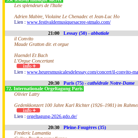
Les splendeurs de l'Italie
Adrien Mabire, Violaine Le Chenadec et Jean-Luc Ho
Lien :
www.festivaldemusiquesacree-stmalo.com/
21:00
Lessay (50) -
abbatiale
il Convito
Maude Gratton dir. et orgue
Haendel Et Bach
L’Orgue Concertant
Lien :
www.heuresmusicalesdelessay.com/concert/il-convito-ma
20:30
Paris (75) -
cathédrale Notre-Dame
72. Internationale Orgeltagung Paris
Olivier Latry
Gedenkkonzert 100 Jahre Karl Richter (1926–1981) im Rahmen
Lien :
orgeltagung-2026.gdo.de/
20:30
Pleine-Fougères (35)
Frederic Lamantia