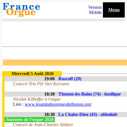
Version
Menu
Mobile
Mercredi 5 Août 2026
19:00
Roscoff (29)
Concert Trio Pêr Vari Kervarec
18:30
Thonon-les-Bains (74) -
basilique
Nicolas Kilhoffer à l'orgue
Lien :
www.lesamisdesorguesdethonon.org/
18:30
La Chaise-Dieu (43) -
abbatiale
Journées de l’orgue 2026
Concert de Jean-Charles Ablitzer