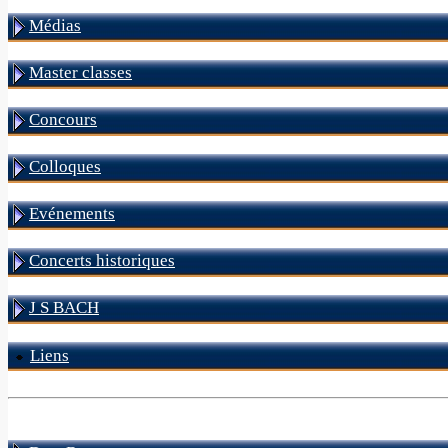
Médias
Master classes
Concours
Colloques
Evénements
Concerts historiques
J S BACH
Liens