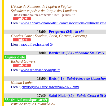
L’école de Rameau, de l’opéra à l’église
Splendeur et poésie de l’orgue des Lumières
- Prix d’entrée pour les concerts : 15 € – jeunes 7 €
Lien :
www.abbaye-chaise-dieu.com/associations-culturelles/ma
18:00
Perigueux (24) -
la cité
Charles Cane ( Scarlatti, Bach, Corrette, Lasceux)
Lien :
aaocp.free.fr/styled-5/
18:00
Bordeaux (33) -
abbatiale Ste-Croix
Orgues d'été
Richard Gowers
Lien :
www.renaissance-orgue.fr
18:00
Blois (41) -
Saint-Pierre de Cabocho
Nathan Laube
Lien :
jeuxdorgue41.free.fr/festival-2022.html
17:30
Saint-Malo (35) -
Sainte Croix à St-
55e festival musique sacrée
visite de l'orgue Cavaillé-Coll