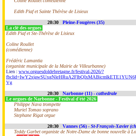
Coline Roullet comedienne
Edith Piaf et Sainte Thérèse de Lisieux
20:30
Pleine-Fougères (35)
La clé des orgues
Edith Piaf et Ste-Thérèse de Lisieux
Coline Roullet
(comédienne)
Frédéric Lamantia
(organiste municipale de la Mairie de Villeurbanne)
Lien :
www.orguesdoldebretagne.fr/festival-2026/?
fbclid=IwY2xjawSUxgNleHRuA2FlbQIxMABicmlkETE1Y
Vg
20:30
Narbonne (11) -
cathedrale
Le orgues de Narbonne - Festival d'été 2026
Philippe Nava trompette
Muriel Tomao soprano
Stephane Rigat orgue
20:30
Vannes (56) -
St-François-Xavier (ch
Teddy Garbet organiste de Notre-Dame de bonne nouvelle à Lo