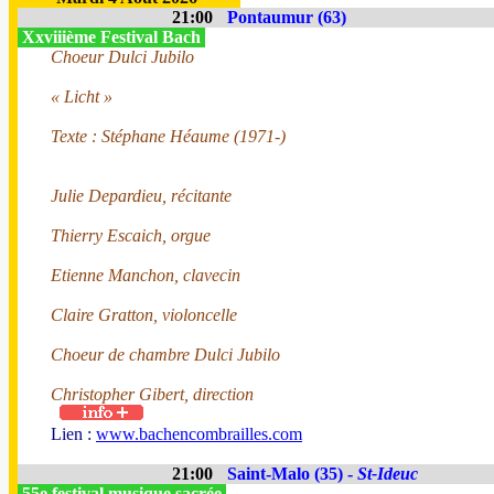
21:00
Pontaumur (63)
Xxviiième Festival Bach
Choeur Dulci Jubilo
« Licht »
Texte : Stéphane Héaume (1971-)
Julie Depardieu, récitante
Thierry Escaich, orgue
Etienne Manchon, clavecin
Claire Gratton, violoncelle
Choeur de chambre Dulci Jubilo
Christopher Gibert, direction
Lien :
www.bachencombrailles.com
21:00
Saint-Malo (35) -
St-Ideuc
55e festival musique sacrée