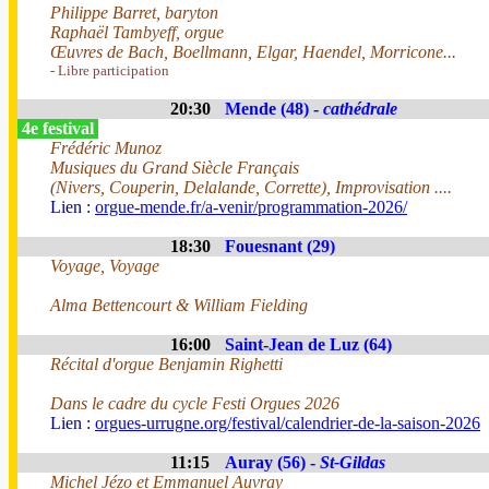
Philippe Barret, baryton
Raphaël Tambyeff, orgue
Œuvres de Bach, Boellmann, Elgar, Haendel, Morricone...
- Libre participation
20:30
Mende (48) -
cathédrale
4e festival
Frédéric Munoz
Musiques du Grand Siècle Français
(Nivers, Couperin, Delalande, Corrette), Improvisation ....
Lien :
orgue-mende.fr/a-venir/programmation-2026/
18:30
Fouesnant (29)
Voyage, Voyage
Alma Bettencourt & William Fielding
16:00
Saint-Jean de Luz (64)
Récital d'orgue Benjamin Righetti
Dans le cadre du cycle Festi Orgues 2026
Lien :
orgues-urrugne.org/festival/calendrier-de-la-saison-2026
11:15
Auray (56) -
St-Gildas
Michel Jézo et Emmanuel Auvray