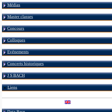
Médias
Master classes
Concours
Colloques
Evénements
Concerts historiques
J S BACH
Liens
Data Base