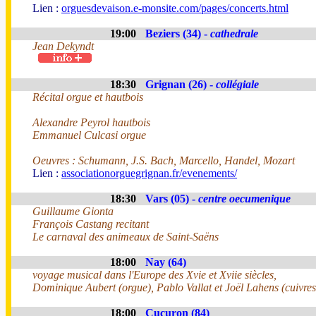
Lien :
orguesdevaison.e-monsite.com/pages/concerts.html
19:00
Beziers (34) -
cathedrale
Jean Dekyndt
18:30
Grignan (26) -
collégiale
Récital orgue et hautbois
Alexandre Peyrol hautbois
Emmanuel Culcasi orgue
Oeuvres : Schumann, J.S. Bach, Marcello, Handel, Mozart
Lien :
associationorguegrignan.fr/evenements/
18:30
Vars (05) -
centre oecumenique
Guillaume Gionta
François Castang recitant
Le carnaval des animeaux de Saint-Saëns
18:00
Nay (64)
voyage musical dans l'Europe des Xvie et Xviie siècles,
Dominique Aubert (orgue), Pablo Vallat et Joël Lahens (cuivres
18:00
Cucuron (84)