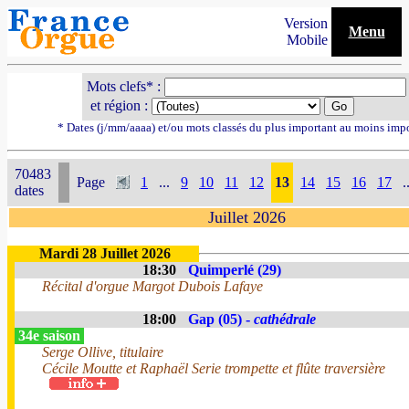
Version
Menu
Mobile
Mots clefs* :
et région :
* Dates (j/mm/aaaa) et/ou mots classés du plus important au moins imp
70483
Page
1
...
9
10
11
12
13
14
15
16
17
.
dates
Juillet 2026
Mardi 28 Juillet 2026
18:30
Quimperlé (29)
Récital d'orgue Margot Dubois Lafaye
18:00
Gap (05) -
cathédrale
34e saison
Serge Ollive, titulaire
Cécile Moutte et Raphaël Serie trompette et flûte traversière