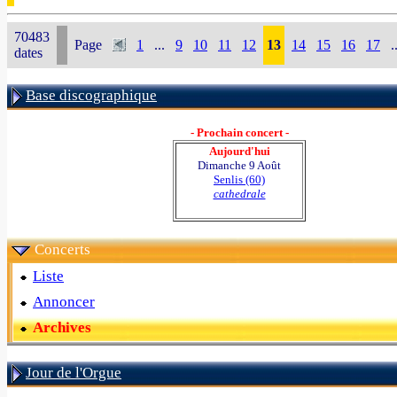
70483
Page
1
...
9
10
11
12
13
14
15
16
17
.
dates
Base discographique
- Prochain concert -
Aujourd'hui
Dimanche 9 Août
Senlis (60)
cathedrale
Concerts
Liste
Annoncer
Archives
Jour de l'Orgue