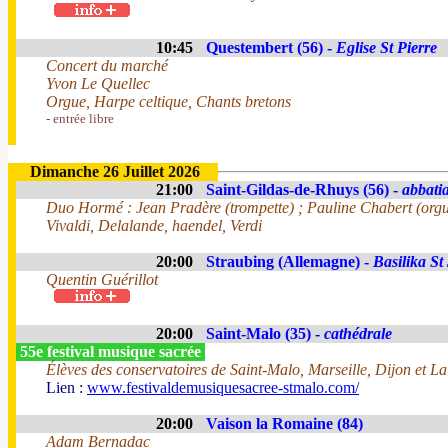
10:45
Questembert (56) -
Eglise St Pierre
Concert du marché
Yvon Le Quellec
Orgue, Harpe celtique, Chants bretons
- entrée libre
Dimanche 26 Juillet 2026
21:00
Saint-Gildas-de-Rhuys (56) -
abbatia
Duo Hormé : Jean Pradère (trompette) ; Pauline Chabert (org
Vivaldi, Delalande, haendel, Verdi
20:00
Straubing (Allemagne) -
Basilika St
Quentin Guérillot
20:00
Saint-Malo (35) -
cathédrale
55e festival musique sacrée
Élèves des conservatoires de Saint-Malo, Marseille, Dijon et La
Lien :
www.festivaldemusiquesacree-stmalo.com/
20:00
Vaison la Romaine (84)
Adam Bernadac