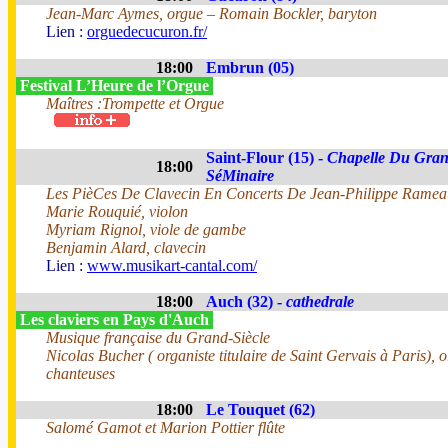
Jean-Marc Aymes, orgue – Romain Bockler, baryton
Lien :
orguedecucuron.fr/
18:00
Embrun (05)
Festival L’Heure de l’Orgue
Maîtres :Trompette et Orgue
Saint-Flour (15) -
Chapelle Du Gra
18:00
SéMinaire
Les PièCes De Clavecin En Concerts De Jean-Philippe Ramea
Marie Rouquié, violon
Myriam Rignol, viole de gambe
Benjamin Alard, clavecin
Lien :
www.musikart-cantal.com/
18:00
Auch (32) -
cathedrale
Les claviers en Pays d'Auch
Musique française du Grand-Siècle
Nicolas Bucher ( organiste titulaire de Saint Gervais à Paris), o
chanteuses
18:00
Le Touquet (62)
Salomé Gamot et Marion Pottier flûte