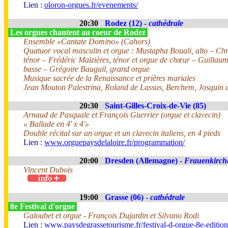
Lien :
oloron-orgues.fr/evenements/
20:30
Rodez (12) -
cathédrale
Les orgues chantent au coeur de Rodez
Ensemble «Cantate Domino» (Cahors)
Quatuor vocal masculin et orgue : Mustapha Bouali, alto – Chri
ténor – Frédéric Maizières, ténor et orgue de chœur – Guillau
basse – Grégoire Bauguil, grand orgue
Musique sacrée de la Renaissance et prières mariales
Jean Mouton Palestrina, Roland de Lassus, Berchem, Josquin d
20:30
Saint-Gilles-Croix-de-Vie (85)
Arnaud de Pasquale et François Guerrier (orgue et clavecin)
« Ballade en 4' x 4'»
Double récital sur un orgue et un clavecin italiens, en 4 pieds
Lien :
www.orguepaysdelaloire.fr/programmation/
20:00
Dresden (Allemagne) -
Frauenkirch
Vincent Dubois
19:00
Grasse (06) -
cathédrale
8e Festival d'orgue
Galoubet et orgue - François Dujardin et Silvano Rodi
Lien :
www.paysdegrassetourisme.fr/festival-d-orgue-8e-editio