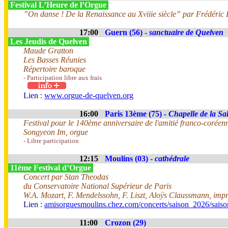
Festival L’Heure de l’Orgue
”On danse ! De la Renaissance au Xviiie siècle” par Frédéric I
17:00
Guern (56) -
sanctuaire de Quelven
Les Jeudis de Quelven
Maude Gratton
Les Basses Réunies
Répertoire baroque
- Participation libre aux frais
Lien :
www.orgue-de-quelven.org
16:00
Paris 13ème (75) -
Chapelle de la Sal
Festival pour le 140ème anniversaire de l'amitié franco-coréen
Songyeon Im, orgue
- Libre participation
12:15
Moulins (03) -
cathédrale
11ème Festival d’Orgue
Concert par Stan Theodas
du Conservatoire National Supérieur de Paris
W.A. Mozart, F. Mendelssohn, F. Liszt, Aloÿs Claussmann, impr
Lien :
amisorguesmoulins.chez.com/concerts/saison_2026/sais
11:00
Crozon (29)