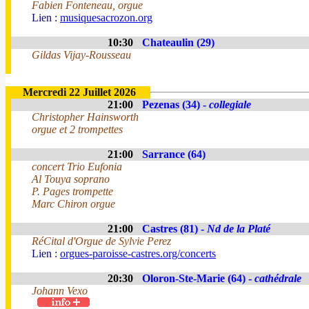
Fabien Fonteneau, orgue
Lien :
musiquesacrozon.org
10:30
Chateaulin (29)
Gildas Vijay-Rousseau
Mercredi 22 Juillet 2026
21:00
Pezenas (34) -
collegiale
Christopher Hainsworth
orgue et 2 trompettes
21:00
Sarrance (64)
concert Trio Eufonia
Al Touya soprano
P. Pages trompette
Marc Chiron orgue
21:00
Castres (81) -
Nd de la Platé
RéCital d'Orgue de Sylvie Perez
Lien :
orgues-paroisse-castres.org/concerts
20:30
Oloron-Ste-Marie (64) -
cathédrale
Johann Vexo