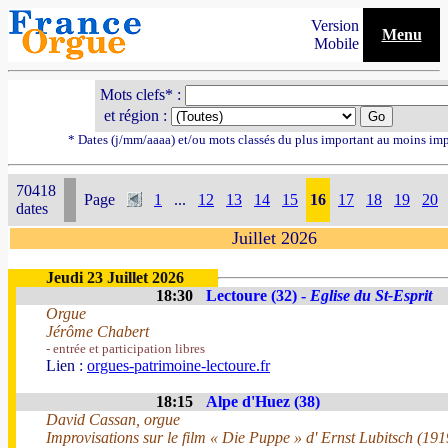
Version
Menu
Mobile
Mots clefs* :
et région :
* Dates (j/mm/aaaa) et/ou mots classés du plus important au moins im
70418
Page
1
...
12
13
14
15
16
17
18
19
20
dates
Juillet 2026
Jeudi 23 Juillet 2026
18:30
Lectoure (32) -
Eglise du St-Esprit
Orgue
Jérôme Chabert
- entrée et participation libres
Lien :
orgues-patrimoine-lectoure.fr
18:15
Alpe d'Huez (38)
David Cassan, orgue
Improvisations sur le film « Die Puppe » d' Ernst Lubitsch (191