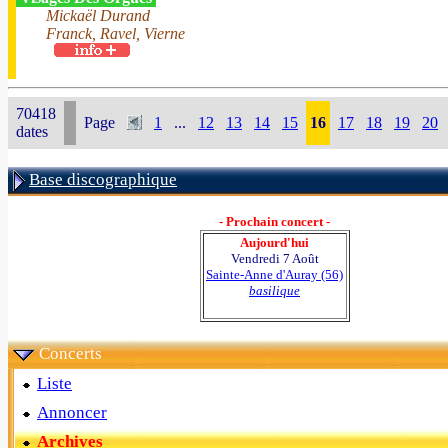
Mickaël Durand
Franck, Ravel, Vierne
70418
Page
1
...
12
13
14
15
16
17
18
19
20
dates
Base discographique
- Prochain concert -
Aujourd'hui
Vendredi 7 Août
Sainte-Anne d'Auray (56)
basilique
Concerts
Liste
Annoncer
Archives