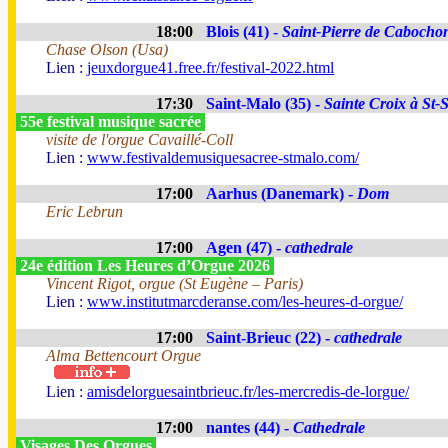
18:00
Blois (41) -
Saint-Pierre de Cabocho
Chase Olson (Usa)
Lien :
jeuxdorgue41.free.fr/festival-2022.html
17:30
Saint-Malo (35) -
Sainte Croix à St-
55e festival musique sacrée
visite de l'orgue Cavaillé-Coll
Lien :
www.festivaldemusiquesacree-stmalo.com/
17:00
Aarhus (Danemark) -
Dom
Eric Lebrun
17:00
Agen (47) -
cathedrale
24e édition Les Heures d’Orgue 2026
Vincent Rigot, orgue (St Eugène – Paris)
Lien :
www.institutmarcderanse.com/les-heures-d-orgue/
17:00
Saint-Brieuc (22) -
cathedrale
Alma Bettencourt Orgue
Lien :
amisdelorguesaintbrieuc.fr/les-mercredis-de-lorgue/
17:00
nantes (44) -
Cathedrale
Visages Des Orgues