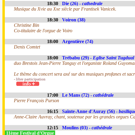
18:30
Die (26) -
cathedrale
Musique du Xvie au Xxe siècle par Frantisek Vanicek.
18:30
Voiron (38)
Christine Bin
Co-titulaire de l'orgue de Voiro
18:00
Argentière (74)
Denis Comtet
18:00
Trébabu (29) -
Eglise Saint Tugdual
duo Brestois Jean-Pierre Tanguy et l'organiste Roland Guyoma
Le thème du concert sera axé sur des musiques profanes et sacr
- libre participation
17:00
Le Mans (72) -
cathédrale
Pierre François Purson
16:15
Sainte-Anne d'Auray (56) -
basiliqu
Anne-Claire Auvray, chant, soutenue par les grandes orgues Cav
12:15
Moulins (03) -
cathédrale
11ème Festival d’Orgue