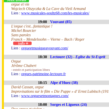
orgue et vin
Wojciech Olszyczka & La Cave du Vieil Armand
Lien :
www.musicales-soultz68.com/les-musicales/
19:00
Vouvant (85)
L'orgue c'est...fantastique !
Michel Bourcier
Sans paroles
Franck – Mendelssohn – Vierne – Bach / Reger
Lien :
orgueetmusiqueavouvant.com/
18:30
Lectoure (32) -
Eglise du St-Esprit
Orgue
Jérôme Chabert
- entrée et participation libres
Lien :
orgues-patrimoine-lectoure.fr
18:15
Alpe d'Huez (38)
David Cassan, orgue
Improvisations sur le film « Die Puppe » d' Ernst Lubitsch (191
Lien :
www.orguesetmontagnes.com/
18:00
Sorges et Ligueux (24)
Duo orgue et violon »