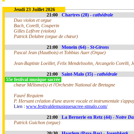
Jeudi 23 Juillet 2026
21:00
Chartres (28) -
cathédrale
Duo violon et orgue
Bach, Corelli, Couperin
Gilles Lefèvre (violon)
Patrick Delabre (orgue de chœur)
21:00
Monein (64) -
St-Girons
Pascal Jean (Hautbois) et Tobbias Auer (Orgue)
Jean-Baptiste Loeillet, Felix Mendelssohn, Arcangelo Corelli, 
21:00
Saint-Malo (35) -
cathédrale
55e festival musique sacrée
chœur Mélisme(s) et l'Orchestre National de Bretagne
Fauré Requiem
P. Hersant création d'une œuvre vocale et instrumentale s'appuy
Lien :
www.festivaldemusiquesacree-stmalo.com/
21:00
La Bernerie en Retz (44) -
Notre Da
Patrick Guichon (orgue)
20:30
Haarlem (Pays-Bas) -
Josephkerk