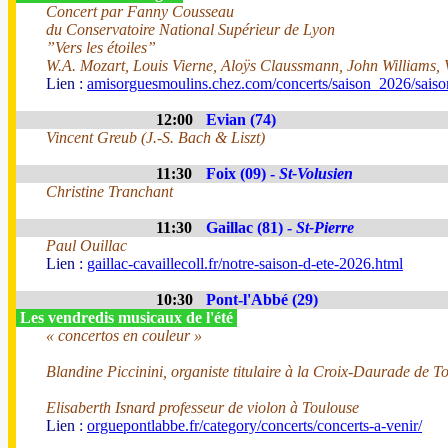
Concert par Fanny Cousseau
du Conservatoire National Supérieur de Lyon
”Vers les étoiles”
W.A. Mozart, Louis Vierne, Aloÿs Claussmann, John Williams, 
Lien :
amisorguesmoulins.chez.com/concerts/saison_2026/sais
12:00
Evian (74)
Vincent Greub (J.-S. Bach & Liszt)
11:30
Foix (09) -
St-Volusien
Christine Tranchant
11:30
Gaillac (81) -
St-Pierre
Paul Ouillac
Lien :
gaillac-cavaillecoll.fr/notre-saison-d-ete-2026.html
10:30
Pont-l'Abbé (29)
Les vendredis musicaux de l'été
« concertos en couleur »
Blandine Piccinini, organiste titulaire à la Croix-Daurade de T
Elisaberth Isnard professeur de violon à Toulouse
Lien :
orguepontlabbe.fr/category/concerts/concerts-a-venir/