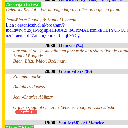
75e organ festival
Celebrity Recital – Vierhandige improvisaties op orgel en piano
Jean-Pierre Leguay & Samuel Liégeon
Lien :
organfestival.nl/program/?
fbclid=IwY2xjawRgIlpleHRuA2FlbQIxMABicmlkETE1YUN
nA4_aem_5FfZmumybm_c_JL-qF9Y5g
20:30
Olonzac (34)
lancement de l'association en faveur de la restauration de l'org
Samuel Poujade
Bach, Liszt, Widor, Boëllmann
20:00
Grandvillars (90)
Première partie
Battalas y danzas
Jean-Charles Ablitzer
Orgue espagnol Christine Vetter et Joaquín Lois Cabello
19:00
Soultz (68) -
St-Maurice
”Jeux Divins”