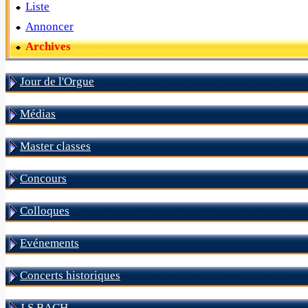
Liste
Annoncer
Archives
Jour de l'Orgue
Médias
Master classes
Concours
Colloques
Evénements
Concerts historiques
J S BACH