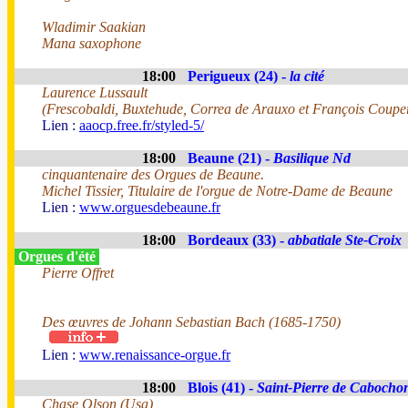
Wladimir Saakian
Mana saxophone
18:00
Perigueux (24) -
la cité
Laurence Lussault
(Frescobaldi, Buxtehude, Correa de Arauxo et François Coupe
Lien :
aaocp.free.fr/styled-5/
18:00
Beaune (21) -
Basilique Nd
cinquantenaire des Orgues de Beaune.
Michel Tissier, Titulaire de l'orgue de Notre-Dame de Beaune
Lien :
www.orguesdebeaune.fr
18:00
Bordeaux (33) -
abbatiale Ste-Croix
Orgues d'été
Pierre Offret
Des œuvres de Johann Sebastian Bach (1685-1750)
Lien :
www.renaissance-orgue.fr
18:00
Blois (41) -
Saint-Pierre de Cabocho
Chase Olson (Usa)