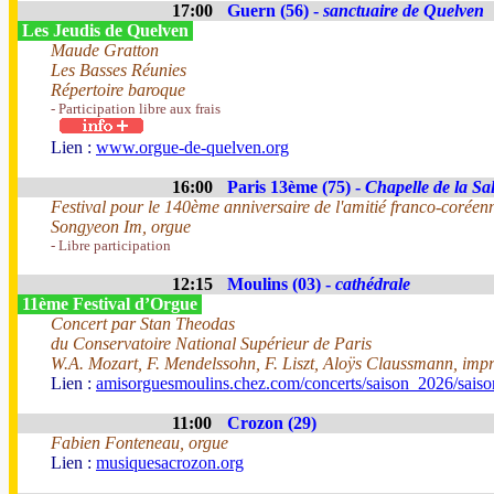
17:00
Guern (56) -
sanctuaire de Quelven
Les Jeudis de Quelven
Maude Gratton
Les Basses Réunies
Répertoire baroque
- Participation libre aux frais
Lien :
www.orgue-de-quelven.org
16:00
Paris 13ème (75) -
Chapelle de la Sal
Festival pour le 140ème anniversaire de l'amitié franco-coréen
Songyeon Im, orgue
- Libre participation
12:15
Moulins (03) -
cathédrale
11ème Festival d’Orgue
Concert par Stan Theodas
du Conservatoire National Supérieur de Paris
W.A. Mozart, F. Mendelssohn, F. Liszt, Aloÿs Claussmann, impr
Lien :
amisorguesmoulins.chez.com/concerts/saison_2026/sais
11:00
Crozon (29)
Fabien Fonteneau, orgue
Lien :
musiquesacrozon.org