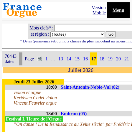
Version
Menu
Mobile
Mots clefs* :
et région :
* Dates (j/mm/aaaa) et/ou mots classés du plus important au moins im
70443
Page
1
...
13
14
15
16
17
18
19
20
21
dates
Juillet 2026
Jeudi 23 Juillet 2026
18:00
Saint-Antonin-Noble-Val (82)
violon et orgue
Keridwen Codet violon
Vincent Feuvrier orgue
18:00
Embrun (05)
Festival L’Heure de l’Orgue
”On danse ! De la Renaissance au Xviiie siècle” par Frédéric I