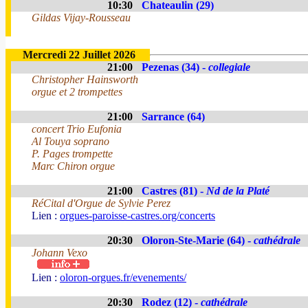
10:30
Chateaulin (29)
Gildas Vijay-Rousseau
Mercredi 22 Juillet 2026
21:00
Pezenas (34) -
collegiale
Christopher Hainsworth
orgue et 2 trompettes
21:00
Sarrance (64)
concert Trio Eufonia
Al Touya soprano
P. Pages trompette
Marc Chiron orgue
21:00
Castres (81) -
Nd de la Platé
RéCital d'Orgue de Sylvie Perez
Lien :
orgues-paroisse-castres.org/concerts
20:30
Oloron-Ste-Marie (64) -
cathédrale
Johann Vexo
Lien :
oloron-orgues.fr/evenements/
20:30
Rodez (12) -
cathédrale