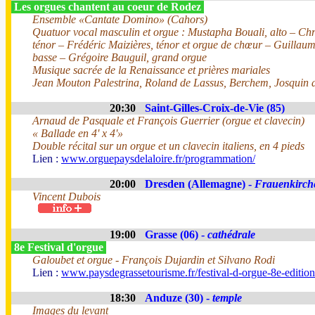
Les orgues chantent au coeur de Rodez
Ensemble «Cantate Domino» (Cahors)
Quatuor vocal masculin et orgue : Mustapha Bouali, alto – Chri
ténor – Frédéric Maizières, ténor et orgue de chœur – Guillau
basse – Grégoire Bauguil, grand orgue
Musique sacrée de la Renaissance et prières mariales
Jean Mouton Palestrina, Roland de Lassus, Berchem, Josquin d
20:30
Saint-Gilles-Croix-de-Vie (85)
Arnaud de Pasquale et François Guerrier (orgue et clavecin)
« Ballade en 4' x 4'»
Double récital sur un orgue et un clavecin italiens, en 4 pieds
Lien :
www.orguepaysdelaloire.fr/programmation/
20:00
Dresden (Allemagne) -
Frauenkirch
Vincent Dubois
19:00
Grasse (06) -
cathédrale
8e Festival d'orgue
Galoubet et orgue - François Dujardin et Silvano Rodi
Lien :
www.paysdegrassetourisme.fr/festival-d-orgue-8e-editio
18:30
Anduze (30) -
temple
Images du levant