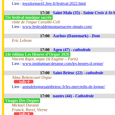
Lien :
jeuxdorgue41.free.fr/festival-2022.html
17:30
Saint-Malo (35) -
Sainte Croix à St-
55e festival musique sacrée
visite de l'orgue Cavaillé-Coll
Lien :
www.festivaldemusiquesacree-stmalo.com/
17:00
Aarhus (Danemark) -
Dom
Eric Lebrun
17:00
Agen (47) -
cathedrale
24e édition Les Heures d’Orgue 2026
Vincent Rigot, orgue (St Eugène – Paris)
Lien :
www.institutmarcderanse.com/les-heures-d-orgue/
17:00
Saint-Brieuc (22) -
cathedrale
Alma Bettencourt Orgue
Lien :
amisdelorguesaintbrieuc.fr/les-mercredis-de-lorgue/
17:00
nantes (44) -
Cathedrale
Visages Des Orgues
Mickaël Durand
Franck, Ravel, Vierne