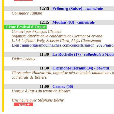
12:15
Fribourg (Suisse) -
cathedrale
Constance Taillard
12:15
Moulins (03) -
cathédrale
11ème Festival d’Orgue
Concert par François Clement
organiste émérite de la cathédrale de Clermont-Ferrand
L.J.A Lefébure-Wély, Scotson Clark, Aloÿs Claussmann
Lien :
amisorguesmoulins.chez.com/concerts/saison_2026/sais
11:30
La Rochelle (17) -
cathédrale St-Lou
Didier Ledoux
11:30
Clermont-l'Hérault (34) -
St-Paul
Christopher Hainsworth, organiste néo-zélandais titulaire de l'
cathédrale de Béziers.
11:00
Carnac (56)
L’orgue à Paris du temps de Mozart
Une heure avec Stéphane Béchy