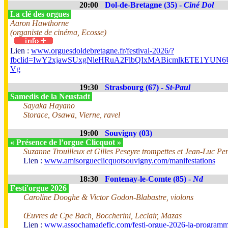
20:00
Dol-de-Bretagne (35) -
Ciné Dol
La clé des orgues
Aaron Hawthorne
(organiste de cinéma, Ecosse)
Lien :
www.orguesdoldebretagne.fr/festival-2026/?
fbclid=IwY2xjawSUxgNleHRuA2FlbQIxMABicmlkETE1Y
Vg
19:30
Strasbourg (67) -
St-Paul
Samedis de la Neustadt
Sayaka Hayano
Storace, Osawa, Vierne, ravel
19:00
Souvigny (03)
« Présence de l’orgue Clicquot »
Suzanne Trouilleux et Gilles Peseyre trompettes et Jean-Luc Per
Lien :
www.amisorgueclicquotsouvigny.com/manifestations
18:30
Fontenay-le-Comte (85) -
Nd
Festi'orgue 2026
Caroline Dooghe & Victor Godon-Blabastre, violons
Œuvres de Cpe Bach, Boccherini, Leclair, Mazas
Lien :
www.assochamadeflc.com/festi-orgue-2026-la-programm