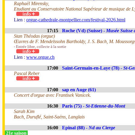
Raphaël Mirensky,
Etudiant au Conservatoire National Supérieur de musique de 
Lien :
orgue-cathedrale-montpellier.com/festival-2026.html
17:15
Roche (Vd) (Suisse) -
Musée Suisse 
Stan Théodas (orgue)
Œuvres de F. Mendelssohn Bartholdy, J. S. Bach, M. Moussorgsk
- Entrée libre, collecte à la sortie
Lien :
www.orgue.ch
17:00
Saint-Germain-en-Laye (78) -
St-Ge
Pascal Reber
17:00
sap en Auge (61)
Concert d'orgue avec Frantisek Vanicek.
16:30
Paris (75) -
St-Etienne-du-Mont
Sarah Kim
Bach, Duruflé, Saint-Saëns, Langlais
16:00
Epinal (88) -
Nd au Cierge
21e saison