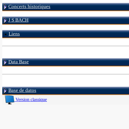
Concerts historiques
J S BACH
Liens
Data Base
Base de datos
Version classique