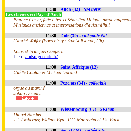
11:30
Auch (32) -
St-Orens
Les claviers en Pays d'Auch
Pauline Cazier, flûte à bec et Sébastien Maigne, orgue augment
Musiques anciennes et improvisations d’aujourd’hui
11:30
Dole (39) -
collegiale Nd
Gabriel Wolfer (Porrentruy / Saint-uRsanne, Ch)
Louis et François Couperin
Lien :
amisorguedole.fr/
11:00
Saint-Affrique (12)
Gaëlle Coulon & Mickaël Durand
11:00
Pezenas (34) -
collegiale
orgue du marché
Johan Decanis
11:00
Wissembourg (67) -
St-Jean
Daniel Blocher
J.J. Froberger, William Byrd, F.C. Mohrheim et J.S. Bach.
11:00
Sarlat (24) -
cathédrale