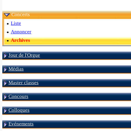
Concerts
Liste
Annoncer
Archives
Jour de l'Orgue
Médias
Master classes
Concours
Colloques
Evénements