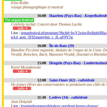
Elise Rollin
voyage photographique et musical
16:00
Haarlem (Pays-Bas) -
Koepelkathedr
75e organ festival
Celebrity recital: Concert door Thomas Lacôte
Lien :
organfestival.nl/program/?fbclid=IwY2xjawR
nA4_aem_5FfZmumybm_c_JL-qF9Y5g
16:00
Île-de-Batz (29)
Blandine Piccinini organiste, titulaire de l’orgue de la Croix- 
Vivaldi, Reincken, Bach, Massenet Vivaldi, Haendel et Rheinber
15:00
Hengelo (Pays-Bas) -
Lambertusbasil
Karol Mossakowski
12:00
Saint-Omer (62) -
cathédrale
De jeunes élèves des conservatoires se produisent aux côtés de
11:30
Lodève (34) -
cathédrale
Jean Dekyndt
Lien :
lesamisdesorguesdelodeve.org/demi-heures-dorgue/