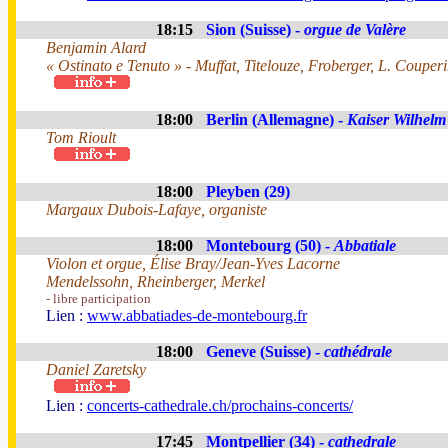
18:15
Sion (Suisse) -
orgue de Valère
Benjamin Alard
« Ostinato e Tenuto » - Muffat, Titelouze, Froberger, L. Coupe
18:00
Berlin (Allemagne) -
Kaiser Wilhelm
Tom Rioult
18:00
Pleyben (29)
Margaux Dubois-Lafaye, organiste
18:00
Montebourg (50) -
Abbatiale
Violon et orgue, Élise Bray/Jean-Yves Lacorne
Mendelssohn, Rheinberger, Merkel
- libre participation
Lien :
www.abbatiades-de-montebourg.fr
18:00
Geneve (Suisse) -
cathédrale
Daniel Zaretsky
Lien :
concerts-cathedrale.ch/prochains-concerts/
17:45
Montpellier (34) -
cathedrale