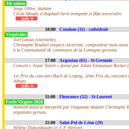
34e saison
Serge Ollive, titulaire
Cécile Moutte et Raphaël Serie trompette et flûte traversière
18:00
Condom (32) -
cathédrale
Vespérales
Joël Lassus (clarinette),
Christophe Bouhier (orgue) clavieriste, compositeur mais aussi
à la Communauté de communes de la Lomagne gersoise.
17:00
Argentan (61) -
St-Germain
Concert « Jeune Talent » donné par Julian Emmanuel Becker 
1er Prix du concours Bach de Leipzig, 2ème Prix du concours i
Albans
11:00
Fleurance (32) -
St-Laurent
Festiv'Orgues 2026
moment musical interprété par l'organiste titulaire Christophe B
organistes gersois.
11:00
Saint-Pol de Léon (29)
Hélène Duboisbaudry et J. P. Hervert.