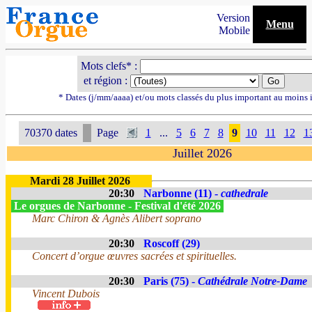
Version
Menu
Mobile
Mots clefs* :
et région :
* Dates (j/mm/aaaa) et/ou mots classés du plus important au moins 
70370 dates
Page
1
...
5
6
7
8
9
10
11
12
1
Juillet 2026
Mardi 28 Juillet 2026
20:30
Narbonne (11) -
cathedrale
Le orgues de Narbonne - Festival d'été 2026
Marc Chiron & Agnès Alibert soprano
20:30
Roscoff (29)
Concert d’orgue œuvres sacrées et spirituelles.
20:30
Paris (75) -
Cathédrale Notre-Dame
Vincent Dubois