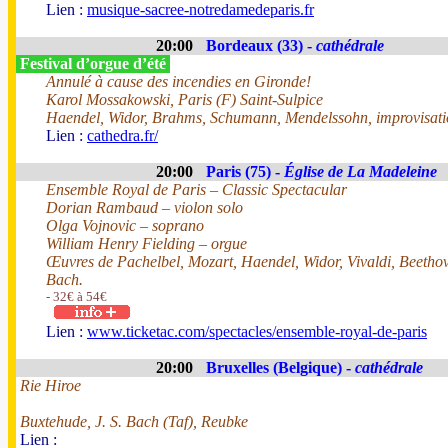
Lien :
musique-sacree-notredamedeparis.fr
20:00
Bordeaux (33) -
cathédrale
Festival d’orgue d’été
Annulé à cause des incendies en Gironde!
Karol Mossakowski, Paris (F) Saint-Sulpice
Haendel, Widor, Brahms, Schumann, Mendelssohn, improvisati
Lien :
cathedra.fr/
20:00
Paris (75) -
Église de La Madeleine
Ensemble Royal de Paris – Classic Spectacular
Dorian Rambaud – violon solo
Olga Vojnovic – soprano
William Henry Fielding – orgue
Œuvres de Pachelbel, Mozart, Haendel, Widor, Vivaldi, Beethov
Bach.
- 32€ à 54€
Lien :
www.ticketac.com/spectacles/ensemble-royal-de-paris
20:00
Bruxelles (Belgique) -
cathédrale
Rie Hiroe
Buxtehude, J. S. Bach (Taf), Reubke
Lien :