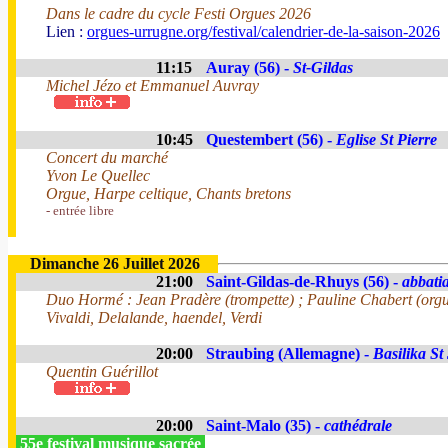
Dans le cadre du cycle Festi Orgues 2026
Lien :
orgues-urrugne.org/festival/calendrier-de-la-saison-2026
11:15
Auray (56) -
St-Gildas
Michel Jézo et Emmanuel Auvray
10:45
Questembert (56) -
Eglise St Pierre
Concert du marché
Yvon Le Quellec
Orgue, Harpe celtique, Chants bretons
- entrée libre
Dimanche 26 Juillet 2026
21:00
Saint-Gildas-de-Rhuys (56) -
abbatia
Duo Hormé : Jean Pradère (trompette) ; Pauline Chabert (org
Vivaldi, Delalande, haendel, Verdi
20:00
Straubing (Allemagne) -
Basilika St
Quentin Guérillot
20:00
Saint-Malo (35) -
cathédrale
55e festival musique sacrée