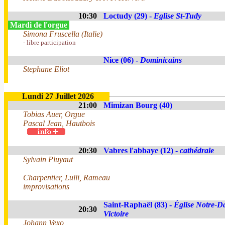
10:30
Loctudy (29) -
Eglise St-Tudy
Mardi de l'orgue
Simona Fruscella (Italie)
- libre participation
Nice (06) -
Dominicains
Stephane Eliot
Lundi 27 Juillet 2026
21:00
Mimizan Bourg (40)
Tobias Auer, Orgue
Pascal Jean, Hautbois
20:30
Vabres l'abbaye (12) -
cathédrale
Sylvain Pluyaut
Charpentier, Lulli, Rameau
improvisations
Saint-Raphaël (83) -
Église Notre-D
20:30
Victoire
Johann Vexo