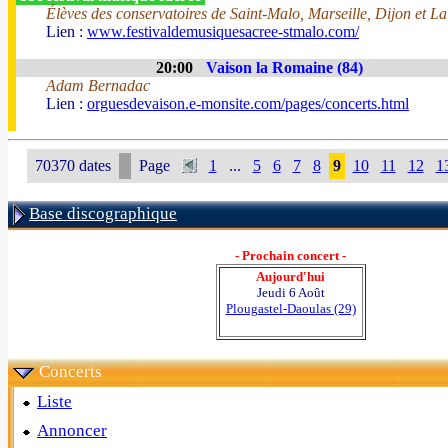
Élèves des conservatoires de Saint-Malo, Marseille, Dijon et La
Lien :
www.festivaldemusiquesacree-stmalo.com/
20:00
Vaison la Romaine (84)
Adam Bernadac
Lien :
orguesdevaison.e-monsite.com/pages/concerts.html
70370 dates
Page
1
...
5
6
7
8
9
10
11
12
1
Base discographique
- Prochain concert -
Aujourd'hui
Jeudi 6 Août
Plougastel-Daoulas (29)
Concerts
Liste
Annoncer