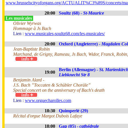
www.brusselscityoforgans.org/ACTUALIT%C3%89S/concerts/mar
20:00
Soultz (68) -
St-Maurice
Les musicales
Olivier Wyrwas
Hommage à Js Bach
Lien :
www.musicales-soultz68.com/les-musicales/
20:00
Oxford (Angleterre) -
Magdalen Col
Jean-Baptiste Robin
Marchand, de Grigny, Rameau, Js Bach, Widor, Franck, Robin,
Berlin (Allemagne) -
St. Marienkirch
19:00
Liebknecht Str 8
Benjamin Alard -
J.S. Bach ”Toccaten & Schübler Choräle”
Special concert on the anniversary of Bach's death
Lien :
www.orguecharolles.com
18:30
Quimperlé (29)
Récital d'orgue Margot Dubois Lafaye
18:00
Gap (05) -
cathédrale