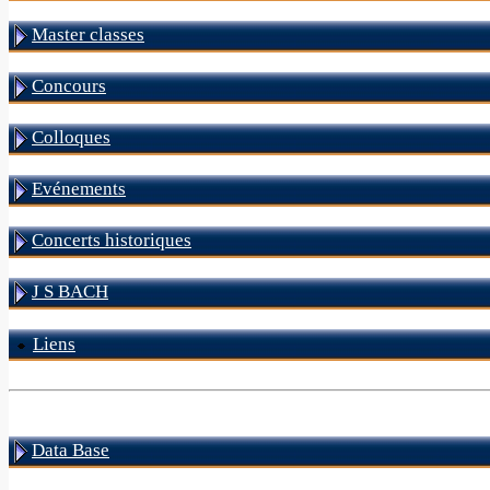
Master classes
Concours
Colloques
Evénements
Concerts historiques
J S BACH
Liens
Data Base