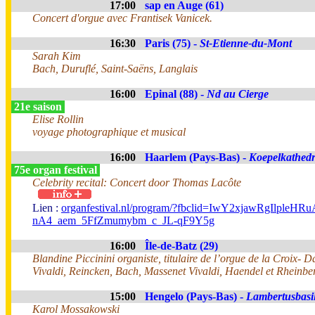
17:00
sap en Auge (61)
Concert d'orgue avec Frantisek Vanicek.
16:30
Paris (75) -
St-Etienne-du-Mont
Sarah Kim
Bach, Duruflé, Saint-Saëns, Langlais
16:00
Epinal (88) -
Nd au Cierge
21e saison
Elise Rollin
voyage photographique et musical
16:00
Haarlem (Pays-Bas) -
Koepelkathedr
75e organ festival
Celebrity recital: Concert door Thomas Lacôte
Lien :
organfestival.nl/program/?fbclid=IwY2xjawR
nA4_aem_5FfZmumybm_c_JL-qF9Y5g
16:00
Île-de-Batz (29)
Blandine Piccinini organiste, titulaire de l’orgue de la Croix- 
Vivaldi, Reincken, Bach, Massenet Vivaldi, Haendel et Rheinber
15:00
Hengelo (Pays-Bas) -
Lambertusbasil
Karol Mossakowski