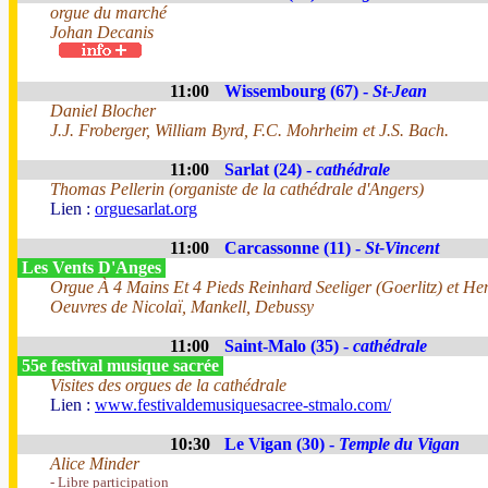
orgue du marché
Johan Decanis
11:00
Wissembourg (67) -
St-Jean
Daniel Blocher
J.J. Froberger, William Byrd, F.C. Mohrheim et J.S. Bach.
11:00
Sarlat (24) -
cathédrale
Thomas Pellerin (organiste de la cathédrale d'Angers)
Lien :
orguesarlat.org
11:00
Carcassonne (11) -
St-Vincent
Les Vents D'Anges
Orgue À 4 Mains Et 4 Pieds Reinhard Seeliger (Goerlitz) et Henr
Oeuvres de Nicolaï, Mankell, Debussy
11:00
Saint-Malo (35) -
cathédrale
55e festival musique sacrée
Visites des orgues de la cathédrale
Lien :
www.festivaldemusiquesacree-stmalo.com/
10:30
Le Vigan (30) -
Temple du Vigan
Alice Minder
- Libre participation