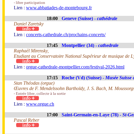
- libre participation
Lien :
www.abbatiades-de-montebourg.fr
18:00
Geneve (Suisse) -
cathédrale
Daniel Zaretsky
Lien :
concerts-cathedrale.ch/prochains-concerts/
17:45
Montpellier (34) -
cathedrale
Raphaël Mirensky,
Etudiant au Conservatoire National Supérieur de musique de 
Lien :
orgue-cathedrale-montpellier.com/festival-2026.html
17:15
Roche (Vd) (Suisse) -
Musée Suisse 
Stan Théodas (orgue)
Œuvres de F. Mendelssohn Bartholdy, J. S. Bach, M. Moussorgsk
- Entrée libre, collecte à la sortie
Lien :
www.orgue.ch
17:00
Saint-Germain-en-Laye (78) -
St-Ge
Pascal Reber