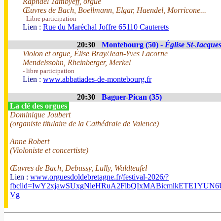
Raphaël Tambyeff, orgue
Œuvres de Bach, Boellmann, Elgar, Haendel, Morricone...
- Libre participation
Lien :
Rue du Maréchal Joffre 65110 Cauterets
20:30
Montebourg (50) -
Église St-Jacque
Violon et orgue, Élise Bray/Jean-Yves Lacorne
Mendelssohn, Rheinberger, Merkel
- libre participation
Lien :
www.abbatiades-de-montebourg.fr
20:30
Baguer-Pican (35)
La clé des orgues
Dominique Joubert
(organiste titulaire de la Cathédrale de Valence)
Anne Robert
(Violoniste et concertiste)
Œuvres de Bach, Debussy, Lully, Waldteufel
Lien :
www.orguesdoldebretagne.fr/festival-2026/?
fbclid=IwY2xjawSUxgNleHRuA2FlbQIxMABicmlkETE1Y
Vg