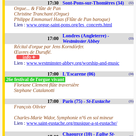
17:30
Sont-Pons-sur-Thomières (34)
(32)
Orgue... & Flûte de Pan
Christine Tranchant (Orgue)
Philippe Emmanuel Haas (Flûte de Pan baroque)
Lien :
www.orgue-saint-pons.org/les_concerts.html
Londres (Angleterre) -
17:00
(33)
Westminster Abbey
Récital d'orgue par Jens Korndörfer.
Œuvres de Duruflé.
Lien :
www.westminster-abbey.org/worship-and-music
17:00
L'Escarene (06)
(34)
26e festival de l'orgue vivant
Floriane Clement flûte traversière
Stephane Catalanotti
17:00
Paris (75) -
St-Eustache
(35)
François Olivier
Charles-Marie Widor, Symphonie n°6 en sol mineur
Lien :
www.saint-eustache.org/musique-a-st-eustache/
Chaource (10) -
Eglise St-