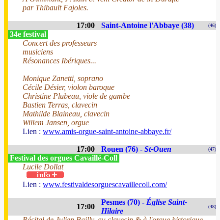
par Thibault Fajoles.
17:00
Saint-Antoine l'Abbaye (38)
(46)
34e festival
Concert des professeurs
musiciens
Résonances Ibériques...
Monique Zanetti, soprano
Cécile Désier, violon baroque
Christine Plubeau, viole de gambe
Bastien Terras, clavecin
Mathilde Blaineau, clavecin
Willem Jansen, orgue
Lien :
www.amis-orgue-saint-antoine-abbaye.fr/
17:00
Rouen (76) -
St-Ouen
(47)
Festival des orgues Cavaillé-Coll
Lucile Dollat
Lien :
www.festivaldesorguescavaillecoll.com/
Pesmes (70) -
Église Saint-
17:00
(48)
Hilaire
Récital de Julien Bailly, au clavecin & à l'orgue historique