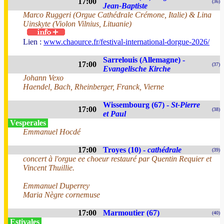
17:00
(36)
Jean-Baptiste
Marco Ruggeri (Orgue Cathédrale Crémone, Italie) & Lina
Uinskyte (Violon Vilnius, Lituanie)
Lien :
www.chaource.fr/festival-international-dorgue-2026/
Sarrelouis (Allemagne) -
17:00
(37)
Evangelische Kirche
Johann Vexo
Haendel, Bach, Rheinberger, Franck, Vierne
Wissembourg (67) -
St-Pierre
17:00
(38)
et Paul
Vesperales
Emmanuel Hocdé
17:00
Troyes (10) -
cathédrale
(39)
concert à l'orgue ee choeur restauré par Quentin Requier et
Vincent Thuillie.
Emmanuel Duperrey
Maria Nègre cornemuse
17:00
Marmoutier (67)
(40)
Estivales