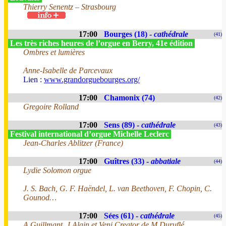
Thierry Senentz – Strasbourg
17:00
Bourges (18) -
cathédrale
(41)
Les très riches heures de l’orgue en Berry, 41e édition
Ombres et lumières
Anne-Isabelle de Parcevaux
Lien :
www.grandorguebourges.org/
17:00
Chamonix (74)
(42)
Gregoire Rolland
17:00
Sens (89) -
cathédrale
(43)
Festival international d’orgue Michelle Leclerc
Jean-Charles Ablitzer (France)
17:00
Guîtres (33) -
abbatiale
(44)
Lydie Solomon orgue
J. S. Bach, G. F. Haëndel, L. van Beethoven, F. Chopin, C.
Gounod…
17:00
Sées (61) -
cathédrale
(45)
A Guillmant, J Alain et Veni Creator de M Duruflé