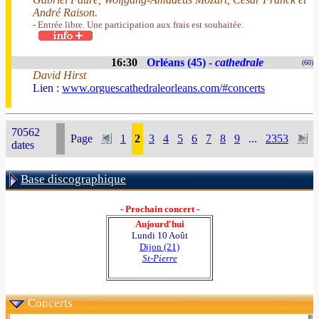
André Raison.
- Entrée libre. Une participation aux frais est souhaitée.
16:30
Orléans (45) -
cathedrale
(60)
David Hirst
Lien :
www.orguescathedraleorleans.com/#concerts
70562
Page
1
2
3
4
5
6
7
8
9
...
2353
dates
Base discographique
- Prochain concert -
Aujourd'hui
Lundi 10 Août
Dijon (21)
St-Pierre
Concerts