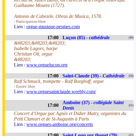
Guillaume Mourez (1727).
Antonio de Cabezón. Obras de Musica, 1578.
- Participation libre
Lien :
orgue-musique-pesmes.com
17:00
Luçon (85) -
cathédrale
(49)
&#8203;&#8203;&#8203;
Isabelle Lagors, harpe
Christian Ott, orgue
&#8203;
Lien :
www.orguelucon.org
17:00
Saint-Claude (39) -
Cathédrale
(50)
Ralf Schmuck, trompette - Ralf Borghoff, orgue
- Entrée libre
Lien :
www.orguesaintclaude.weebly.com/
Amboise (37) -
collégiale Saint
17:00
(51)
Denis
Concert d’Orgue par Agnès et Didier Matry, organistes du
Petit Clamart et de St-Augustin à Paris
Lien :
www.orgues-amboise.org/concerts
17:00
Saint-Loup sur thouet (79)
(52)