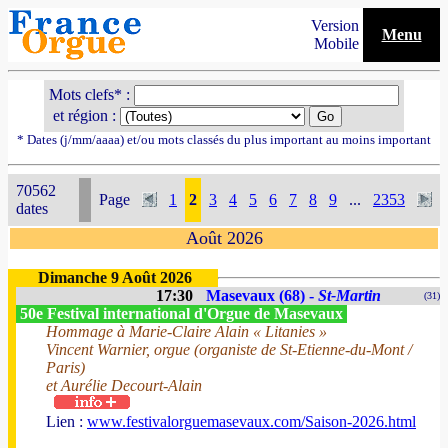
Version
Menu
Mobile
Mots clefs* :
et région :
* Dates (j/mm/aaaa) et/ou mots classés du plus important au moins important
70562
Page
1
2
3
4
5
6
7
8
9
...
2353
dates
Août 2026
Dimanche 9 Août 2026
17:30
Masevaux (68) -
St-Martin
(31)
50e Festival international d'Orgue de Masevaux
Hommage à Marie-Claire Alain « Litanies »
Vincent Warnier, orgue (organiste de St-Etienne-du-Mont /
Paris)
et Aurélie Decourt-Alain
Lien :
www.festivalorguemasevaux.com/Saison-2026.html