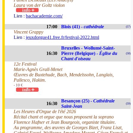
Laura von der Goltz violon
Lien :
bachacademie.com/
17:00
Blois (41) -
cathédrale
(57)
Vincent Grappy
Lien :
jeuxdorgue41.free.fr/festival-2022.html
Bruxelles - Wollumé-Saint-
16:30
Pierre (Belgique) -
Église du
(58)
Chant d'oiseau
12e Festival
Marie-Agnès Grall-Menet
Œuvres de Buxtehude, Bach, Mendelssohn, Langlais,
Pallesco, Hakim.
- 10 €
Besançon (25) -
Cathédrale
16:30
(59)
Saint-Jean
Les Heures d'Orgue de l'été 2026
Récital chant et orgue que nous proposent la soprano
Florence Hafner et Jean Bourgeois, organiste titulaire.
Au programme, des œuvres de Georges Bizet, Franz Liszt,
Gabriel Fauré, Wolfgang-Amadeus Mozart, César Franck et