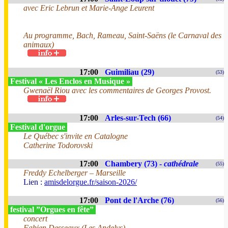
avec Eric Lebrun et Marie-Ange Leurent
Au programme, Bach, Rameau, Saint-Saëns (le Carnaval des
animaux)
17:00
Guimiliau (29)
(53)
Festival « Les Enclos en Musique »
Gwenaël Riou avec les commentaires de Georges Provost.
17:00
Arles-sur-Tech (66)
(54)
Festival d'orgue
Le Québec s'invite en Catalogne
Catherine Todorovski
17:00
Chambery (73) -
cathédrale
(55)
Freddy Echelberger – Marseille
Lien :
amisdelorgue.fr/saison-2026/
17:00
Pont de l'Arche (76)
(56)
festival ”Orgues en fête”
concert
Fabien Desseaux (Les Andelys)