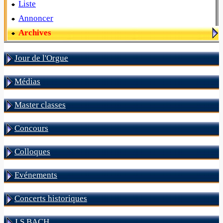
Liste
Annoncer
Archives
Jour de l'Orgue
Médias
Master classes
Concours
Colloques
Evénements
Concerts historiques
J S BACH