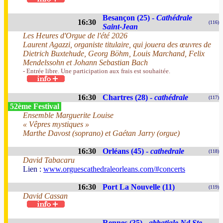
Besançon (25) -
Cathédrale
16:30
(116)
Saint-Jean
Les Heures d'Orgue de l'été 2026
Laurent Agazzi, organiste titulaire, qui jouera des œuvres de
Dietrich Buxtehude, Georg Böhm, Louis Marchand, Felix
Mendelssohn et Johann Sebastian Bach
- Entrée libre. Une participation aux frais est souhaitée.
16:30
Chartres (28) -
cathédrale
(117)
52ème Festival
Ensemble Marguerite Louise
« Vêpres mystiques »
Marthe Davost (soprano) et Gaétan Jarry (orgue)
16:30
Orléans (45) -
cathedrale
(118)
David Tabacaru
Lien :
www.orguescathedraleorleans.com/#concerts
16:30
Port La Nouvelle (11)
(119)
David Cassan
Rennes (35) -
abbatiale Nd Ste