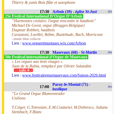
Thierry & yanis Bois flûte et saxophone
17:30
Arbois (39) -
église St-Just
(93)
25e Festival International D’Orgue D’Arbois
”Harmonies croisées: l'orgue rencontre le hautbois”
Michael De Geest, orgue (Brugges-Belgique)
Dagmar Robben, hautbois
Cavazzoni, Loeillet, Böhm, Buxtehude, Bach, Morricone
- entrée libre collecte
Lien :
www.orgueetmusiques.wix.com/Arbois
17:30
Masevaux (68) -
St-Martin
(94)
50e Festival international d'Orgue de Masevaux
« Les orgues aux trois visages »
Juan de la Rubia, remplacé par Olivier Salandini
Lien :
www.festivalorguemasevaux.com/Saison-2026.html
Paray-le-Monial (71) -
17:00
(95)
basilique
”Le Grand Orgue Blumenreoder
UniSons
T.Cziger, G.Torossian, E.M.Couturier, M.Dobresco, Juliana
Steinbach, F.Blanc