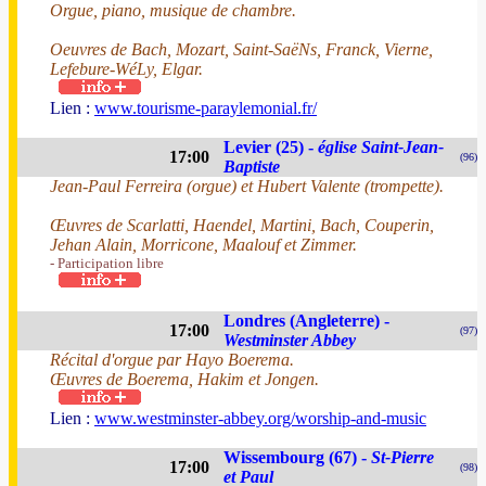
Orgue, piano, musique de chambre.
Oeuvres de Bach, Mozart, Saint-SaëNs, Franck, Vierne,
Lefebure-WéLy, Elgar.
Lien :
www.tourisme-paraylemonial.fr/
Levier (25) -
église Saint-Jean-
17:00
(96)
Baptiste
Jean-Paul Ferreira (orgue) et Hubert Valente (trompette).
Œuvres de Scarlatti, Haendel, Martini, Bach, Couperin,
Jehan Alain, Morricone, Maalouf et Zimmer.
- Participation libre
Londres (Angleterre) -
17:00
(97)
Westminster Abbey
Récital d'orgue par Hayo Boerema.
Œuvres de Boerema, Hakim et Jongen.
Lien :
www.westminster-abbey.org/worship-and-music
Wissembourg (67) -
St-Pierre
17:00
(98)
et Paul