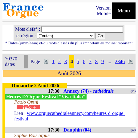
Version
Menu
Mobile
Mots clefs* :
et région :
* Dates (j/mm/aaaa) et/ou mots classés du plus important au moins important
70370
Page
1
2
3
4
5
6
7
8
9
...
2346
dates
Août 2026
Dimanche 2 Août 2026
17:30
Annecy (74) -
cathédrale
(91)
Heures D'Orgue Festival ”Viva Italia”
Paolo Oreni
Lien :
www.orguecathedraleannecy.com/heures-d-orgue-
festival
17:30
Dauphin (04)
(92)
Sophie Bois orgue