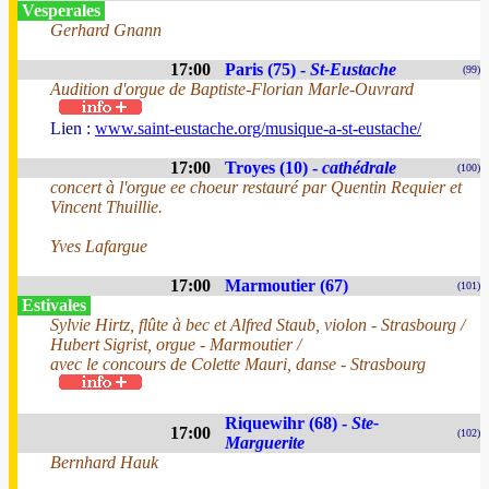
Vesperales
Gerhard Gnann
17:00
Paris (75) -
St-Eustache
(99)
Audition d'orgue de Baptiste-Florian Marle-Ouvrard
Lien :
www.saint-eustache.org/musique-a-st-eustache/
17:00
Troyes (10) -
cathédrale
(100)
concert à l'orgue ee choeur restauré par Quentin Requier et
Vincent Thuillie.
Yves Lafargue
17:00
Marmoutier (67)
(101)
Estivales
Sylvie Hirtz, flûte à bec et Alfred Staub, violon - Strasbourg /
Hubert Sigrist, orgue - Marmoutier /
avec le concours de Colette Mauri, danse - Strasbourg
Riquewihr (68) -
Ste-
17:00
(102)
Marguerite
Bernhard Hauk