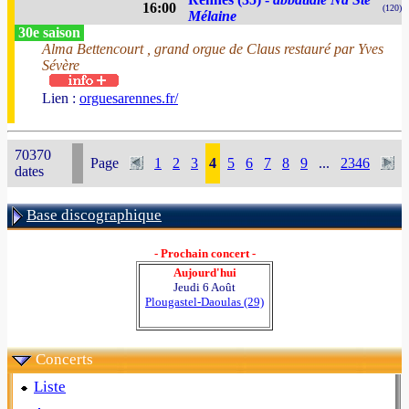
16:00
(120)
Mélaine
30e saison
Alma Bettencourt , grand orgue de Claus restauré par Yves
Sévère
Lien :
orguesarennes.fr/
70370
Page
1
2
3
4
5
6
7
8
9
...
2346
dates
Base discographique
- Prochain concert -
Aujourd'hui
Jeudi 6 Août
Plougastel-Daoulas (29)
Concerts
Liste