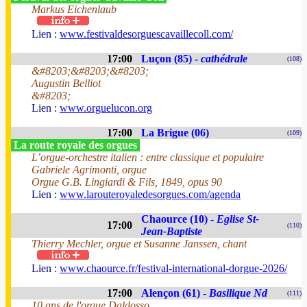
Markus Eichenlaub
Lien :
www.festivaldesorguescavaillecoll.com/
17:00
Luçon (85) -
cathédrale
(108)
&#8203;&#8203;&#8203;
Augustin Belliot
&#8203;
Lien :
www.orguelucon.org
17:00
La Brigue (06)
(109)
La route royale des orgues
L’orgue-orchestre italien : entre classique et populaire
Gabriele Agrimonti, orgue
Orgue G.B. Lingiardi & Fils, 1849, opus 90
Lien :
www.larouteroyaledesorgues.com/agenda
Chaource (10) -
Eglise St-
17:00
(110)
Jean-Baptiste
Thierry Mechler, orgue et Susanne Janssen, chant
Lien :
www.chaource.fr/festival-international-dorgue-2026/
17:00
Alençon (61) -
Basilique Nd
(111)
10 ans de l'orgue Daldosso.