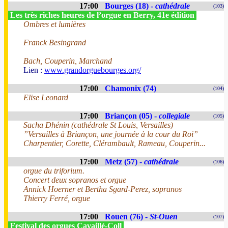
17:00
Bourges (18) -
cathédrale
(103)
Les très riches heures de l’orgue en Berry, 41e édition
Ombres et lumières
Franck Besingrand
Bach, Couperin, Marchand
Lien :
www.grandorguebourges.org/
17:00
Chamonix (74)
(104)
Elise Leonard
17:00
Briançon (05) -
collegiale
(105)
Sacha Dhénin (cathédrale St Louis, Versailles)
”Versailles à Briançon, une journée à la cour du Roi”
Charpentier, Corette, Clérambault, Rameau, Couperin...
17:00
Metz (57) -
cathédrale
(106)
orgue du triforium.
Concert deux sopranos et orgue
Annick Hoerner et Bertha Sgard-Perez, sopranos
Thierry Ferré, orgue
17:00
Rouen (76) -
St-Ouen
(107)
Festival des orgues Cavaillé-Coll