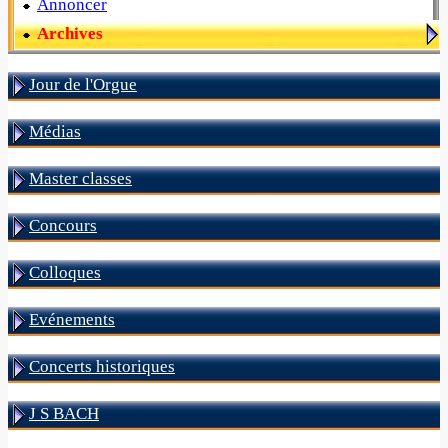
Annoncer
Archives
Jour de l'Orgue
Médias
Master classes
Concours
Colloques
Evénements
Concerts historiques
J S BACH