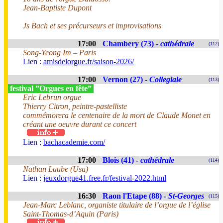
Jean-Baptiste Dupont
Js Bach et ses précurseurs et improvisations
17:00
Chambery (73) -
cathédrale
(112)
Song-Yeong Im – Paris
Lien :
amisdelorgue.fr/saison-2026/
17:00
Vernon (27) -
Collegiale
(113)
festival ”Orgues en fête”
Eric Lebrun orgue
Thierry Citron, peintre-pastelliste
commémorera le centenaire de la mort de Claude Monet en
créant une oeuvre durant ce concert
Lien :
bachacademie.com/
17:00
Blois (41) -
cathédrale
(114)
Nathan Laube (Usa)
Lien :
jeuxdorgue41.free.fr/festival-2022.html
16:30
Raon l'Etape (88) -
St-Georges
(115)
Jean-Marc Leblanc, organiste titulaire de l’orgue de l’église
Saint-Thomas-d’Aquin (Paris)