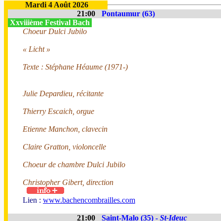
Mardi 4 Août 2026
21:00
Pontaumur (63)
Xxviiième Festival Bach
Choeur Dulci Jubilo
« Licht »
Texte : Stéphane Héaume (1971-)
Julie Depardieu, récitante
Thierry Escaich, orgue
Etienne Manchon, clavecin
Claire Gratton, violoncelle
Choeur de chambre Dulci Jubilo
Christopher Gibert, direction
Lien :
www.bachencombrailles.com
21:00
Saint-Malo (35) -
St-Ideuc