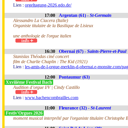
Lien :
orgeltagung-2026.gdo.de/
17:00
Argentan (61) -
St-Germain
Alessandro La Ciacera (Italie)
Organiste titulaire de la Basilique de Lisieux
une anthologie de l'orgue italien
16:30
Obernai (67) -
Saints-Pierre-et-Paul
Stanislas Théodas ciné concert
film de Charlie Chaplin : The Kid (1921)
Lien :
les-amis-de-l-orgue-merklin-d-obernai.e-monsite.com/pa
12:00
Pontaumur (63)
Xxviiième Festival Bach
Audition d’orgue I/V | Cindy Castillo
Lien :
www.bachencombrailles.com
11:00
Fleurance (32) -
St-Laurent
Festiv'Orgues 2026
moment musical interprété par l'organiste titulaire Christophe B