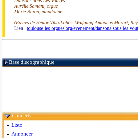
Dansons Sous Les VoûTes
Aurélie Samani, orgue
Marie Burou, mandoline
Œuvres de Heitor Villa-Lobos, Wolfgang Amadeus Mozart, Reyn
Lien :
toulouse-les-orgues.org/evenement/dansons-sous-les-vout
Base discographique
Concerts
Liste
Annoncer