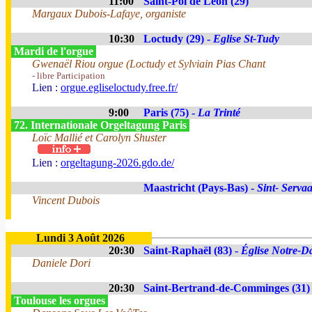
11:00
Saint-Pol de Léon (29)
Margaux Dubois-Lafaye, organiste
10:30
Loctudy (29) -
Eglise St-Tudy
Mardi de l'orgue
Gwenaël Riou orgue (Loctudy et Sylviain Pias Chant
- libre Participation
Lien :
orgue.egliseloctudy.free.fr/
9:00
Paris (75) -
La Trinté
72. Internationale Orgeltagung Paris
Loïc Mallié et Carolyn Shuster
Lien :
orgeltagung-2026.gdo.de/
Maastricht (Pays-Bas) -
Sint- Servaa
Vincent Dubois
Lundi 3 Août 2026
20:30
Saint-Raphaël (83) -
Église Notre-Da
Daniele Dori
20:30
Saint-Bertrand-de-Comminges (31)
Toulouse les orgues