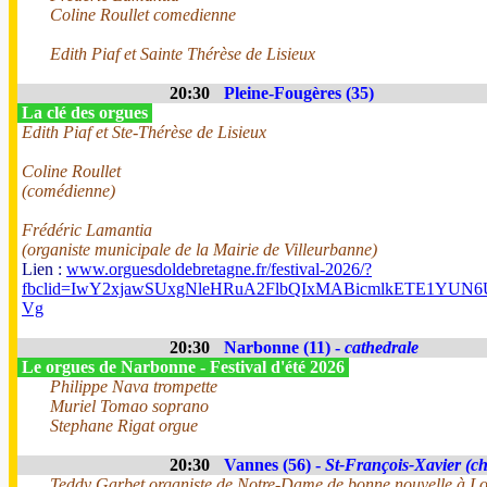
Coline Roullet comedienne
Edith Piaf et Sainte Thérèse de Lisieux
20:30
Pleine-Fougères (35)
La clé des orgues
Edith Piaf et Ste-Thérèse de Lisieux
Coline Roullet
(comédienne)
Frédéric Lamantia
(organiste municipale de la Mairie de Villeurbanne)
Lien :
www.orguesdoldebretagne.fr/festival-2026/?
fbclid=IwY2xjawSUxgNleHRuA2FlbQIxMABicmlkETE1Y
Vg
20:30
Narbonne (11) -
cathedrale
Le orgues de Narbonne - Festival d'été 2026
Philippe Nava trompette
Muriel Tomao soprano
Stephane Rigat orgue
20:30
Vannes (56) -
St-François-Xavier (ch
Teddy Garbet organiste de Notre-Dame de bonne nouvelle à Lo