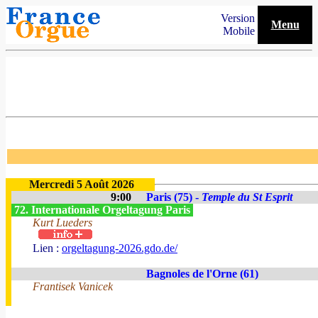
Version
Menu
Mobile
Mercredi 5 Août 2026
9:00
Paris (75) -
Temple du St Esprit
72. Internationale Orgeltagung Paris
Kurt Lueders
Lien :
orgeltagung-2026.gdo.de/
Bagnoles de l'Orne (61)
Frantisek Vanicek