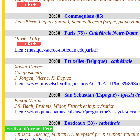
20:30
Commequiers (85)
Jean-Pierre Leguay (orgue), Samuel liegeon (orgue, piano et pe
20:30
Paris (75) -
Cathédrale Notre-Dame
Olivier Latry
Lien :
musique-sacree-notredamedeparis.fr
20:00
Bruxelles (Belgique) -
cathédrale
Xavier Deprez
Compositeurs
J. Jongen, Vierne, X. Deprez
Lien :
www.brusselscityoforgans.org/ACTUALIT%C3%89S/con
20:00
San Sebastian (Espagne) -
Iglesia d
Benoit Mernier
J.S. Bach, Brahms, Widor, Franck et improvisation
Lien :
www.quincenamusical.eus/fr/programme?c=cycle-dorgu
20:00
Bordeaux (33) -
cathédrale
Festival d’orgue d’été
Christian Bischof, Munich (D),remplacé pr Jb Dupont, titulaire
Lien :
cathedra.fr/