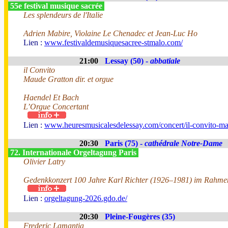
55e festival musique sacrée
Les splendeurs de l'Italie
Adrien Mabire, Violaine Le Chenadec et Jean-Luc Ho
Lien :
www.festivaldemusiquesacree-stmalo.com/
21:00
Lessay (50) -
abbatiale
il Convito
Maude Gratton dir. et orgue
Haendel Et Bach
L’Orgue Concertant
Lien :
www.heuresmusicalesdelessay.com/concert/il-convito-ma
20:30
Paris (75) -
cathédrale Notre-Dame
72. Internationale Orgeltagung Paris
Olivier Latry
Gedenkkonzert 100 Jahre Karl Richter (1926–1981) im Rahmen
Lien :
orgeltagung-2026.gdo.de/
20:30
Pleine-Fougères (35)
Frederic Lamantia