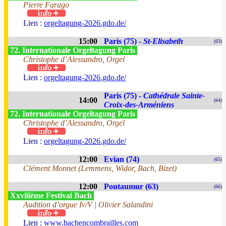
Pierre Farago
Lien :
orgeltagung-2026.gdo.de/
15:00
Paris (75) -
St-Elisabeth
(63)
72. Internationale Orgeltagung Paris
Christophe d’Alessandro, Orgel
Lien :
orgeltagung-2026.gdo.de/
Paris (75) -
Cathédrale Sainte-
14:00
(64)
Croix-des-Arméniens
72. Internationale Orgeltagung Paris
Christophe d’Alessandro, Orgel
Lien :
orgeltagung-2026.gdo.de/
12:00
Evian (74)
(65)
Clément Monnet (Lemmens, Widor, Bach, Bizet)
12:00
Pontaumur (63)
(66)
Xxviiième Festival Bach
Audition d’orgue Iv/V | Olivier Salandini
Lien :
www.bachencombrailles.com