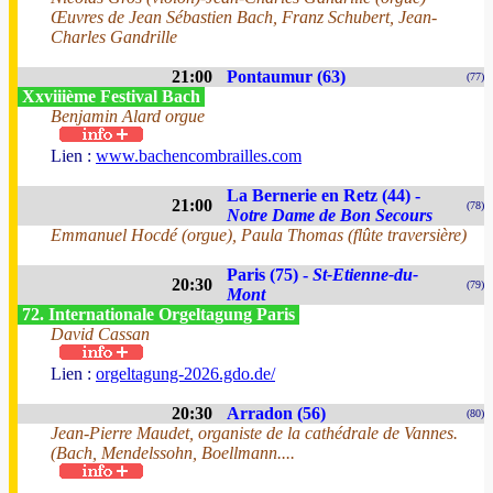
Œuvres de Jean Sébastien Bach, Franz Schubert, Jean-
Charles Gandrille
21:00
Pontaumur (63)
(77)
Xxviiième Festival Bach
Benjamin Alard orgue
Lien :
www.bachencombrailles.com
La Bernerie en Retz (44) -
21:00
(78)
Notre Dame de Bon Secours
Emmanuel Hocdé (orgue), Paula Thomas (flûte traversière)
Paris (75) -
St-Etienne-du-
20:30
(79)
Mont
72. Internationale Orgeltagung Paris
David Cassan
Lien :
orgeltagung-2026.gdo.de/
20:30
Arradon (56)
(80)
Jean-Pierre Maudet, organiste de la cathédrale de Vannes.
(Bach, Mendelssohn, Boellmann....