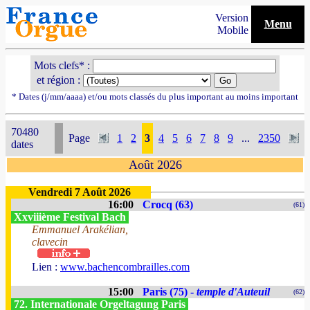
Version
Menu
Mobile
Mots clefs* :
et région :
* Dates (j/mm/aaaa) et/ou mots classés du plus important au moins important
70480
Page
1
2
3
4
5
6
7
8
9
...
2350
dates
Août 2026
Vendredi 7 Août 2026
16:00
Crocq (63)
(61)
Xxviiième Festival Bach
Emmanuel Arakélian,
clavecin
Lien :
www.bachencombrailles.com
15:00
Paris (75) -
temple d'Auteuil
(62)
72. Internationale Orgeltagung Paris