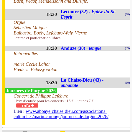
Bach, Widor, Mendelssohn and Duruflé.
Lectoure (32) -
Eglise du St-
18:30
(88)
Esprit
Orgue
Sébastien Maigne
Balbastre, Boëly, Lefebure-Wely, Vierne
- entrée et participation libres
18:30
Anduze (30) -
temple
(89)
Retrouvailles
marie Cecile Lahor
Frederic Pelassy violon
La Chaise-Dieu (43) -
18:30
(90)
abbatiale
Journées de l’orgue 2026
Concert de Philippe Lefebvre
- Prix d’entrée pour les concerts : 15 € – jeunes 7 €
Lien :
www.abbaye-chaise-dieu.com/associations-
culturelles/marin-carouge/journees-de-lorgue-2026/