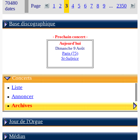
70480
Page
1
2
3
4
5
6
7
8
9
...
2350
dates
Base discographique
- Prochain concert -
Aujourd'hui
Dimanche 9 Août
Paris (75)
St-Sulpice
Concerts
Liste
Annoncer
Archives
Jour de l'Orgue
Médias