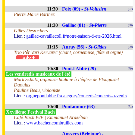
11:30
Foix (09) -
St-Volusien
(67)
Pierre-Marie Barthez
11:30
Gaillac (81) -
St-Pierre
(68)
Gilles Desrochers
Lien :
gaillac-cavaillecoll.fr/notre-saison-d-ete-2026.html
11:15
Auray (56) -
St-Gildas
(69)
Trio Pêr Vari Kervarec (chant, cornemuse, flûte et orgue)
10:30
Pont-l'Abbé (29)
(70)
Les vendredis musicaux de l'été
Mark Schutz, organiste titulaire à l’église de Plougastel
Daoulas
Pauline Beau, violoniste
Lien :
orguepontlabbe.fr/category/concerts/concerts-a-venir/
10:00
Pontaumur (63)
(71)
Xxviiième Festival Bach
Café-Bach Iv/V | Emmanuel Arakélian
Lien :
www.bachencombrailles.com
Ansvers (Belgique) -