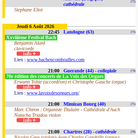
(72)
cathédrale
Stephane Eliot
Jeudi 6 Août 2026
22:45
Landogne (63)
(73)
Xxviiième Festival Bach
Benjamin Alard
clavicorde
Lien :
www.bachencombrailles.com
21:00
Guerande (44) -
collegiale
(74)
70e édition des concerts de La Voix des Orgues
Erwann Tobie (accordéon) et Christophe Gauche (orgue)
Lien :
www.lavoixdesorgues.org/
21:00
Mimizan Bourg (40)
(75)
Marc Chiron : Organiste Titulaire - Cathédrale d'Auch
Natacha Triadou violon
21:00
Chartres (28) -
cathédrale
(76)
Nicolas Gros (violon)-Jean-Charles Gandrille (orgue)