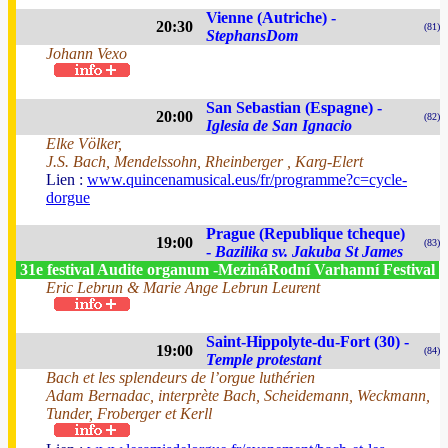
Vienne (Autriche) -
20:30
(81)
StephansDom
Johann Vexo
San Sebastian (Espagne) -
20:00
(82)
Iglesia de San Ignacio
Elke Völker,
J.S. Bach, Mendelssohn, Rheinberger , Karg-Elert
Lien :
www.quincenamusical.eus/fr/programme?c=cycle-
dorgue
Prague (Republique tcheque)
19:00
(83)
-
Bazilika sv. Jakuba St James
31e festival Audite organum -MezináRodní Varhanní Festival
Eric Lebrun & Marie Ange Lebrun Leurent
Saint-Hippolyte-du-Fort (30) -
19:00
(84)
Temple protestant
Bach et les splendeurs de l’orgue luthérien
Adam Bernadac, interprète Bach, Scheidemann, Weckmann,
Tunder, Froberger et Kerll