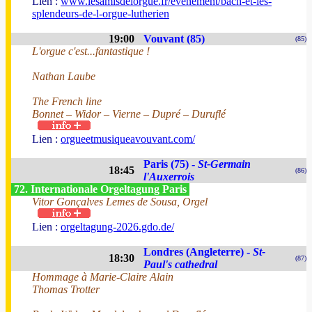
Lien :
www.lesamisdelorgue.fr/evenement/bach-et-les-
splendeurs-de-l-orgue-lutherien
19:00
Vouvant (85)
(85)
L'orgue c'est...fantastique !
Nathan Laube
The French line
Bonnet – Widor – Vierne – Dupré – Duruflé
Lien :
orgueetmusiqueavouvant.com/
Paris (75) -
St-Germain
18:45
(86)
l'Auxerrois
72. Internationale Orgeltagung Paris
Vitor Gonçalves Lemes de Sousa, Orgel
Lien :
orgeltagung-2026.gdo.de/
Londres (Angleterre) -
St-
18:30
(87)
Paul's cathedral
Hommage à Marie-Claire Alain
Thomas Trotter