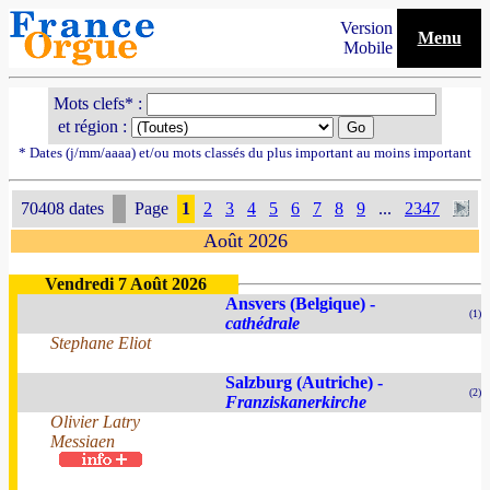
Version
Menu
Mobile
Mots clefs* :
et région :
* Dates (j/mm/aaaa) et/ou mots classés du plus important au moins important
70408 dates
Page
1
2
3
4
5
6
7
8
9
...
2347
Août 2026
Vendredi 7 Août 2026
Ansvers (Belgique) -
(1)
cathédrale
Stephane Eliot
Salzburg (Autriche) -
(2)
Franziskanerkirche
Olivier Latry
Messiaen