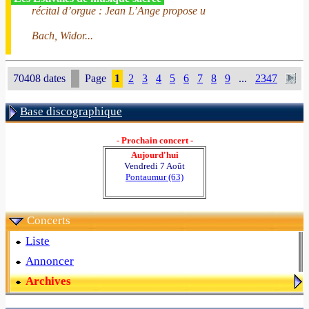
récital d’orgue : Jean L’Ange propose u
Bach, Widor...
70408 dates
Page
1
2
3
4
5
6
7
8
9
...
2347
Base discographique
- Prochain concert -
Aujourd'hui
Vendredi 7 Août
Pontaumur (63)
Concerts
Liste
Annoncer
Archives