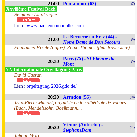
21:00
Pontaumur (63)
(7)
Xxviiième Festival Bach
Benjamin Alard orgue
Lien :
www.bachencombrailles.com
La Bernerie en Retz (44) -
21:00
(8)
Notre Dame de Bon Secours
Emmanuel Hocdé (orgue), Paula Thomas (flûte traversière)
Paris (75) -
St-Etienne-du-
20:30
(9)
Mont
72. Internationale Orgeltagung Paris
David Cassan
Lien :
orgeltagung-2026.gdo.de/
20:30
Arradon (56)
(10)
Jean-Pierre Maudet, organiste de la cathédrale de Vannes.
(Bach, Mendelssohn, Boellmann....
Vienne (Autriche) -
20:30
(11)
StephansDom
Johann Vexo