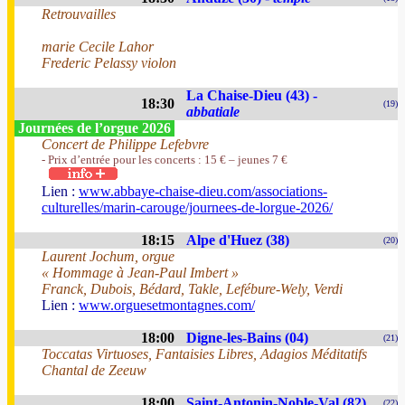
Retrouvailles
marie Cecile Lahor
Frederic Pelassy violon
La Chaise-Dieu (43) -
18:30
(19)
abbatiale
Journées de l’orgue 2026
Concert de Philippe Lefebvre
- Prix d’entrée pour les concerts : 15 € – jeunes 7 €
Lien :
www.abbaye-chaise-dieu.com/associations-
culturelles/marin-carouge/journees-de-lorgue-2026/
18:15
Alpe d'Huez (38)
(20)
Laurent Jochum, orgue
« Hommage à Jean-Paul Imbert »
Franck, Dubois, Bédard, Takle, Lefébure-Wely, Verdi
Lien :
www.orguesetmontagnes.com/
18:00
Digne-les-Bains (04)
(21)
Toccatas Virtuoses, Fantaisies Libres, Adagios Méditatifs
Chantal de Zeeuw
18:00
Saint-Antonin-Noble-Val (82)
(22)