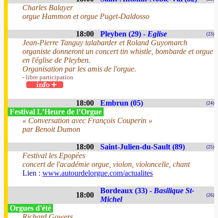
Charles Balayer
orgue Hammon et orgue Puget-Daldosso
18:00
Pleyben (29) -
Eglise
(23)
Jean-Pierre Tanguy talabarder et Roland Guyomarch
organiste donneront un concert tin whistle, bombarde et orgue
en l'église de Pleyben.
Organisation par les amis de l'orgue.
- libre participation
18:00
Embrun (05)
(24)
Festival L’Heure de l’Orgue
« Conversation avec François Couperin »
par Benoit Dumon
18:00
Saint-Julien-du-Sault (89)
(25)
Festival les Epopées
concert de l'académie orgue, violon, violoncelle, chant
Lien :
www.autourdelorgue.com/actualites
Bordeaux (33) -
Basilique St-
18:00
(26)
Michel
Orgues d'été
Richard Gowers