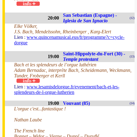
San Sebastian (Espagne) -
20:00
(12)
Iglesia de San Ignacio
Elke Völker,
J.S. Bach, Mendelssohn, Rheinberger , Karg-Elert
Lien :
www.quincenamusical.eus/fr/programme?c=cycle-
dorgue
Saint-Hippolyte-du-Fort (30) -
19:00
(13)
Temple protestant
Bach et les splendeurs de l’orgue luthérien
Adam Bernadac, interprète Bach, Scheidemann, Weckmann,
Tunder, Froberger et Kerll
Lien :
www.lesamisdelorgue.fr/evenement/bach-et-les-
splendeurs-de-l-orgue-lutherien
19:00
Vouvant (85)
(14)
L'orgue c'est...fantastique !
Nathan Laube
The French line
Bonnet – Widor – Vierne – Dupré – Duruflé