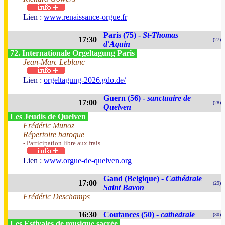
Lien :
www.renaissance-orgue.fr
Paris (75) -
St-Thomas
17:30
(27)
d'Aquin
72. Internationale Orgeltagung Paris
Jean-Marc Leblanc
Lien :
orgeltagung-2026.gdo.de/
Guern (56) -
sanctuaire de
17:00
(28)
Quelven
Les Jeudis de Quelven
Frédéric Munoz
Répertoire baroque
- Participation libre aux frais
Lien :
www.orgue-de-quelven.org
Gand (Belgique) -
Cathédrale
17:00
(29)
Saint Bavon
Frédéric Deschamps
16:30
Coutances (50) -
cathedrale
(30)
Les Estivales de musique sacrée