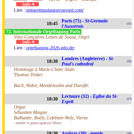
Lien :
orgueetmusiqueavouvant.com/
Paris (75) -
St-Germain
18:45
(15)
l'Auxerrois
72. Internationale Orgeltagung Paris
Vitor Gonçalves Lemes de Sousa, Orgel
Lien :
orgeltagung-2026.gdo.de/
Londres (Angleterre) -
St-
18:30
(16)
Paul's cathedral
Hommage à Marie-Claire Alain
Thomas Trotter
Bach, Widor, Mendelssohn and Duruflé.
Lectoure (32) -
Eglise du St-
18:30
(17)
Esprit
Orgue
Sébastien Maigne
Balbastre, Boëly, Lefebure-Wely, Vierne
- entrée et participation libres
18:30
Anduze (30) -
temple
(18)