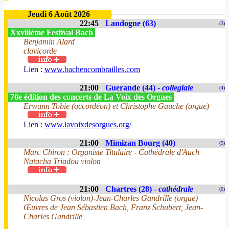
Jeudi 6 Août 2026
22:45
Landogne (63)
(3)
Xxviiième Festival Bach
Benjamin Alard
clavicorde
Lien :
www.bachencombrailles.com
21:00
Guerande (44) -
collegiale
(4)
70e édition des concerts de La Voix des Orgues
Erwann Tobie (accordéon) et Christophe Gauche (orgue)
Lien :
www.lavoixdesorgues.org/
21:00
Mimizan Bourg (40)
(5)
Marc Chiron : Organiste Titulaire - Cathédrale d'Auch
Natacha Triadou violon
21:00
Chartres (28) -
cathédrale
(6)
Nicolas Gros (violon)-Jean-Charles Gandrille (orgue)
Œuvres de Jean Sébastien Bach, Franz Schubert, Jean-
Charles Gandrille