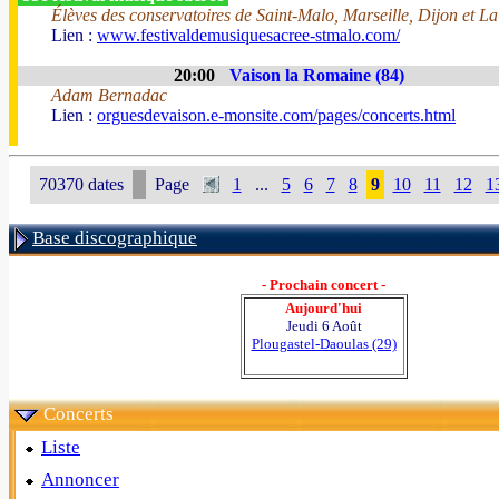
Élèves des conservatoires de Saint-Malo, Marseille, Dijon et La
Lien :
www.festivaldemusiquesacree-stmalo.com/
20:00
Vaison la Romaine (84)
Adam Bernadac
Lien :
orguesdevaison.e-monsite.com/pages/concerts.html
70370 dates
Page
1
...
5
6
7
8
9
10
11
12
1
Base discographique
- Prochain concert -
Aujourd'hui
Jeudi 6 Août
Plougastel-Daoulas (29)
Concerts
Liste
Annoncer