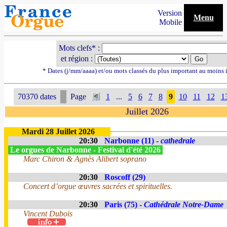
Version
Menu
Mobile
Mots clefs* :
et région :
* Dates (j/mm/aaaa) et/ou mots classés du plus important au moins 
70370 dates
Page
1
...
5
6
7
8
9
10
11
12
1
Juillet 2026
Mardi 28 Juillet 2026
20:30
Narbonne (11) -
cathedrale
Le orgues de Narbonne - Festival d'été 2026
Marc Chiron & Agnès Alibert soprano
20:30
Roscoff (29)
Concert d’orgue œuvres sacrées et spirituelles.
20:30
Paris (75) -
Cathédrale Notre-Dame
Vincent Dubois