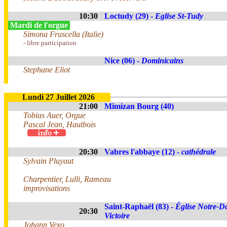
10:30
Loctudy (29) -
Eglise St-Tudy
Mardi de l'orgue
Simona Fruscella (Italie)
- libre participation
Nice (06) -
Dominicains
Stephane Eliot
Lundi 27 Juillet 2026
21:00
Mimizan Bourg (40)
Tobias Auer, Orgue
Pascal Jean, Hautbois
20:30
Vabres l'abbaye (12) -
cathédrale
Sylvain Pluyaut
Charpentier, Lulli, Rameau
improvisations
Saint-Raphaël (83) -
Église Notre-D
20:30
Victoire
Johann Vexo