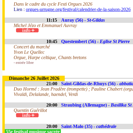
Dans le cadre du cycle Festi Orgues 2026
Lien :
orgues-urrugne.org/festival/calendrier-de-la-saison-2026
11:15
Auray (56) -
St-Gildas
Michel Jézo et Emmanuel Auvray
10:45
Questembert (56) -
Eglise St Pierre
Concert du marché
Yvon Le Quellec
Orgue, Harpe celtique, Chants bretons
- entrée libre
Dimanche 26 Juillet 2026
21:00
Saint-Gildas-de-Rhuys (56) -
abbatia
Duo Hormé : Jean Pradère (trompette) ; Pauline Chabert (org
Vivaldi, Delalande, haendel, Verdi
20:00
Straubing (Allemagne) -
Basilika St
Quentin Guérillot
20:00
Saint-Malo (35) -
cathédrale
55e festival musique sacrée