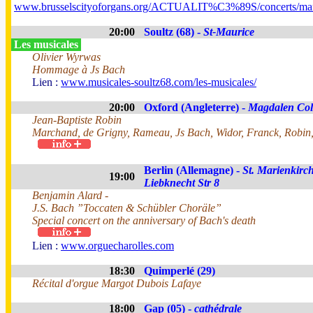
www.brusselscityoforgans.org/ACTUALIT%C3%89S/concerts/mar
20:00
Soultz (68) -
St-Maurice
Les musicales
Olivier Wyrwas
Hommage à Js Bach
Lien :
www.musicales-soultz68.com/les-musicales/
20:00
Oxford (Angleterre) -
Magdalen Col
Jean-Baptiste Robin
Marchand, de Grigny, Rameau, Js Bach, Widor, Franck, Robin,
Berlin (Allemagne) -
St. Marienkirch
19:00
Liebknecht Str 8
Benjamin Alard -
J.S. Bach ”Toccaten & Schübler Choräle”
Special concert on the anniversary of Bach's death
Lien :
www.orguecharolles.com
18:30
Quimperlé (29)
Récital d'orgue Margot Dubois Lafaye
18:00
Gap (05) -
cathédrale