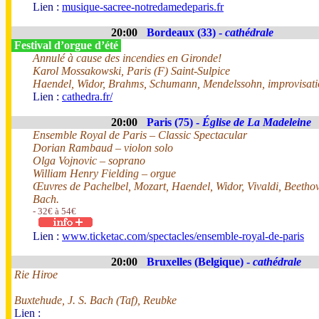
Lien :
musique-sacree-notredamedeparis.fr
20:00
Bordeaux (33) -
cathédrale
Festival d’orgue d’été
Annulé à cause des incendies en Gironde!
Karol Mossakowski, Paris (F) Saint-Sulpice
Haendel, Widor, Brahms, Schumann, Mendelssohn, improvisati
Lien :
cathedra.fr/
20:00
Paris (75) -
Église de La Madeleine
Ensemble Royal de Paris – Classic Spectacular
Dorian Rambaud – violon solo
Olga Vojnovic – soprano
William Henry Fielding – orgue
Œuvres de Pachelbel, Mozart, Haendel, Widor, Vivaldi, Beethov
Bach.
- 32€ à 54€
Lien :
www.ticketac.com/spectacles/ensemble-royal-de-paris
20:00
Bruxelles (Belgique) -
cathédrale
Rie Hiroe
Buxtehude, J. S. Bach (Taf), Reubke
Lien :