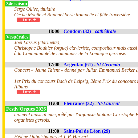
34e saison
Serge Ollive, titulaire
Cécile Moutte et Raphaël Serie trompette et flûte traversière
18:00
Condom (32) -
cathédrale
Vespérales
Joël Lassus (clarinette),
Christophe Bouhier (orgue) clavieriste, compositeur mais aussi
à la Communauté de communes de la Lomagne gersoise.
17:00
Argentan (61) -
St-Germain
Concert « Jeune Talent » donné par Julian Emmanuel Becker 
1er Prix du concours Bach de Leipzig, 2ème Prix du concours i
Albans
11:00
Fleurance (32) -
St-Laurent
Festiv'Orgues 2026
moment musical interprété par l'organiste titulaire Christophe B
organistes gersois.
11:00
Saint-Pol de Léon (29)
Hélène Duboisbaudry et J. P. Hervert.