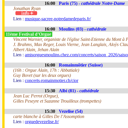
16:00
Paris (75) -
cathédrale Notre-Dame
Jonathan Ryan
Lien :
musique-sacree-notredamedeparis.fr/
16:00
Moulins (03) -
cathédrale
11ème Festival d’Orgue
Vincent Warnier, organiste de l'église Saint-Etienne du Mont à 
J. Brahms, Max Reger, Louis Vierne, Jean Langlais, Aloÿs Cl
Albert Alain, Jehan Alain
Lien :
amisorguesmoulins.chez.com/concerts/saison_2026/sais
16:00
Romainmôtier (Suisse)
(16h : Orgue Alain, 17h : Abbatiale)
Guy Bovet (sur les deux orgues)
Lien :
concerts-romainmotier.ch/cior
15:30
Albi (81) -
cathédrale
Jean Luc Perrot (Orgue),
Gilles Peseyre et Suzanne Trouilleux (trompettes)
15:30
Vezelise (54)
carte blanche à Gilles De l’Assomption
Lien :
orguedevezelise.fr/