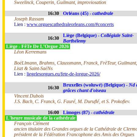
Sweelinck, Couperin, Guilmant, improviosation
16:30
Orléans (45) -
cathedrale
Joseph Rassam
Lien :
www.orguescathedraleorleans.com/#concerts
Liège (Belgique) -
Collégiale Saint-
16:30
Barthélemy
Liège - FêTe De L’Orgue 2026
Léon Kerremans
BoëLlmann, Brahms, Claussmann, Franck, FrèTeur, Guilmant
Liszt & Saint-SaëNs
Lien :
liegelesorgues.eu/fete-de-lorgue-2026/
Bruxelles (woluwé) (Belgique) -
Nd 
16:30
grâces chant d'oiseau
Vincent Dubois
J.S. Bach, C. Franck, G. Fauré, M. Duruflé, et S. Prokofiev.
16:00
Limoges (87) -
cathédrale
L'heure musicale de la cathédrale
François Clément
ancien titulaire des Grandes orgues de la Cathédrale de Clerm
président de la Fédération Francophone des Amis des Orgues