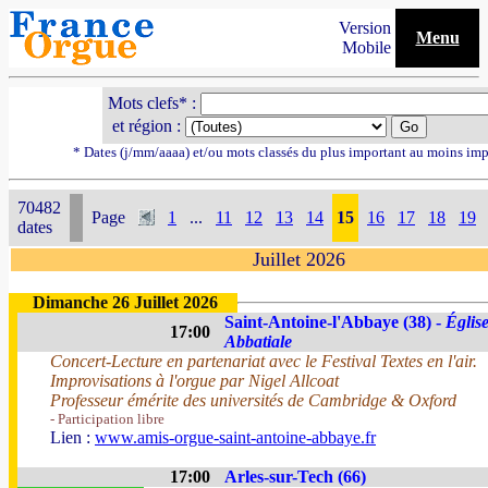
Version
Menu
Mobile
Mots clefs* :
et région :
* Dates (j/mm/aaaa) et/ou mots classés du plus important au moins imp
70482
Page
1
...
11
12
13
14
15
16
17
18
19
dates
Juillet 2026
Dimanche 26 Juillet 2026
Saint-Antoine-l'Abbaye (38) -
Églis
17:00
Abbatiale
Concert-Lecture en partenariat avec le Festival Textes en l'air.
Improvisations à l'orgue par Nigel Allcoat
Professeur émérite des universités de Cambridge & Oxford
- Participation libre
Lien :
www.amis-orgue-saint-antoine-abbaye.fr
17:00
Arles-sur-Tech (66)