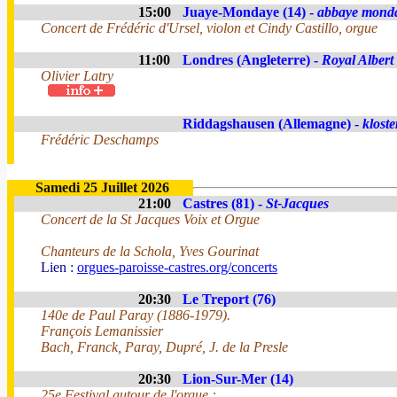
15:00
Juaye-Mondaye (14) -
abbaye mond
Concert de Frédéric d'Ursel, violon et Cindy Castillo, orgue
11:00
Londres (Angleterre) -
Royal Albert
Olivier Latry
Riddagshausen (Allemagne) -
kloste
Frédéric Deschamps
Samedi 25 Juillet 2026
21:00
Castres (81) -
St-Jacques
Concert de la St Jacques Voix et Orgue
Chanteurs de la Schola, Yves Gourinat
Lien :
orgues-paroisse-castres.org/concerts
20:30
Le Treport (76)
140e de Paul Paray (1886-1979).
François Lemanissier
Bach, Franck, Paray, Dupré, J. de la Presle
20:30
Lion-Sur-Mer (14)
25e Festival autour de l'orgue :