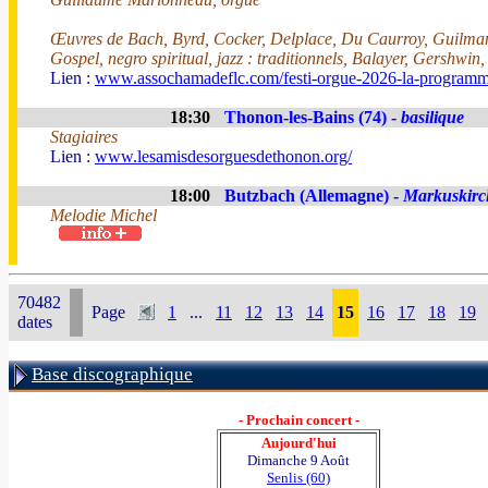
Œuvres de Bach, Byrd, Cocker, Delplace, Du Caurroy, Guilman
Gospel, negro spiritual, jazz : traditionnels, Balayer, Gershwin
Lien :
www.assochamadeflc.com/festi-orgue-2026-la-programm
18:30
Thonon-les-Bains (74) -
basilique
Stagiaires
Lien :
www.lesamisdesorguesdethonon.org/
18:00
Butzbach (Allemagne) -
Markuskirc
Melodie Michel
70482
Page
1
...
11
12
13
14
15
16
17
18
19
dates
Base discographique
- Prochain concert -
Aujourd'hui
Dimanche 9 Août
Senlis (60)