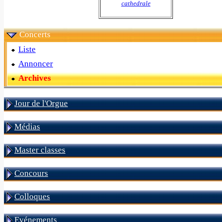
cathedrale
Concerts
Liste
Annoncer
Archives
Jour de l'Orgue
Médias
Master classes
Concours
Colloques
Evénements