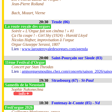
Jean-Pierre Rolland
Bach, Mozart, Vierne
20:30
Tende (06)
La route royale des orgues
Soirée « L’Orgue fait son cinéma ! » #1
Ça t'la coupe ! - Girl Shy (1924) - Harold Lloyd
Nicolas Hafner, improvisation à l’orgue
Orgue Giuseppe Serassi, 1807
Lien :
www.larouteroyaledesorgues.com/agenda
20:00
Saint-Pourçain sur Sioule (03)
11ème Festival d’Orgue
Concert par Stan Theodas
Lien :
amisorguesmoulins.chez.com/concerts/saison_2026/sais
19:30
Strasbourg (67) -
St-Paul
Samedis de la Neustadt
Sophie Nakonechna
18:30
Fontenay-le-Comte (85) -
Nd
Festi'orgue 2026
Guillaume Marionneau, orgue