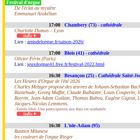
Festival d'orgue
De l'éclat au mystère
Emmanuel Arakélian
17:00
Chambery (73) -
cathédrale
Charlotte Dumas – Lyon
Lien :
amisdelorgue.fr/saison-2026/
17:00
Blois (41) -
cathédrale
Olivier Périn (Paris)
Lien :
jeuxdorgue41.free.fr/festival-2022.html
16:30
Besançon (25) -
Cathédrale Saint-Je
Les Heures d'Orgue de l'été 2026
Charles Metzger propose des œuvres de Johann-Sebastian Bach
Buxtehude, Georg Muffat, Claude Balbastre, Louis Couperin, 
Boyvin, Jean-Adam Guilain, Thomas Babou, Eugène Gigout, Lo
Jacques-Nicolas Lemmens.
- Entrée libre. Une participation aux frais est souhaitée.
16:30
L'isle-Adam (95)
Bastien Milanese
les couleurs de l'orgue Rieger