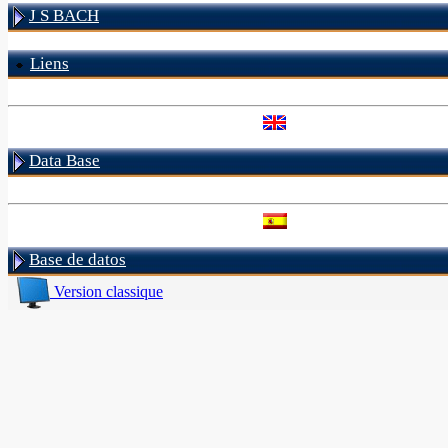
J S BACH
Liens
Data Base
Base de datos
Version classique