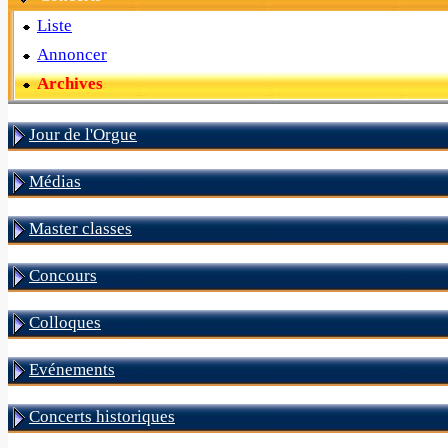
Liste
Annoncer
Archives
Jour de l'Orgue
Médias
Master classes
Concours
Colloques
Evénements
Concerts historiques