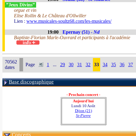
”Jeux Divins”
orgue et vin
Elise Rollin & Le Château d'Ollwiller
Lien :
www.musicales-soultz68.com/les-musicales/
19:00
Epernay (51) -
Nd
Baptiste-Florian Marle-Ouvrard et participants à l'académie
70562
Page
1
...
29
30
31
32
33
34
35
36
37
dates
Base discographique
- Prochain concert -
Aujourd'hui
Lundi 10 Août
Dijon (21)
St-Pierre
Concerts