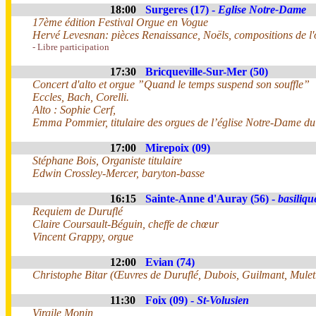
18:00
Surgeres (17) -
Eglise Notre-Dame
17ème édition Festival Orgue en Vogue
Hervé Levesnan: pièces Renaissance, Noëls, compositions de l'
- Libre participation
17:30
Bricqueville-Sur-Mer (50)
Concert d'alto et orgue ”Quand le temps suspend son souffle”
Eccles, Bach, Corelli.
Alto : Sophie Cerf,
Emma Pommier, titulaire des orgues de l’église Notre-Dame d
17:00
Mirepoix (09)
Stéphane Bois, Organiste titulaire
Edwin Crossley-Mercer, baryton-basse
16:15
Sainte-Anne d'Auray (56) -
basiliqu
Requiem de Duruflé
Claire Coursault-Béguin, cheffe de chœur
Vincent Grappy, orgue
12:00
Evian (74)
Christophe Bitar (Œuvres de Duruflé, Dubois, Guilmant, Mulet.
11:30
Foix (09) -
St-Volusien
Virgile Monin