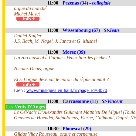
11:00
Pezenas (34) -
collegiale
orgue du marché
Michel Mazet
11:00
Wissembourg (67) -
St-Jean
Daniel Kugler
J.S. Bach, M. Nagel, J. Janca et G. Mushel
11:00
Morez (39)
Un zoo musical à l’orgue : Venez tirer les ficelles !
Nicolas Denis, orgue
Et si l’orgue devenait le miroir du règne animal ?
Lien :
www.musiques-en-haut.fr/?page_id=3070
11:00
Carcassonne (11) -
St-Vincent
Les Vents D'Anges
Le CéNacle D’Alexandre Guilmant Matthieu De Miguel (Toulo
Oeuvres de Haendel, Saint-Saens, Vierne, Guilmant, Dupré, Vi
10:30
Plouescat (29)
Gildas Vijay Rousseau, orgue et cornemuse