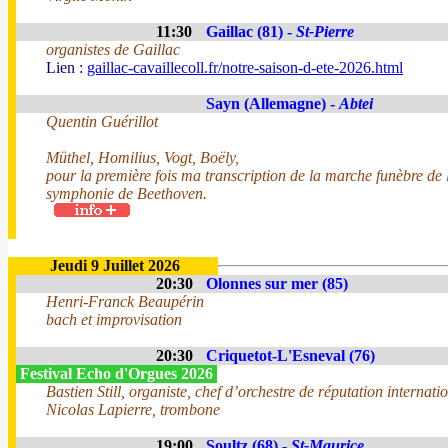
11:30
Gaillac (81) -
St-Pierre
organistes de Gaillac
Lien :
gaillac-cavaillecoll.fr/notre-saison-d-ete-2026.html
Sayn (Allemagne) -
Abtei
Quentin Guérillot
Müthel, Homilius, Vogt, Boëly,
pour la première fois ma transcription de la marche funèbre de 
symphonie de Beethoven.
Jeudi 9 Juillet 2026
20:30
Olonnes sur mer (85)
Henri-Franck Beaupérin
bach et improvisation
20:30
Criquetot-L'Esneval (76)
Festival Echo d'Orgues 2026
Bastien Still, organiste, chef d’orchestre de réputation internati
Nicolas Lapierre, trombone
19:00
Soultz (68) -
St-Maurice