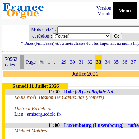
Version
Menu
Mobile
Mots clefs* :
et région :
* Dates (j/mm/aaaa) et/ou mots classés du plus important au moins im
70562
Page
1
...
29
30
31
32
33
34
35
36
37
dates
Juillet 2026
Samedi 11 Juillet 2026
11:30
Dole (39) -
collegiale Nd
Louis-NoëL Bestion De Camboulas (Poitiers)
Dietrich Buxtehude
Lien :
amisorguedole.fr/
11:00
Luxembourg (Luxembourg) -
cathe
Michaël Matthes