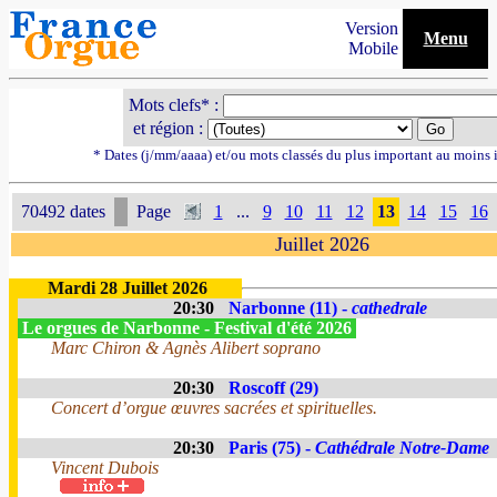
Version
Menu
Mobile
Mots clefs* :
et région :
* Dates (j/mm/aaaa) et/ou mots classés du plus important au moins 
70492 dates
Page
1
...
9
10
11
12
13
14
15
16
Juillet 2026
Mardi 28 Juillet 2026
20:30
Narbonne (11) -
cathedrale
Le orgues de Narbonne - Festival d'été 2026
Marc Chiron & Agnès Alibert soprano
20:30
Roscoff (29)
Concert d’orgue œuvres sacrées et spirituelles.
20:30
Paris (75) -
Cathédrale Notre-Dame
Vincent Dubois