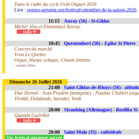
Dans le cadre du cycle Festi Orgues 2026
Lien :
orgues-urrugne.org/festival/calendrier-de-la-saison-2026
11:15
Auray (56) -
St-Gildas
Michel Jézo et Emmanuel Auvray
10:45
Questembert (56) -
Eglise St Pierre
Concert du marché
Yvon Le Quellec
Orgue, Harpe celtique, Chants bretons
- entrée libre
Dimanche 26 Juillet 2026
21:00
Saint-Gildas-de-Rhuys (56) -
abbatia
Duo Hormé : Jean Pradère (trompette) ; Pauline Chabert (org
Vivaldi, Delalande, haendel, Verdi
20:00
Straubing (Allemagne) -
Basilika St
Quentin Guérillot
20:00
Saint-Malo (35) -
cathédrale
55e festival musique sacrée