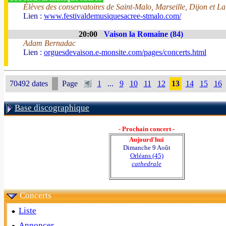
Élèves des conservatoires de Saint-Malo, Marseille, Dijon et La
Lien :
www.festivaldemusiquesacree-stmalo.com/
20:00
Vaison la Romaine (84)
Adam Bernadac
Lien :
orguesdevaison.e-monsite.com/pages/concerts.html
70492 dates
Page
1
...
9
10
11
12
13
14
15
16
Base discographique
- Prochain concert -
Aujourd'hui
Dimanche 9 Août
Orléans (45)
cathedrale
Concerts
Liste
Annoncer