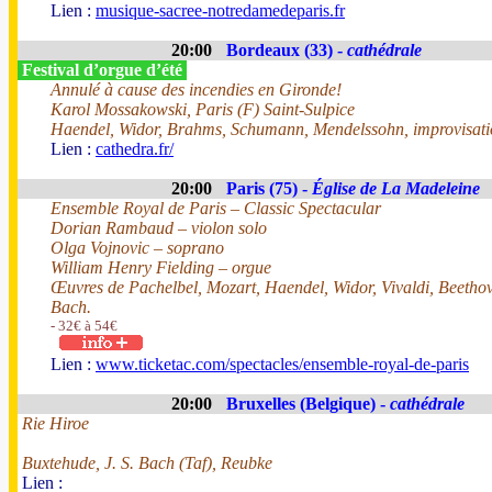
Lien :
musique-sacree-notredamedeparis.fr
20:00
Bordeaux (33) -
cathédrale
Festival d’orgue d’été
Annulé à cause des incendies en Gironde!
Karol Mossakowski, Paris (F) Saint-Sulpice
Haendel, Widor, Brahms, Schumann, Mendelssohn, improvisati
Lien :
cathedra.fr/
20:00
Paris (75) -
Église de La Madeleine
Ensemble Royal de Paris – Classic Spectacular
Dorian Rambaud – violon solo
Olga Vojnovic – soprano
William Henry Fielding – orgue
Œuvres de Pachelbel, Mozart, Haendel, Widor, Vivaldi, Beethov
Bach.
- 32€ à 54€
Lien :
www.ticketac.com/spectacles/ensemble-royal-de-paris
20:00
Bruxelles (Belgique) -
cathédrale
Rie Hiroe
Buxtehude, J. S. Bach (Taf), Reubke
Lien :