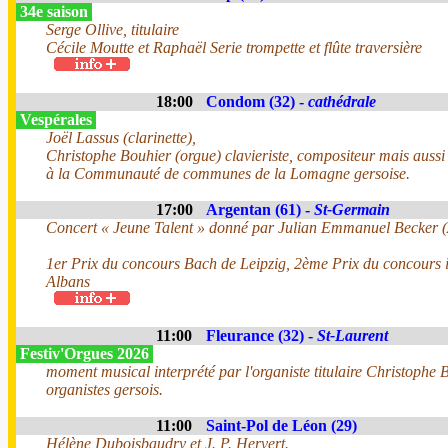
34e saison
Serge Ollive, titulaire
Cécile Moutte et Raphaël Serie trompette et flûte traversière
18:00
Condom (32) -
cathédrale
Vespérales
Joël Lassus (clarinette),
Christophe Bouhier (orgue) clavieriste, compositeur mais aussi
à la Communauté de communes de la Lomagne gersoise.
17:00
Argentan (61) -
St-Germain
Concert « Jeune Talent » donné par Julian Emmanuel Becker 
1er Prix du concours Bach de Leipzig, 2ème Prix du concours i
Albans
11:00
Fleurance (32) -
St-Laurent
Festiv'Orgues 2026
moment musical interprété par l'organiste titulaire Christophe B
organistes gersois.
11:00
Saint-Pol de Léon (29)
Hélène Duboisbaudry et J. P. Hervert.