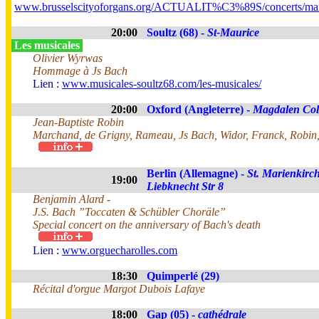
www.brusselscityoforgans.org/ACTUALIT%C3%89S/concerts/mar
20:00
Soultz (68) -
St-Maurice
Les musicales
Olivier Wyrwas
Hommage à Js Bach
Lien :
www.musicales-soultz68.com/les-musicales/
20:00
Oxford (Angleterre) -
Magdalen Col
Jean-Baptiste Robin
Marchand, de Grigny, Rameau, Js Bach, Widor, Franck, Robin,
Berlin (Allemagne) -
St. Marienkirch
19:00
Liebknecht Str 8
Benjamin Alard -
J.S. Bach ”Toccaten & Schübler Choräle”
Special concert on the anniversary of Bach's death
Lien :
www.orguecharolles.com
18:30
Quimperlé (29)
Récital d'orgue Margot Dubois Lafaye
18:00
Gap (05) -
cathédrale