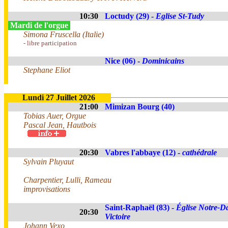
10:30
Loctudy (29) -
Eglise St-Tudy
Mardi de l'orgue
Simona Fruscella (Italie)
- libre participation
Nice (06) -
Dominicains
Stephane Eliot
Lundi 27 Juillet 2026
21:00
Mimizan Bourg (40)
Tobias Auer, Orgue
Pascal Jean, Hautbois
20:30
Vabres l'abbaye (12) -
cathédrale
Sylvain Pluyaut
Charpentier, Lulli, Rameau
improvisations
Saint-Raphaël (83) -
Église Notre-D
20:30
Victoire
Johann Vexo