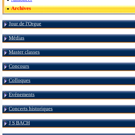
Archives
Jour de l'Orgue
Médias
Master classes
Concours
Colloques
Evénements
Concerts historiques
J S BACH