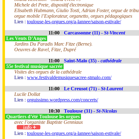
Michele del Prete, dispositif électronique
Elisabeth Hubmann, Giulio Tosti, Adrian Foster, orgue de trib
orgue mobile l’Explorateur, organetto, orgues pédagogiques
Lien :
toulouse-les-orgues.org/a-lannee/saison-estivale/
11:00
Carcassonne (11) -
St-Vincent
Les Vents D'Anges
Jardins Du Paradis Marc Fitze (Berne).
Oeuvres de Ravel, Fitze, Dupré
11:00
Saint-Malo (35) -
cathédrale
55e festival musique sacrée
Visites des orgues de la cathédrale
Lien :
www.festivaldemusiquesacree-stmalo.com/
11:00
Le Creusot (71) -
St-Laurent
Lucile Dollat
Lien :
orguissimo.wordpress.com/concerts/
10:30
Toulouse (31) -
St-Nicolas
Quartiers d’été Toulouse les orgues
avec l’organiste Baptiste Genniaux
Lien :
toulouse-les-orgues.org/a-lannee/saison-estivale/