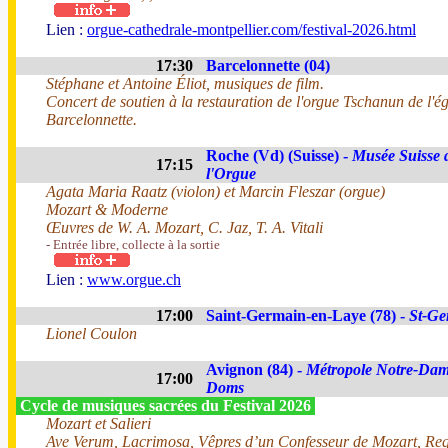
Lien :
orgue-cathedrale-montpellier.com/festival-2026.html
17:30
Barcelonnette (04)
Stéphane et Antoine Éliot, musiques de film.
Concert de soutien à la restauration de l'orgue Tschanun de l'ég
Barcelonnette.
Roche (Vd) (Suisse) -
Musée Suisse 
17:15
l'Orgue
Agata Maria Raatz (violon) et Marcin Fleszar (orgue)
Mozart & Moderne
Œuvres de W. A. Mozart, C. Jaz, T. A. Vitali
- Entrée libre, collecte à la sortie
Lien :
www.orgue.ch
17:00
Saint-Germain-en-Laye (78) -
St-Ge
Lionel Coulon
Avignon (84) -
Métropole Notre-Dam
17:00
Doms
Cycle de musiques sacrées du Festival 2026
Mozart et Salieri
Ave Verum, Lacrimosa, Vêpres d’un Confesseur de Mozart, Re