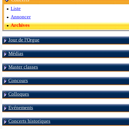
Liste
Annoncer
Archives
Jour de l'Orgue
Médias
Master classes
Concours
Colloques
Evénements
Concerts historiques