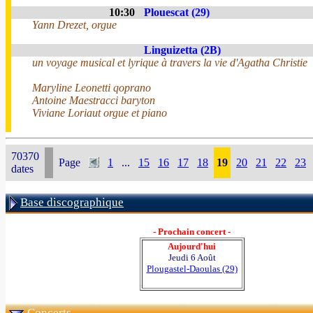
10:30
Plouescat (29)
Yann Drezet, orgue
Linguizetta (2B)
un voyage musical et lyrique à travers la vie d'Agatha Christie
Maryline Leonetti qoprano
Antoine Maestracci baryton
Viviane Loriaut orgue et piano
70370
Page
1
...
15
16
17
18
19
20
21
22
23
dates
Base discographique
- Prochain concert -
Aujourd'hui
Jeudi 6 Août
Plougastel-Daoulas (29)
Concerts