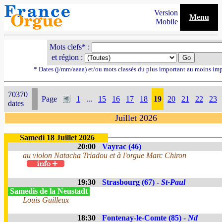
Version
Menu
Mobile
Mots clefs* :
et région :
* Dates (j/mm/aaaa) et/ou mots classés du plus important au moins im
70370
Page
1
...
15
16
17
18
19
20
21
22
23
dates
Juillet 2026
Samedi 18 Juillet 2026
20:00
Vayrac (46)
au violon Natacha Triadou et à l'orgue Marc Chiron
19:30
Strasbourg (67) -
St-Paul
Samedis de la Neustadt
Louis Guilleux
18:30
Fontenay-le-Comte (85) -
Nd