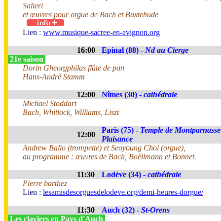
Salieri
et œuvres pour orgue de Bach et Buxtehude
Lien :
www.musique-sacree-en-avignon.org
16:00
Epinal (88) -
Nd au Cierge
21e saison
Dorin Gheorgphilas flûte de pan
Hans-André Stamm
12:00
Nîmes (30) -
cathédrale
Michael Stoddart
Bach, Whitlock, Williams, Liszt
Paris (75) -
Temple de Montparnasse
12:00
Plaisance
Andrew Balio (trompette) et Seoyoung Choi (orgue),
au programme : œuvres de Bach, Boëllmann et Bonnet.
11:30
Lodève (34) -
cathédrale
Pierre barthez
Lien :
lesamisdesorguesdelodeve.org/demi-heures-dorgue/
11:30
Auch (32) -
St-Orens
Les claviers en Pays d'Auch