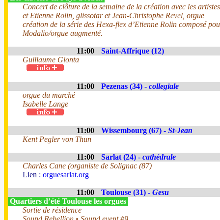
Concert de clôture de la semaine de la création avec les artist
et Etienne Rolin, glissotar et Jean-Christophe Revel, orgue
création de la série des Hexa-flex d’Etienne Rolin composé pou
Modalio/orgue augmenté.
11:00
Saint-Affrique (12)
Guillaume Gionta
11:00
Pezenas (34) -
collegiale
orgue du marché
Isabelle Lange
11:00
Wissembourg (67) -
St-Jean
Kent Pegler von Thun
11:00
Sarlat (24) -
cathédrale
Charles Cane (organiste de Solignac (87)
Lien :
orguesarlat.org
11:00
Toulouse (31) -
Gesu
Quartiers d’été Toulouse les orgues
Sortie de résidence
Sound Rebellion • Sound event #9