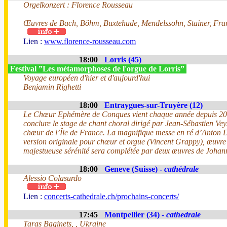
Orgelkonzert : Florence Rousseau
Œuvres de Bach, Böhm, Buxtehude, Mendelssohn, Stainer, Fra
Lien :
www.florence-rousseau.com
18:00
Lorris (45)
Festival ”Les métamorphoses de l'orgue de Lorris”
Voyage européen d'hier et d'aujourd'hui
Benjamin Righetti
18:00
Entraygues-sur-Truyère (12)
Le Chœur Ephémère de Conques vient chaque année depuis 2
conclure le stage de chant choral dirigé par Jean-Sébastien Vey
chœur de l’Île de France. La magnifique messe en ré d’Anton 
version originale pour chœur et orgue (Vincent Grappy), œuvre
majestueuse sérénité sera complétée par deux œuvres de Joha
18:00
Geneve (Suisse) -
cathédrale
Alessio Colasurdo
Lien :
concerts-cathedrale.ch/prochains-concerts/
17:45
Montpellier (34) -
cathedrale
Taras Baginets, , Ukraine