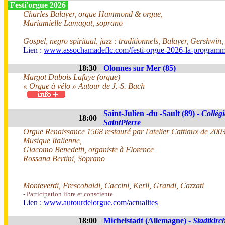
Festi'orgue 2026
Charles Balayer, orgue Hammond & orgue,
Mariamielle Lamagat, soprano
Gospel, negro spiritual, jazz : traditionnels, Balayer, Gershwin
Lien :
www.assochamadeflc.com/festi-orgue-2026-la-programm
18:30
Olonnes sur Mer (85)
Margot Dubois Lafaye (orgue)
« Orgue à vélo » Autour de J.-S. Bach
Saint-Julien -du -Sault (89) -
Collégi
18:00
SaintPierre
Orgue Renaissance 1568 restauré par l'atelier Cattiaux de 200
Musique Italienne,
Giacomo Benedetti, organiste à Florence
Rossana Bertini, Soprano
Monteverdi, Frescobaldi, Caccini, Kerll, Grandi, Cazzati
- Participation libre et consciente
Lien :
www.autourdelorgue.com/actualites
18:00
Michelstadt (Allemagne) -
Stadtkirc