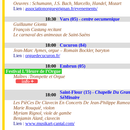
Oeuvres : Schumann, J.S. Bach, Marcello, Handel, Mozart
Lien :
associationorguegrignan.fr/evenements/
18:30
Vars (05) -
centre oecumenique
Guillaume Gionta
François Castang recitant
Le carnaval des animeaux de Saint-Saëns
18:00
Cucuron (84)
Jean-Marc Aymes, orgue – Romain Bockler, baryton
Lien :
orguedecucuron.fr/
18:00
Embrun (05)
Festival L’Heure de l’Orgue
Maîtres :Trompette et Orgue
Saint-Flour (15) -
Chapelle Du Gra
18:00
SéMinaire
Les PièCes De Clavecin En Concerts De Jean-Philippe Ramea
Marie Rouquié, violon
Myriam Rignol, viole de gambe
Benjamin Alard, clavecin
Lien :
www.musikart-cantal.com/