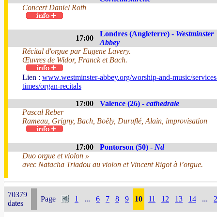
Concert Daniel Roth
Londres (Angleterre) -
Westminster
17:00
Abbey
Récital d'orgue par Eugene Lavery.
Œuvres de Widor, Franck et Bach.
Lien :
www.westminster-abbey.org/worship-and-music/services
times/organ-recitals
17:00
Valence (26) -
cathedrale
Pascal Reber
Rameau, Grigny, Bach, Boëly, Duruflé, Alain, improvisation
17:00
Pontorson (50) -
Nd
Duo orgue et violon »
avec Natacha Triadou au violon et Vincent Rigot à l’orgue.
70379
Page
1
...
6
7
8
9
10
11
12
13
14
...
dates