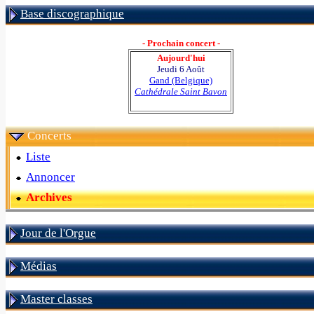
Base discographique
- Prochain concert -
Aujourd'hui
Jeudi 6 Août
Gand (Belgique)
Cathédrale Saint Bavon
Concerts
Liste
Annoncer
Archives
Jour de l'Orgue
Médias
Master classes