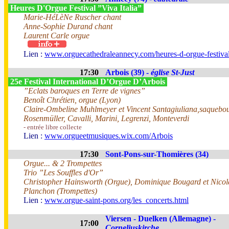
Heures D'Orgue Festival ”Viva Italia”
Marie-HéLèNe Ruscher chant
Anne-Sophie Durand chant
Laurent Carle orgue
Lien :
www.orguecathedraleannecy.com/heures-d-orgue-festiva
17:30
Arbois (39) -
église St-Just
25e Festival International D’Orgue D’Arbois
”Eclats baroques en Terre de vignes”
Benoît Chrétien, orgue (Lyon)
Claire-Ombeline Muhlmeyer et Vincent Santagiuliana,saquebou
Rosenmüller, Cavalli, Marini, Legrenzi, Monteverdi
- entrée libre collecte
Lien :
www.orgueetmusiques.wix.com/Arbois
17:30
Sont-Pons-sur-Thomières (34)
Orgue... & 2 Trompettes
Trio ”Les Souffles d'Or”
Christopher Hainsworth (Orgue), Dominique Bougard et Nicol
Planchon (Trompettes)
Lien :
www.orgue-saint-pons.org/les_concerts.html
Viersen - Duelken (Allemagne) -
17:00
Corneliuskirche