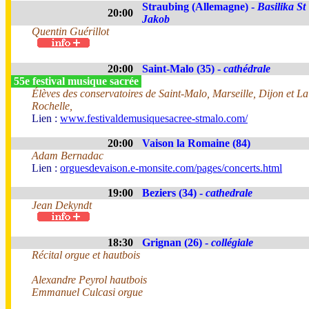
Straubing (Allemagne) -
Basilika St
20:00
Jakob
Quentin Guérillot
20:00
Saint-Malo (35) -
cathédrale
55e festival musique sacrée
Élèves des conservatoires de Saint-Malo, Marseille, Dijon et La
Rochelle,
Lien :
www.festivaldemusiquesacree-stmalo.com/
20:00
Vaison la Romaine (84)
Adam Bernadac
Lien :
orguesdevaison.e-monsite.com/pages/concerts.html
19:00
Beziers (34) -
cathedrale
Jean Dekyndt
18:30
Grignan (26) -
collégiale
Récital orgue et hautbois
Alexandre Peyrol hautbois
Emmanuel Culcasi orgue