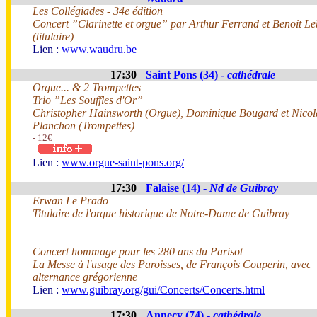
Les Collégiades - 34e édition
Concert ”Clarinette et orgue” par Arthur Ferrand et Benoit L
(titulaire)
Lien :
www.waudru.be
17:30
Saint Pons (34) -
cathédrale
Orgue... & 2 Trompettes
Trio ”Les Souffles d'Or”
Christopher Hainsworth (Orgue), Dominique Bougard et Nicol
Planchon (Trompettes)
- 12€
Lien :
www.orgue-saint-pons.org/
17:30
Falaise (14) -
Nd de Guibray
Erwan Le Prado
Titulaire de l'orgue historique de Notre-Dame de Guibray
Concert hommage pour les 280 ans du Parisot
La Messe à l'usage des Paroisses, de François Couperin, avec
alternance grégorienne
Lien :
www.guibray.org/gui/Concerts/Concerts.html
17:30
Annecy (74) -
cathédrale