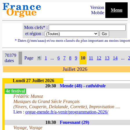
Version
Menu
Mobile
Mots clefs* :
et région :
* Dates (j/mm/aaaa) et/ou mots classés du plus important au moins impor
70379
Page
1
...
6
7
8
9
10
11
12
13
14
...
dates
Juillet 2026
Lundi 27 Juillet 2026
20:30
Mende (48) -
cathédrale
4e festival
Frédéric Munoz
Musiques du Grand Siècle Français
(Nivers, Couperin, Delalande, Corrette), Improvisation ....
Lien :
orgue-mende.fr/a-venir/programmation-2026/
18:30
Fouesnant (29)
Voyage, Voyage