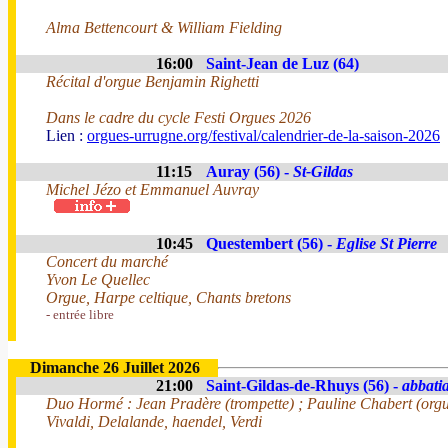
Alma Bettencourt & William Fielding
16:00
Saint-Jean de Luz (64)
Récital d'orgue Benjamin Righetti
Dans le cadre du cycle Festi Orgues 2026
Lien :
orgues-urrugne.org/festival/calendrier-de-la-saison-2026
11:15
Auray (56) -
St-Gildas
Michel Jézo et Emmanuel Auvray
10:45
Questembert (56) -
Eglise St Pierre
Concert du marché
Yvon Le Quellec
Orgue, Harpe celtique, Chants bretons
- entrée libre
Dimanche 26 Juillet 2026
21:00
Saint-Gildas-de-Rhuys (56) -
abbatia
Duo Hormé : Jean Pradère (trompette) ; Pauline Chabert (org
Vivaldi, Delalande, haendel, Verdi