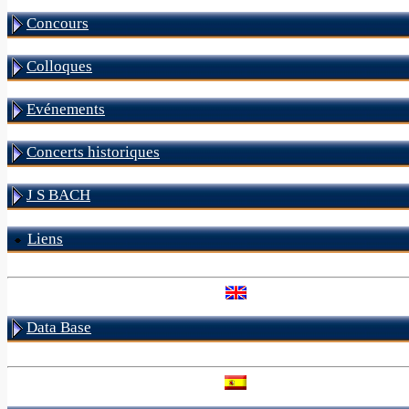
Concours
Colloques
Evénements
Concerts historiques
J S BACH
Liens
Data Base