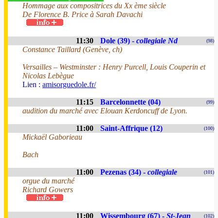
Hommage aux compositrices du Xx ème siècle
De Florence B. Price à Sarah Davachi
11:30
Dole (39) -
collegiale Nd
(98)
Constance Taillard (Genève, ch)
Versailles – Westminster : Henry Purcell, Louis Couperin et
Nicolas Lebègue
Lien :
amisorguedole.fr/
11:15
Barcelonnette (04)
(99)
audition du marché avec Elouan Kerdoncuff de Lyon.
11:00
Saint-Affrique (12)
(100)
Mickaël Gaborieau
Bach
11:00
Pezenas (34) -
collegiale
(101)
orgue du marché
Richard Gowers
11:00
Wissembourg (67) -
St-Jean
(102)