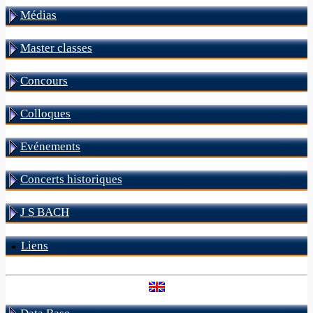
Médias
Master classes
Concours
Colloques
Evénements
Concerts historiques
J S BACH
Liens