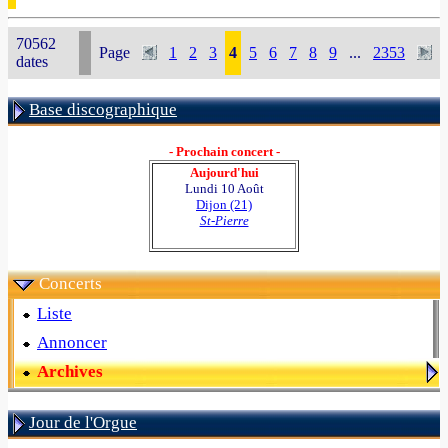
70562
Page
1
2
3
4
5
6
7
8
9
...
2353
dates
Base discographique
- Prochain concert -
Aujourd'hui
Lundi 10 Août
Dijon (21)
St-Pierre
Concerts
Liste
Annoncer
Archives
Jour de l'Orgue