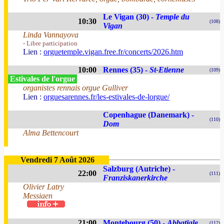
Le Vigan (30) -
Temple du
10:30
(108)
Vigan
Linda Vannayova
- Libre participation
Lien :
orguetemple.vigan.free.fr/concerts/2026.htm
10:00
Rennes (35) -
St-Etienne
(109)
Estivales de l'orgue
organistes rennais orgue Gulliver
Lien :
orguesarennes.fr/les-estivales-de-lorgue/
Copenhague (Danemark) -
(110)
Dom
Alma Bettencourt
Vendredi 7 Août 2026
Salzburg (Autriche) -
22:00
(111)
Franziskanerkirche
Olivier Latry
Messiaen
21:00
Montebourg (50) -
Abbatiale
(112)