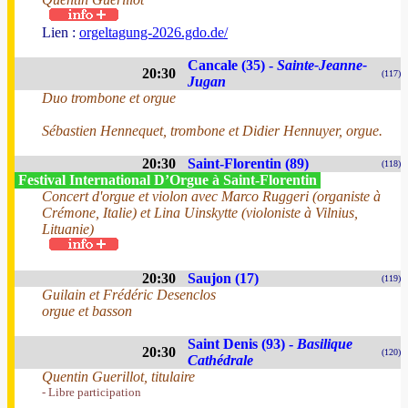
Lien :
orgeltagung-2026.gdo.de/
Cancale (35) -
Sainte-Jeanne-
20:30
(117)
Jugan
Duo trombone et orgue
Sébastien Hennequet, trombone et Didier Hennuyer, orgue.
20:30
Saint-Florentin (89)
(118)
Festival International D’Orgue à Saint-Florentin
Concert d'orgue et violon avec Marco Ruggeri (organiste à
Crémone, Italie) et Lina Uinskytte (violoniste à Vilnius,
Lituanie)
20:30
Saujon (17)
(119)
Guilain et Frédéric Desenclos
orgue et basson
Saint Denis (93) -
Basilique
20:30
(120)
Cathédrale
Quentin Guerillot, titulaire
- Libre participation