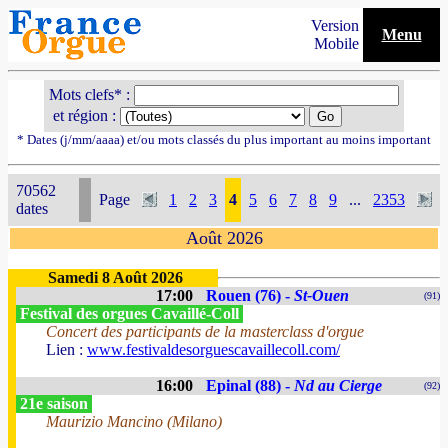
Version
Menu
Mobile
Mots clefs* :
et région :
* Dates (j/mm/aaaa) et/ou mots classés du plus important au moins important
70562
Page
1
2
3
4
5
6
7
8
9
...
2353
dates
Août 2026
Samedi 8 Août 2026
17:00
Rouen (76) -
St-Ouen
(91)
Festival des orgues Cavaillé-Coll
Concert des participants de la masterclass d'orgue
Lien :
www.festivaldesorguescavaillecoll.com/
16:00
Epinal (88) -
Nd au Cierge
(92)
21e saison
Maurizio Mancino (Milano)