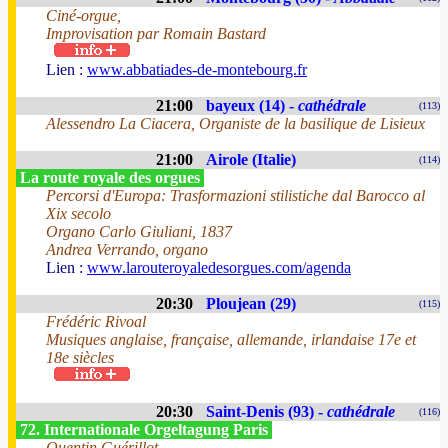
Ciné-orgue,
Improvisation par Romain Bastard
Lien :
www.abbatiades-de-montebourg.fr
21:00
bayeux (14) -
cathédrale
(113)
Alessendro La Ciacera, Organiste de la basilique de Lisieux
21:00
Airole (Italie)
(114)
La route royale des orgues
Percorsi d'Europa: Trasformazioni stilistiche dal Barocco al
Xix secolo
Organo Carlo Giuliani, 1837
Andrea Verrando, organo
Lien :
www.larouteroyaledesorgues.com/agenda
20:30
Ploujean (29)
(115)
Frédéric Rivoal
Musiques anglaise, française, allemande, irlandaise 17e et
18e siècles
20:30
Saint-Denis (93) -
cathédrale
(116)
72. Internationale Orgeltagung Paris
Quentin Guérillot