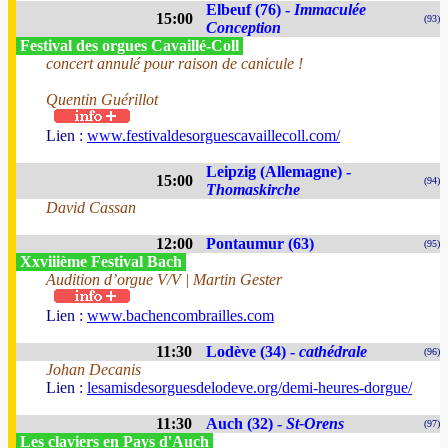
Elbeuf (76) -
Immaculée
15:00
(93)
Conception
Festival des orgues Cavaillé-Coll
concert annulé pour raison de canicule !
Quentin Guérillot
Lien :
www.festivaldesorguescavaillecoll.com/
Leipzig (Allemagne) -
15:00
(94)
Thomaskirche
David Cassan
12:00
Pontaumur (63)
(95)
Xxviiième Festival Bach
Audition d’orgue V/V | Martin Gester
Lien :
www.bachencombrailles.com
11:30
Lodève (34) -
cathédrale
(96)
Johan Decanis
Lien :
lesamisdesorguesdelodeve.org/demi-heures-dorgue/
11:30
Auch (32) -
St-Orens
(97)
Les claviers en Pays d'Auch