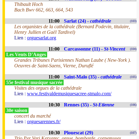
Thibault Hoch
Bach Bwv 662, 663, 664, 543
11:00
Sarlat (24) -
cathédrale
(103)
Les organistes de la cathédrale (Bernard Podevin, titulaire,
Henry Jullien et Gaël Tardivel)
Lien :
orguesarlat.org
11:00
Carcassonne (11) -
St-Vincent
(104)
Les Vents D'Anges
Grandes Tribunes Parisiennes Nathan Laube ( New-York ).
Oeuvres de Saint-Saens, Vierne, Duruflé
11:00
Saint-Malo (35) -
cathédrale
(105)
55e festival musique sacrée
Visites des orgues de la cathédrale
Lien :
www.festivaldemusiquesacree-stmalo.com/
10:30
Rennes (35) -
St-Etienne
(106)
30e saison
concert du marché
Lien :
orguesarennes.fr/
10:30
Plouescat (29)
(107)
Trio Per Vari Kervarec, orgue, bombarde, cornemuses