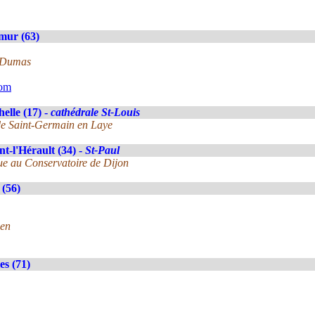
mur (63)
e Dumas
com
elle (17) -
cathédrale St-Louis
 de Saint-Germain en Laye
t-l'Hérault (34) -
St-Paul
gue au Conservatoire de Dijon
(56)
uen
es (71)