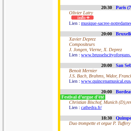
20:30
Paris (7
Olivier Latry
Lien :
musique-sacree-notredamed
20:00
Bruxell
Xavier Deprez
Compositeurs
J. Jongen, Vierne, X. Deprez
Lien :
www.brusselscityoforga
20:00
San Seb
Benoit Mernier
J.S. Bach, Brahms, Widor, Franck
Lien :
www.quincenamusical.eus
20:00
Bordeau
Festival d’orgue d’été
Christian Bischof, Munich (D),re
Lien :
cathedra.fr/
18:30
Quimper
Duo trompette et orgue P. Tuffer