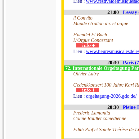
Lien :
www.festivaldemusiquesac
21:00
Lessay 
il Convito
Maude Gratton dir. et orgue
Haendel Et Bach
L’Orgue Concertant
Lien :
www.heuresmusicalesdeless
20:30
Paris (7
72. Internationale Orgeltagung Par
Olivier Latry
Gedenkkonzert 100 Jahre Karl R
Lien :
orgeltagung-2026.gdo.de/
20:30
Pleine-
Frederic Lamantia
Coline Roullet comedienne
Edith Piaf et Sainte Thérèse de L