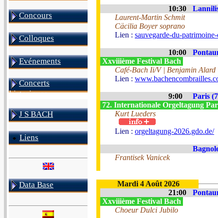
10:30
Lannili
Concours
Laurent-Martin Schmit
Cäcilia Boyer soprano
Lien :
sauvegarde-du-patrimoine-
Colloques
10:00
Pontau
Evénements
Xxviiième Festival Bach
Café-Bach Ii/V | Benjamin Alard
Lien :
www.bachencombrailles.
Concerts
historiques
9:00
Paris (7
72. Internationale Orgeltagung Par
J S BACH
Kurt Lueders
Lien :
orgeltagung-2026.gdo.de/
Liens
Bagnole
Frantisek Vanicek
Mardi 4 Août 2026
Data Base
21:00
Pontau
Xxviiième Festival Bach
Choeur Dulci Jubilo