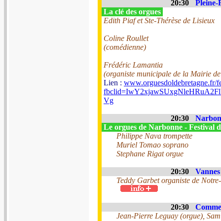
20:30
Pleine-
La clé des orgues
Edith Piaf et Ste-Thérèse de Lisieux
Coline Roullet
(comédienne)
Frédéric Lamantia
(organiste municipale de la Mairie de
Lien :
www.orguesdoldebretagne.fr/fe
fbclid=IwY2xjawSUxgNleHRu
Vg
20:30
Narbonn
Le orgues de Narbonne - Festival d
Philippe Nava trompette
Muriel Tomao soprano
Stephane Rigat orgue
20:30
Vannes 
Teddy Garbet organiste de Notre
20:30
Commeq
Jean-Pierre Leguay (orgue), Samu