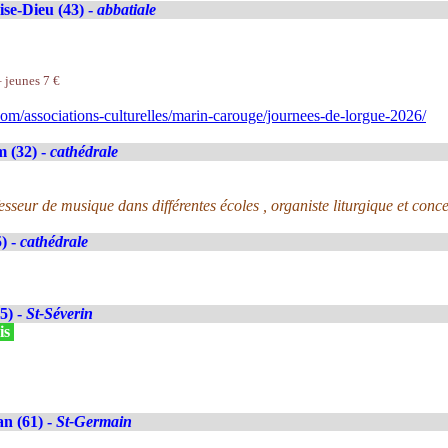
se-Dieu (43) -
abbatiale
– jeunes 7 €
m/associations-culturelles/marin-carouge/journees-de-lorgue-2026/
 (32) -
cathédrale
seur de musique dans différentes écoles , organiste liturgique et concer
) -
cathédrale
5) -
St-Séverin
is
n (61) -
St-Germain