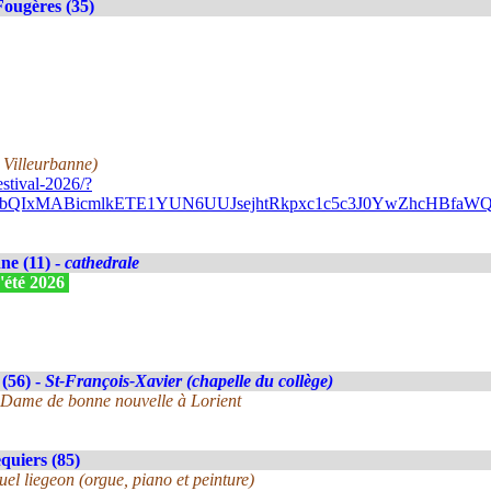
Fougères (35)
 Villeurbanne)
stival-2026/?
A2FlbQIxMABicmlkETE1YUN6UUJsejhtRkpxc1c5c3J0YwZhc
e (11) -
cathedrale
'été 2026
(56) -
St-François-Xavier (chapelle du collège)
-Dame de bonne nouvelle à Lorient
uiers (85)
el liegeon (orgue, piano et peinture)