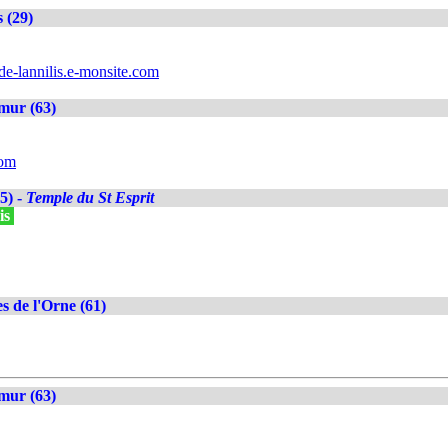
s (29)
de-lannilis.e-monsite.com
mur (63)
com
5) -
Temple du St Esprit
is
s de l'Orne (61)
mur (63)