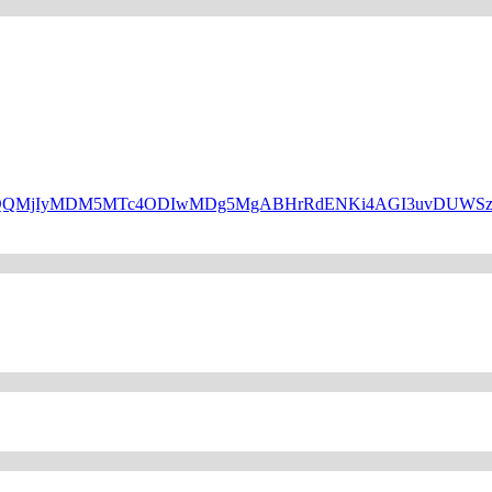
HBfaWQQMjIyMDM5MTc4ODIwMDg5MgABHrRdENKi4AGI3uvDUW