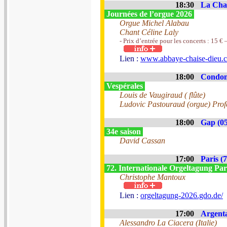
18:30
La Chai
Journées de l’orgue 2026
Orgue Michel Alabau
Chant Céline Laly
- Prix d’entrée pour les concerts : 15 € 
Lien :
www.abbaye-chaise-dieu.co
18:00
Condom
Vespérales
Louis de Vaugiraud ( flûte)
Ludovic Pastouraud (orgue) Profes
18:00
Gap (05
34e saison
David Cassan
17:00
Paris (7
72. Internationale Orgeltagung Par
Christophe Mantoux
Lien :
orgeltagung-2026.gdo.de/
17:00
Argenta
Alessandro La Ciacera (Italie)