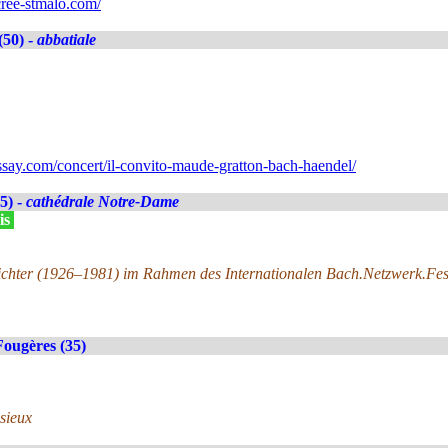
ree-stmalo.com/
(50) -
abbatiale
ay.com/concert/il-convito-maude-gratton-bach-haendel/
5) -
cathédrale Notre-Dame
is
ichter (1926–1981) im Rahmen des Internationalen Bach.Netzwerk.Fe
Fougères (35)
isieux