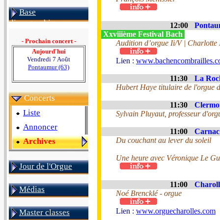
Base
discographique
12:00
Pontau
Xxviiième Festival Bach
- Prochain concert -
Audition d’orgue Ii/V | Charlott
Aujourd'hui
Vendredi 7 Août
Lien :
www.bachencombrailles.
Pontaumur (63)
11:30
La Roch
Hubert Haye titulaire de l'orgue
Concerts
11:30
Clermon
Liste
Sylvain Pluyaut, professeur d'or
Annoncer
11:00
Carnac 
Du couchant au lever du soleil
Archives
Une heure avec Véronique Le G
Jour de l'Orgue
11:00
Charoll
Médias
Noé Brencklé - orgue
Lien :
www.orguecharolles.com
Master classes