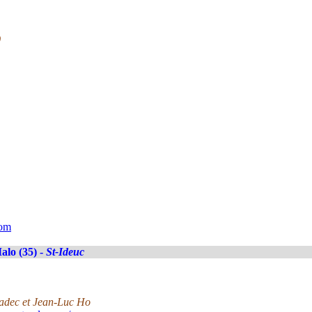
)
com
alo (35) -
St-Ideuc
nadec et Jean-Luc Ho