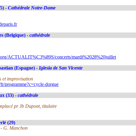
5) -
Cathédrale Notre-Dame
eparis.fr
es (Belgique) -
cathédrale
ns.org/ACTUALIT%C3%89S/concerts/mardi%2028%20juillet
astian (Espagne) -
Iglesia de San Vicente
 et improvisation
/fr/programme?c=cycle-dorgue
x (33) -
cathédrale
mplacé pr Jb Dupont, titulaire
lé (29)
y - G. Manchon