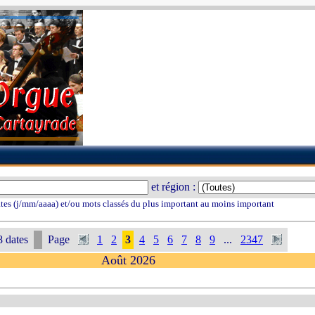
et région :
tes (j/mm/aaaa) et/ou mots classés du plus important au moins important
 dates
Page
1
2
3
4
5
6
7
8
9
...
2347
Août 2026