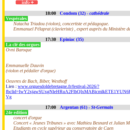
18:00
Condom (32) -
cathédrale
Vespérales
Natacha Triadou (violon), concertiste et pédagogue.
Emmanuel Pélaprat (clavieriste) , expert auprès du Ministère de
17:30
Epiniac (35)
La clé des orgues
Ovni Baroque
Emmanuelle Dauvin
(violon et pédalier d'orgue)
Oeuvres de Bach, Biber, Westhoff
Lien :
www.orguesdoldebretagne.fr/festival-2026/?
fbclid=IwY2xjawSUxgNleHRuA2FlbQIxMABicmlkETE1Y
Vg
17:00
Argentan (61) -
St-Germain
24e edition
concert d'orgue
Concert « Jeunes Tribunes » avec Mathieu Besnard et Julian 
Etudiants en cycle supérieur au conservatoire de Caen