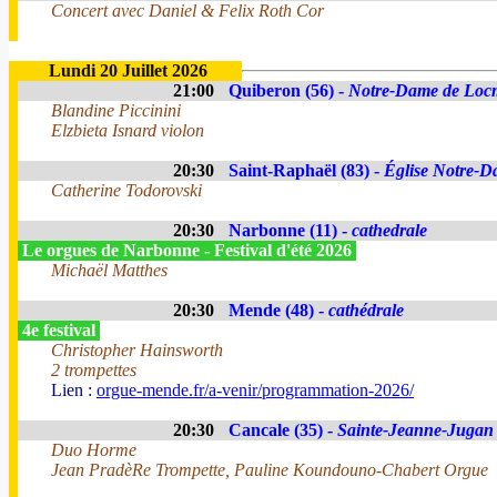
Concert avec Daniel & Felix Roth Cor
Lundi 20 Juillet 2026
21:00
Quiberon (56) -
Notre-Dame de Loc
Blandine Piccinini
Elzbieta Isnard violon
20:30
Saint-Raphaël (83) -
Église Notre-Da
Catherine Todorovski
20:30
Narbonne (11) -
cathedrale
Le orgues de Narbonne - Festival d'été 2026
Michaël Matthes
20:30
Mende (48) -
cathédrale
4e festival
Christopher Hainsworth
2 trompettes
Lien :
orgue-mende.fr/a-venir/programmation-2026/
20:30
Cancale (35) -
Sainte-Jeanne-Jugan
Duo Horme
Jean PradèRe Trompette, Pauline Koundouno-Chabert Orgue