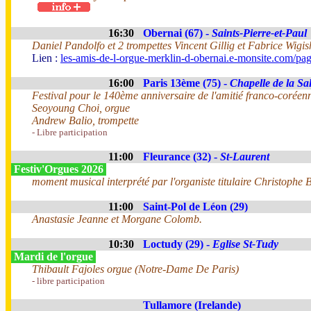
16:30
Obernai (67) -
Saints-Pierre-et-Paul
Daniel Pandolfo et 2 trompettes Vincent Gillig et Fabrice Wigis
Lien :
les-amis-de-l-orgue-merklin-d-obernai.e-monsite.com/pa
16:00
Paris 13ème (75) -
Chapelle de la Sal
Festival pour le 140ème anniversaire de l'amitié franco-coréen
Seoyoung Choi, orgue
Andrew Balio, trompette
- Libre participation
11:00
Fleurance (32) -
St-Laurent
Festiv'Orgues 2026
moment musical interprété par l'organiste titulaire Christophe B
11:00
Saint-Pol de Léon (29)
Anastasie Jeanne et Morgane Colomb.
10:30
Loctudy (29) -
Eglise St-Tudy
Mardi de l'orgue
Thibault Fajoles orgue (Notre-Dame De Paris)
- libre participation
Tullamore (Irelande)