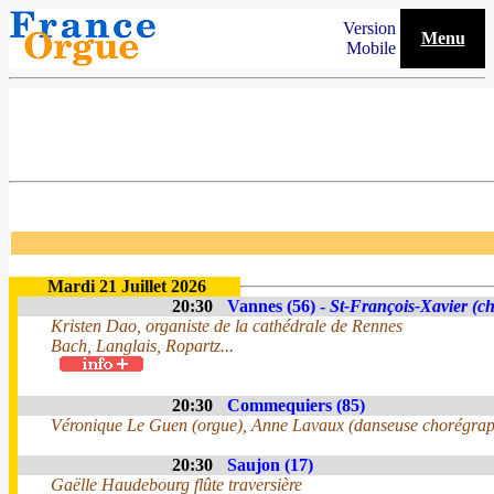
Version
Menu
Mobile
Mardi 21 Juillet 2026
20:30
Vannes (56) -
St-François-Xavier (ch
Kristen Dao, organiste de la cathédrale de Rennes
Bach, Langlais, Ropartz...
20:30
Commequiers (85)
Véronique Le Guen (orgue), Anne Lavaux (danseuse chorégra
20:30
Saujon (17)
Gaëlle Haudebourg flûte traversière