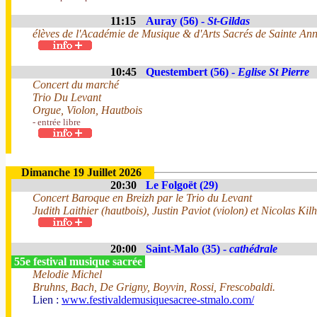
11:15
Auray (56) -
St-Gildas
élèves de l'Académie de Musique & d'Arts Sacrés de Sainte An
10:45
Questembert (56) -
Eglise St Pierre
Concert du marché
Trio Du Levant
Orgue, Violon, Hautbois
- entrée libre
Dimanche 19 Juillet 2026
20:30
Le Folgoët (29)
Concert Baroque en Breizh par le Trio du Levant
Judith Laithier (hautbois), Justin Paviot (violon) et Nicolas Kilh
20:00
Saint-Malo (35) -
cathédrale
55e festival musique sacrée
Melodie Michel
Bruhns, Bach, De Grigny, Boyvin, Rossi, Frescobaldi.
Lien :
www.festivaldemusiquesacree-stmalo.com/