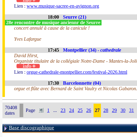
Lien :
www.musique-sacree-en-avignon.org
18:00
Seurre (21)
28e rencontre de musique anciennr de Seurre
concert annulé à cause de la canicule !
Yves Lafargue
17:45
Montpellier (34) -
cathedrale
David Hirst,
Organiste titulaire de la collégiale Notre-Dame - Mantes-la-Joli
Lien :
orgue-cathedrale-montpellier.com/festival-2026.html
17:30
Barcelonnette (04)
orgue et flûte avec Bernard de Saint Vaulry et Nicolas Gabaron
70408
Page
1
...
23
24
25
26
27
28
29
30
31
dates
Base discographique