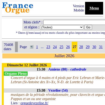
Version
Menu
Mobile
Mots clefs* :
et région :
* Dates (j/mm/aaaa) et/ou mots classés du plus important au moins im
70408
Page
1
...
23
24
25
26
27
28
29
30
31
dates
Juillet 2026
Dimanche 12 Juillet 2026
15:30
Amiens (80) -
cathedrale
Organo Pleno
Concert d’orgue à 4 mains et 4 pieds par Eric Lebrun et Marie
Lebrun (St-Antoine des Xv-Xx, N-D. de Lorette à Paris)
15:30
Vezelise (54)
musiques de la période révolutionnaire, pour clavecin et orgue
Pappas et un ou une organiste
Lien :
orguedevezelise.fr/