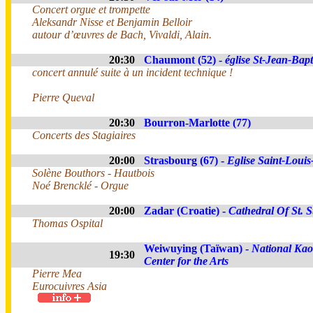
Concert orgue et trompette
Aleksandr Nisse et Benjamin Belloir
autour d’œuvres de Bach, Vivaldi, Alain.
20:30
Chaumont (52) -
église St-Jean-Bapt
concert annulé suite à un incident technique !
Pierre Queval
20:30
Bourron-Marlotte (77)
Concerts des Stagiaires
20:00
Strasbourg (67) -
Eglise Saint-Louis-
Solène Bouthors - Hautbois
Noé Brencklé - Orgue
20:00
Zadar (Croatie) -
Cathedral Of St. S
Thomas Ospital
Weiwuying (Taïwan) -
National Ka
19:30
Center for the Arts
Pierre Mea
Eurocuivres Asia