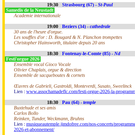
19:30
Strasbourg (67) -
St-Paul
Samedis de la Neustadt
Academie internationale
19:00
Beziers (34) -
cathedrale
30 ans de l'heure d'orgue.
Les souffles d'or : D. Bougard & N. Planchon trompettes
Christopher Hainsworth, titulaire depuis 20 ans
18:30
Fontenay-le-Comte (85) -
Nd
Festi'orgue 2026
Ensemble vocal Gioco Vocale
Olivier Chaplais, orgue & direction
Ensemble de sacqueboutes & cornets
Œuvres de Gabrieli, Gastroldi, Monteverdi, Susato, Sweelinck
Lien :
www.assochamadeflc.com/festi-orgue-2026-la-programm
18:30
Pau (64) -
temple
Buxtehude et ses amis
Carlos Bollo
Reinken, Tunder, Weckmann, Bruhns
Lien :
musiqueautemple.jimdofree.com/nos-concerts/programme
2026-et-abonnement/