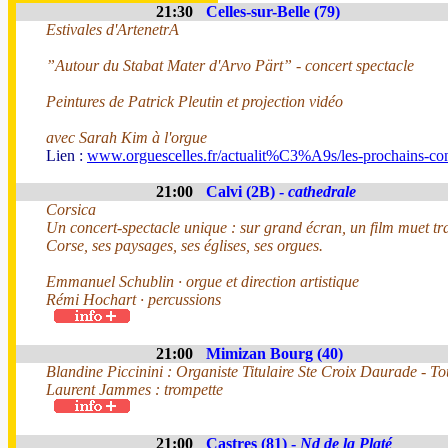
21:30
Celles-sur-Belle (79)
Estivales d'ArtenetrA
”Autour du Stabat Mater d'Arvo Pärt” - concert spectacle
Peintures de Patrick Pleutin et projection vidéo
avec Sarah Kim à l'orgue
Lien :
www.orguescelles.fr/actualit%C3%A9s/les-prochains-con
21:00
Calvi (2B) -
cathedrale
Corsica
Un concert-spectacle unique : sur grand écran, un film muet tr
Corse, ses paysages, ses églises, ses orgues.
Emmanuel Schublin · orgue et direction artistique
Rémi Hochart · percussions
21:00
Mimizan Bourg (40)
Blandine Piccinini : Organiste Titulaire Ste Croix Daurade - T
Laurent Jammes : trompette
21:00
Castres (81) -
Nd de la Platé