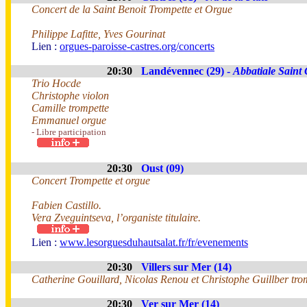
Concert de la Saint Benoit Trompette et Orgue
Philippe Lafitte, Yves Gourinat
Lien :
orgues-paroisse-castres.org/concerts
20:30
Landévennec (29) -
Abbatiale Saint
Trio Hocde
Christophe violon
Camille trompette
Emmanuel orgue
- Libre participation
20:30
Oust (09)
Concert Trompette et orgue
Fabien Castillo.
Vera Zveguintseva, l’organiste titulaire.
Lien :
www.lesorguesduhautsalat.fr/fr/evenements
20:30
Villers sur Mer (14)
Catherine Gouillard, Nicolas Renou et Christophe Guillber tro
20:30
Ver sur Mer (14)