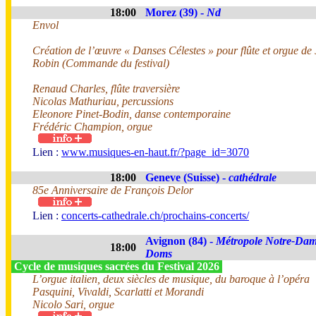
18:00
Morez (39) -
Nd
Envol
Création de l’œuvre « Danses Célestes » pour flûte et orgue de
Robin (Commande du festival)
Renaud Charles, flûte traversière
Nicolas Mathuriau, percussions
Eleonore Pinet-Bodin, danse contemporaine
Frédéric Champion, orgue
Lien :
www.musiques-en-haut.fr/?page_id=3070
18:00
Geneve (Suisse) -
cathédrale
85e Anniversaire de François Delor
Lien :
concerts-cathedrale.ch/prochains-concerts/
Avignon (84) -
Métropole Notre-Dam
18:00
Doms
Cycle de musiques sacrées du Festival 2026
L’orgue italien, deux siècles de musique, du baroque à l’opéra
Pasquini, Vivaldi, Scarlatti et Morandi
Nicolo Sari, orgue