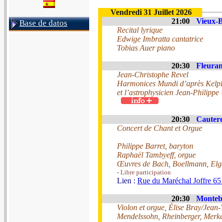
Vendredi 31 Juillet 2026
21:00
Vieux-B
Base de datos
Recital lyrique
Edwige Imbratta cantatrice
Tobias Auer piano
20:30
Fleuran
Jean-Christophe Revel
Harmonices Mundi d’après Kelp
et l’astrophysicien Jean-Philippe
20:30
Cautere
Concert de Chant et Orgue
Philippe Barret, baryton
Raphaël Tambyeff, orgue
Œuvres de Bach, Boellmann, Elga
- Libre participation
Lien :
Rue du Maréchal Joffre 65
20:30
Monteb
Violon et orgue, Élise Bray/Jean
Mendelssohn, Rheinberger, Merk