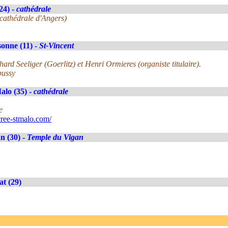
24) -
cathédrale
 cathédrale d'Angers)
onne (11) -
St-Vincent
rd Seeliger (Goerlitz) et Henri Ormieres (organiste titulaire).
bussy
alo (35) -
cathédrale
e
ree-stmalo.com/
n (30) -
Temple du Vigan
at (29)