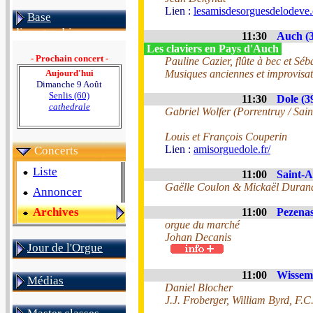
Lien :
lesamisdesorguesdelodeve.
Base
discographique
11:30
Auch (3
Les claviers en Pays d'Auch
- Prochain concert -
Pauline Cazier, flûte à bec et S
Aujourd'hui
Musiques anciennes et improvisat
Dimanche 9 Août
Senlis (60)
11:30
Dole (3
cathedrale
Gabriel Wolfer (Porrentruy / Sai
Louis et François Couperin
Lien :
amisorguedole.fr/
Concerts
Liste
11:00
Saint-A
Gaëlle Coulon & Mickaël Duran
Annoncer
Archives
11:00
Pezenas
orgue du marché
Johan Decanis
Jour de l'Orgue
11:00
Wissem
Médias
Daniel Blocher
J.J. Froberger, William Byrd, F.C