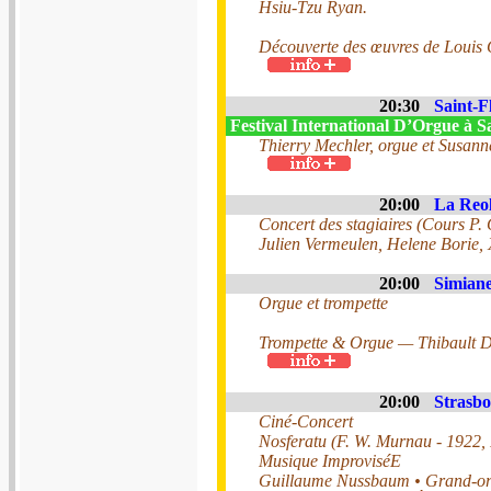
Hsiu-Tzu Ryan.
Découverte des œuvres de Louis C
20:30
Saint-F
Festival International D’Orgue à S
Thierry Mechler, orgue et Susann
20:00
La Reol
Concert des stagiaires (Cours P.
Julien Vermeulen, Helene Borie,
20:00
Simiane
Orgue et trompette
Trompette & Orgue — Thibault D
20:00
Strasbo
Ciné-Concert
Nosferatu (F. W. Murnau - 1922,
Musique ImproviséE
Guillaume Nussbaum • Grand-o