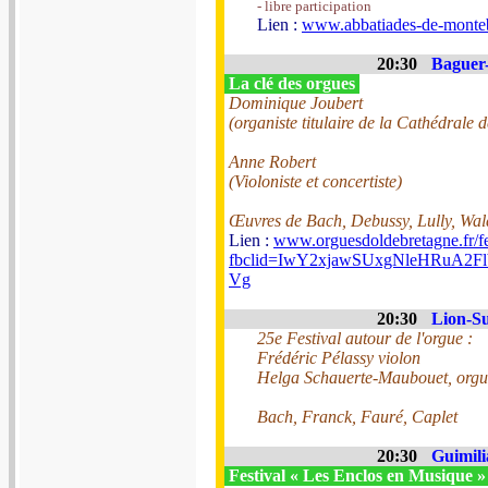
- libre participation
Lien :
www.abbatiades-de-monteb
20:30
Baguer-
La clé des orgues
Dominique Joubert
(organiste titulaire de la Cathédrale 
Anne Robert
(Violoniste et concertiste)
Œuvres de Bach, Debussy, Lully, Wal
Lien :
www.orguesdoldebretagne.fr/fe
fbclid=IwY2xjawSUxgNleHRu
Vg
20:30
Lion-Su
25e Festival autour de l'orgue :
Frédéric Pélassy violon
Helga Schauerte-Maubouet, orgu
Bach, Franck, Fauré, Caplet
20:30
Guimili
Festival « Les Enclos en Musique 