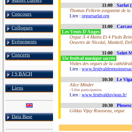
Master classes
11:00
Sarlat (
Thomas Pellerin (organiste de la
Concours
Lien :
orguesarlat.org
11:00
Carcass
Colloques
Les Vents D'Anges
Orgue À 4 Mains Et 4 Pieds Reinha
Evénements
Oeuvres de Nicolaï, Mankell, De
11:00
Saint-M
Concerts
55e festival musique sacrée
historiques
Visites des orgues de la cathédral
Lien :
www.festivaldemusiquesac
J S BACH
10:30
Le Viga
Alice Minder
Liens
- Libre participation
Lien :
www.festivalduvigan.fr/
10:30
Plouesc
Gildas Vijay Rousseau, orgue
Data Base