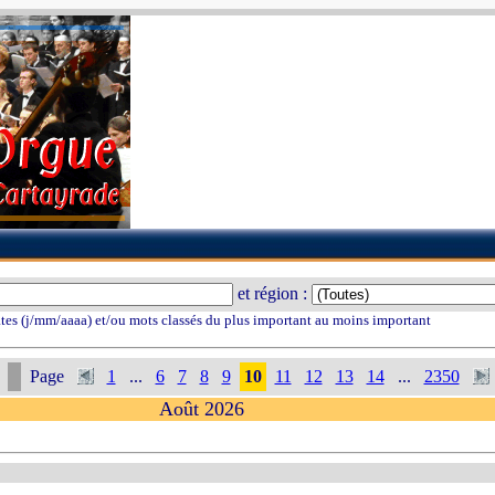
et région :
tes (j/mm/aaaa) et/ou mots classés du plus important au moins important
Page
1
...
6
7
8
9
10
11
12
13
14
...
2350
Août 2026