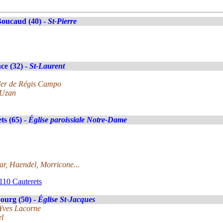
oucaud (40) -
St-Pierre
ce (32) -
St-Laurent
ler de Régis Campo
 Uzan
ts (65) -
Église paroissiale Notre-Dame
r, Haendel, Morricone...
110 Cauterets
ourg (50) -
Église St-Jacques
-Yves Lacorne
el