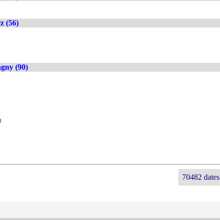
z (56)
gny (90)
n
70482 dates