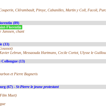
ouperin, Clérambault, Piroye, Cabanilles, Martin y Coll, Facoli, Purc
lorentin (89)
aint-Florentin
e Janssen, chant
e (33)
 Goussot)
 Xavier Lebrun, Messaouda Hartmans, Cecile Cortot, Ulysse le Guillou
 Collongue (13)
arbon et Pierre Bagneris
urg (67) -
St-Pierre le jeune protestant
 Film Muet)
rgue