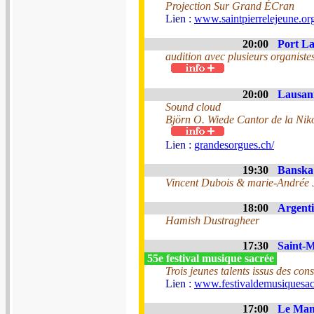
Projection Sur Grand ÉCran
Lien :
www.saintpierrelejeune.org
20:00
Port La
audition avec plusieurs organiste
20:00
Lausann
Sound cloud
Björn O. Wiede Cantor de la Nik
Lien :
grandesorgues.ch/
19:30
Banska 
Vincent Dubois & marie-Andrée 
18:00
Argenti
Hamish Dustragheer
17:30
Saint-M
55e festival musique sacrée
Trois jeunes talents issus des co
Lien :
www.festivaldemusiquesac
17:00
Le Mans