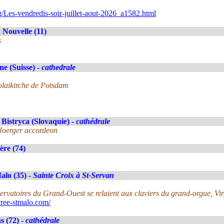
/Les-vendredis-soir-juillet-aout-2026_a1582.html
 Nouvelle (11)
s
e (Suisse) -
cathedrale
olaikirche de Potsdam
Bistryca (Slovaquie) -
cathédrale
Joerger accordeon
ère (74)
alo (35) -
Sainte Croix à St-Servan
nservatoires du Grand-Ouest se relaient aux claviers du grand-orgue, V
ree-stmalo.com/
 (72) -
cathédrale