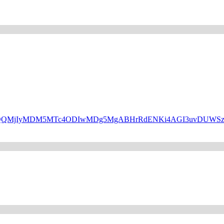
HBfaWQQMjIyMDM5MTc4ODIwMDg5MgABHrRdENKi4AGI3uvDUW