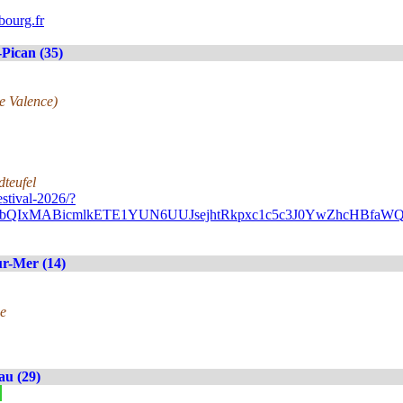
ourg.fr
Pican (35)
de Valence)
dteufel
stival-2026/?
A2FlbQIxMABicmlkETE1YUN6UUJsejhtRkpxc1c5c3J0YwZhc
r-Mer (14)
e
au (29)
»