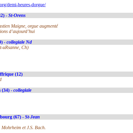
org/demi-heures-dorgue/
2) -
St-Orens
ébastien Maigne, orgue augmenté
ions d’aujourd’hui
9) -
collegiale Nd
nt-uRsanne, Ch)
ffrique (12)
d
 (34) -
collegiale
bourg (67) -
St-Jean
. Mohrheim et J.S. Bach.