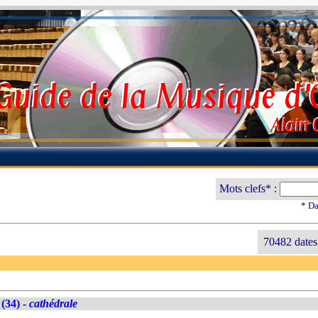
Mots clefs* :
* Da
70482 dates
(34) -
cathédrale