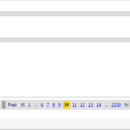
Page
1
...
6
7
8
9
10
11
12
13
14
...
2350