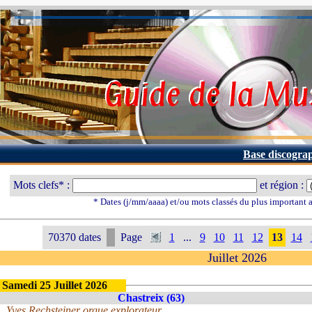
Base discogra
Mots clefs* :
et région :
* Dates (j/mm/aaaa) et/ou mots classés du plus important
70370 dates
Page
1
...
9
10
11
12
13
14
Juillet 2026
Samedi 25 Juillet 2026
Chastreix (63)
Yves Rechsteiner orgue explorateur