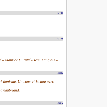
(378)
(379)
é – Maurice Duruflé - Jean Langlais –
n
(380)
ristianisme. Un concert-lecture avec
Chateaubriand.
(381)