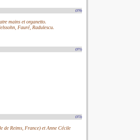
(370)
uatre mains et organetto.
elssohn, Fauré, Radulescu.
(371)
(372)
ale de Reims, France) et Anne Cécile