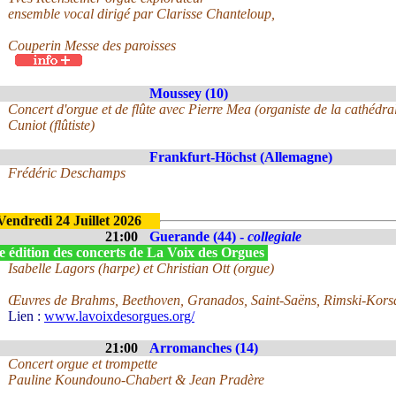
ensemble vocal dirigé par Clarisse Chanteloup,
Couperin Messe des paroisses
Moussey (10)
Concert d'orgue et de flûte avec Pierre Mea (organiste de la cathédr
Cuniot (flûtiste)
Frankfurt-Höchst (Allemagne)
Frédéric Deschamps
Vendredi 24 Juillet 2026
21:00
Guerande (44) -
collegiale
e édition des concerts de La Voix des Orgues
Isabelle Lagors (harpe) et Christian Ott (orgue)
Œuvres de Brahms, Beethoven, Granados, Saint-Saëns, Rimski-Kors
Lien :
www.lavoixdesorgues.org/
21:00
Arromanches (14)
Concert orgue et trompette
Pauline Koundouno-Chabert & Jean Pradère