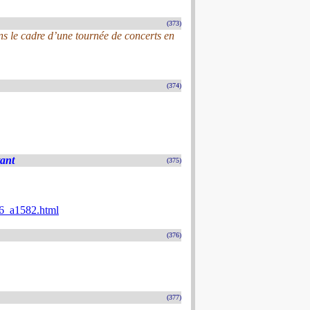
(373)
s le cadre d’une tournée de concerts en
(374)
tant
(375)
026_a1582.html
(376)
(377)