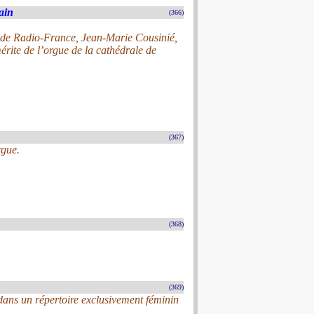
ain
(366)
e de Radio-France, Jean-Marie Cousinié,
érite de l’orgue de la cathédrale de
(367)
rgue.
(368)
(369)
ans un répertoire exclusivement féminin