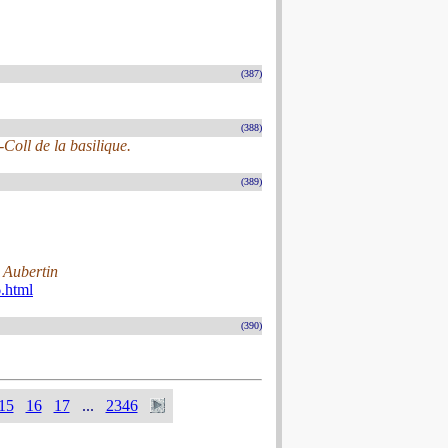
(387)
(388)
Coll de la basilique.
(389)
 Aubertin
.html
(390)
15
16
17
...
2346