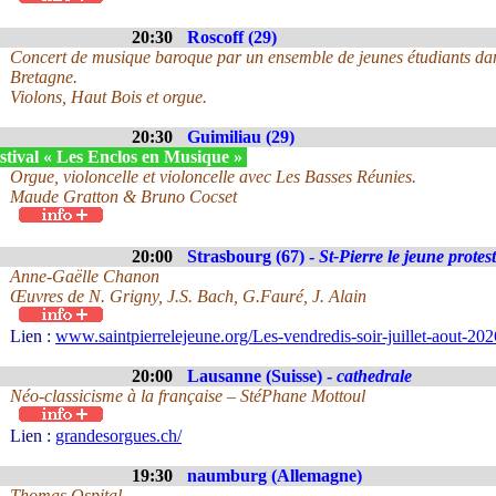
20:30
Roscoff (29)
Concert de musique baroque par un ensemble de jeunes étudiants dan
Bretagne.
Violons, Haut Bois et orgue.
20:30
Guimiliau (29)
stival « Les Enclos en Musique »
Orgue, violoncelle et violoncelle avec Les Basses Réunies.
Maude Gratton & Bruno Cocset
20:00
Strasbourg (67) -
St-Pierre le jeune protes
Anne-Gaëlle Chanon
Œuvres de N. Grigny, J.S. Bach, G.Fauré, J. Alain
Lien :
www.saintpierrelejeune.org/Les-vendredis-soir-juillet-aout-2
20:00
Lausanne (Suisse) -
cathedrale
Néo-classicisme à la française – StéPhane Mottoul
Lien :
grandesorgues.ch/
19:30
naumburg (Allemagne)
Thomas Ospital