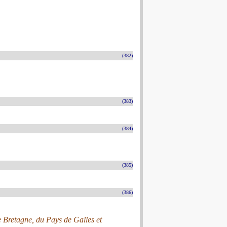
(382)
(383)
(384)
(385)
(386)
e Bretagne, du Pays de Galles et