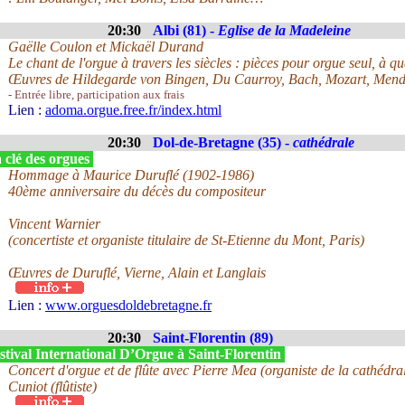
20:30
Albi (81) -
Eglise de la Madeleine
Gaëlle Coulon et Mickaël Durand
Le chant de l'orgue à travers les siècles : pièces pour orgue seul, à q
Œuvres de Hildegarde von Bingen, Du Caurroy, Bach, Mozart, Mend
- Entrée libre, participation aux frais
Lien :
adoma.orgue.free.fr/index.html
20:30
Dol-de-Bretagne (35) -
cathédrale
 clé des orgues
Hommage à Maurice Duruflé (1902-1986)
40ème anniversaire du décès du compositeur
Vincent Warnier
(concertiste et organiste titulaire de St-Etienne du Mont, Paris)
Œuvres de Duruflé, Vierne, Alain et Langlais
Lien :
www.orguesdoldebretagne.fr
20:30
Saint-Florentin (89)
tival International D’Orgue à Saint-Florentin
Concert d'orgue et de flûte avec Pierre Mea (organiste de la cathédr
Cuniot (flûtiste)