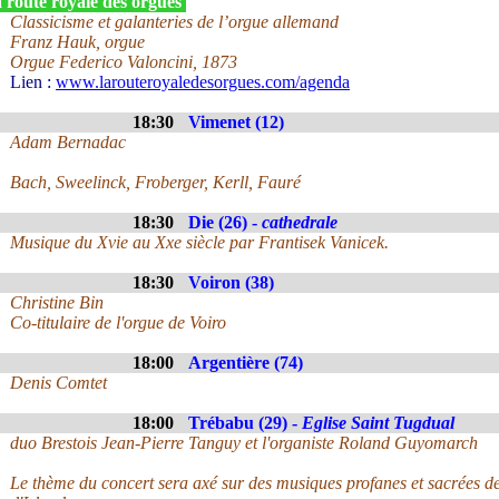
 route royale des orgues
Classicisme et galanteries de l’orgue allemand
Franz Hauk, orgue
Orgue Federico Valoncini, 1873
Lien :
www.larouteroyaledesorgues.com/agenda
18:30
Vimenet (12)
Adam Bernadac
Bach, Sweelinck, Froberger, Kerll, Fauré
18:30
Die (26) -
cathedrale
Musique du Xvie au Xxe siècle par Frantisek Vanicek.
18:30
Voiron (38)
Christine Bin
Co-titulaire de l'orgue de Voiro
18:00
Argentière (74)
Denis Comtet
18:00
Trébabu (29) -
Eglise Saint Tugdual
duo Brestois Jean-Pierre Tanguy et l'organiste Roland Guyomarch
Le thème du concert sera axé sur des musiques profanes et sacrées d