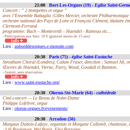
21:00
Bort-Les-Orgues (19) -
Eglise Saint-Germ
Concert : ” 2 trompettes et orgue ”
avec l’Ensemble Battaglia :Gilles Mercier, orchestre Philharmoniqu
orchestre national des Pays de Loire et François Clément, titulaire ém
Clermont-Ferrand
programme: Bach – Monteverdi – Haendel - Rameau etc…
- Participation aux frais: 10 € (gratuité moins de 15 ans)
Lien :
auborddesorgues.e-monsite.com
20:30
Paris (75) -
église Saint-Eustache
Streatham Choral (Londres), Calum Fraser, direction ; Samuel Ali, o
Œuvres de Haendel, Vierne, Parry, Wood, Goodall et Bainton.
- Gratuit, sans réservation.
Lien :
www.saint-eustache.org/
20:30
Oloron-Ste-Marie (64) -
cathédrale
Ciné-concert — Le Bossu de Notre-Dame
Philippe Lefebvre, orgue
Lien :
oloron-orgues.fr/evenements/
20:30
Arradon (56)
Margaux Dubois-Lafaye, organiste et Morgane Collomb, chanteuse, d
: Lili Boulanger, Mel Bonis, Elsa Barraine…