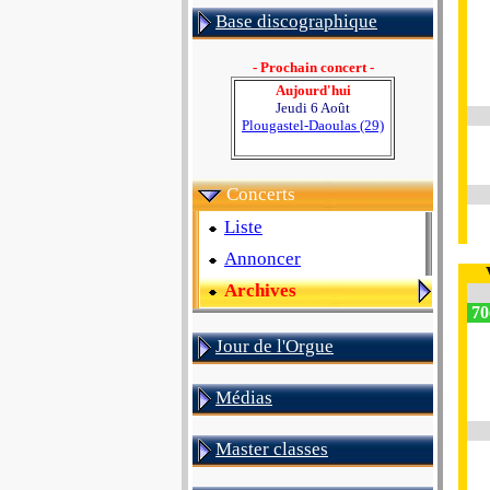
Base discographique
- Prochain concert -
Aujourd'hui
Jeudi 6 Août
Plougastel-Daoulas (29)
Concerts
Liste
Annoncer
Archives
70
Jour de l'Orgue
Médias
Master classes