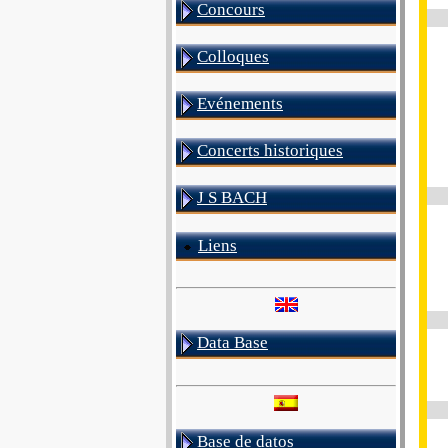
Concours
Colloques
Evénements
Concerts historiques
J S BACH
Liens
Data Base
Base de datos