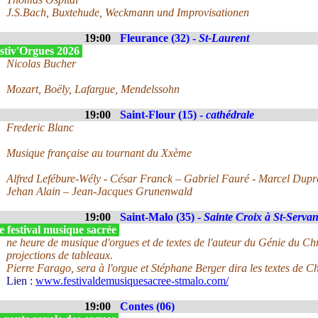
J.S.Bach, Buxtehude, Weckmann und Improvisationen
19:00
Fleurance (32) -
St-Laurent
stiv'Orgues 2026
Nicolas Bucher
Mozart, Boëly, Lafargue, Mendelssohn
19:00
Saint-Flour (15) -
cathédrale
Frederic Blanc
Musique française au tournant du Xxème
Alfred Lefébure-Wély - César Franck – Gabriel Fauré - Marcel Dupr
Jehan Alain – Jean-Jacques Grunenwald
19:00
Saint-Malo (35) -
Sainte Croix à St-Serva
 festival musique sacrée
ne heure de musique d'orgues et de textes de l'auteur du Génie du Ch
projections de tableaux.
Pierre Farago, sera à l'orgue et Stéphane Berger dira les textes de 
Lien :
www.festivaldemusiquesacree-stmalo.com/
19:00
Contes (06)