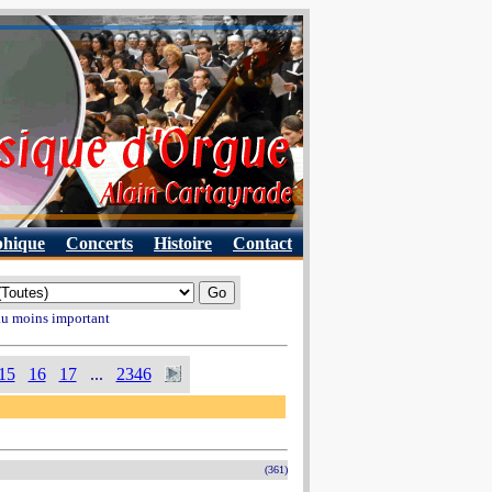
phique
Concerts
Histoire
Contact
 au moins important
15
16
17
...
2346
(361)