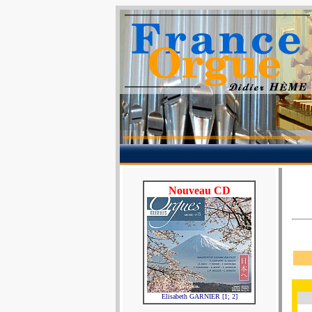
Nouveau CD
Elisabeth GARNIER [1; 2]