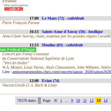
d'Irlande.
- libre participation
17:00
Le Mans (72) -
cathédrale
Pierre François Purson
16:15
Sainte-Anne d'Auray (56) -
basilique
Anne-Claire Auvray, chant, soutenue par les grandes orgues Cavaillé-
12:15
Moulins (03) -
cathédrale
ème Festival d’Orgue
Concert par Fanny Cousseau
du Conservatoire National Supérieur de Lyon
”Vers les étoiles”
W.A. Mozart, Louis Vierne, Aloÿs Claussmann, John Williams, Valéry
Lien :
amisorguesmoulins.chez.com/concerts/saison_2026/saison2026
12:00
Evian (74)
Vincent Greub (J.-S. Bach & Liszt)
70370 dates
Page
1
...
9
10
11
12
13
14