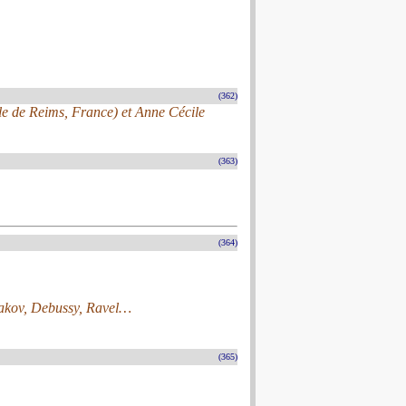
(362)
ale de Reims, France) et Anne Cécile
(363)
(364)
akov, Debussy, Ravel…
(365)