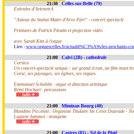
21:30
Celles-sur-Belle (79)
Estivales d'ArtenetrA
”Autour du Stabat Mater d'Arvo Pärt” - concert spectacle
Peintures de Patrick Pleutin et projection vidéo
avec Sarah Kim à l'orgue
Lien :
www.orguescelles.fr/actualit%C3%A9s/les-prochains-con
21:00
Calvi (2B) -
cathedrale
Corsica
Un concert-spectacle unique : sur grand écran, un film muet tr
Corse, ses paysages, ses églises, ses orgues.
Emmanuel Schublin · orgue et direction artistique
Rémi Hochart · percussions
21:00
Mimizan Bourg (40)
Blandine Piccinini : Organiste Titulaire Ste Croix Daurade - T
Laurent Jammes : trompette
21:00
Castres (81) -
Nd de la Platé