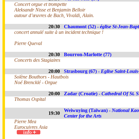
Concert orgue et trompette
Aleksandr Nisse et Benjamin Belloir
autour d’œuvres de Bach, Vivaldi, Alain.
20:30
Chaumont (52) -
église St-Jean-Bapt
concert annulé suite à un incident technique !
Pierre Queval
20:30
Bourron-Marlotte (77)
Concerts des Stagiaires
20:00
Strasbourg (67) -
Eglise Saint-Louis-
Solène Bouthors - Hautbois
Noé Brencklé - Orgue
20:00
Zadar (Croatie) -
Cathedral Of St. S
Thomas Ospital
Weiwuying (Taïwan) -
National Ka
19:30
Center for the Arts
Pierre Mea
Eurocuivres Asia