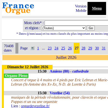
Version
Menu
Mobile
Mots clefs* :
et région :
* Dates (j/mm/aaaa) et/ou mots classés du plus important au moins im
70408
Page
1
...
23
24
25
26
27
28
29
30
31
dates
Juillet 2026
Dimanche 12 Juillet 2026
15:30
Amiens (80) -
cathedrale
Organo Pleno
Concert d’orgue à 4 mains et 4 pieds par Eric Lebrun et Marie
Lebrun (St-Antoine des Xv-Xx, N-D. de Lorette à Paris)
15:30
Vezelise (54)
musiques de la période révolutionnaire, pour clavecin et orgue
Pappas et un ou une organiste
Lien :
orguedevezelise.fr/