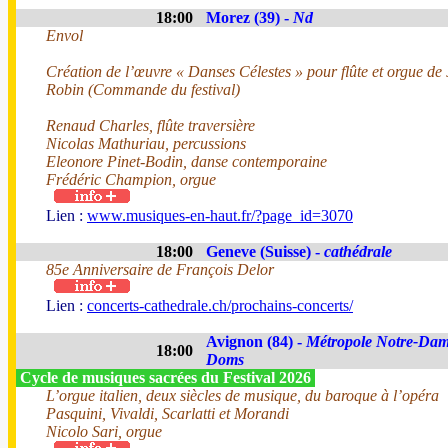
18:00
Morez (39) -
Nd
Envol
Création de l’œuvre « Danses Célestes » pour flûte et orgue de
Robin (Commande du festival)
Renaud Charles, flûte traversière
Nicolas Mathuriau, percussions
Eleonore Pinet-Bodin, danse contemporaine
Frédéric Champion, orgue
Lien :
www.musiques-en-haut.fr/?page_id=3070
18:00
Geneve (Suisse) -
cathédrale
85e Anniversaire de François Delor
Lien :
concerts-cathedrale.ch/prochains-concerts/
Avignon (84) -
Métropole Notre-Dam
18:00
Doms
Cycle de musiques sacrées du Festival 2026
L’orgue italien, deux siècles de musique, du baroque à l’opéra
Pasquini, Vivaldi, Scarlatti et Morandi
Nicolo Sari, orgue