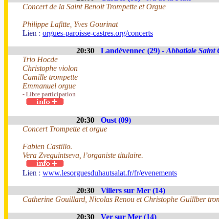
Concert de la Saint Benoit Trompette et Orgue
Philippe Lafitte, Yves Gourinat
Lien :
orgues-paroisse-castres.org/concerts
20:30
Landévennec (29) -
Abbatiale Saint
Trio Hocde
Christophe violon
Camille trompette
Emmanuel orgue
- Libre participation
20:30
Oust (09)
Concert Trompette et orgue
Fabien Castillo.
Vera Zveguintseva, l’organiste titulaire.
Lien :
www.lesorguesduhautsalat.fr/fr/evenements
20:30
Villers sur Mer (14)
Catherine Gouillard, Nicolas Renou et Christophe Guillber tro
20:30
Ver sur Mer (14)