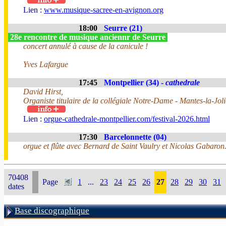
Lien :
www.musique-sacree-en-avignon.org
18:00
Seurre (21)
28e rencontre de musique anciennr de Seurre
concert annulé à cause de la canicule !
Yves Lafargue
17:45
Montpellier (34) -
cathedrale
David Hirst,
Organiste titulaire de la collégiale Notre-Dame - Mantes-la-Joli
Lien :
orgue-cathedrale-montpellier.com/festival-2026.html
17:30
Barcelonnette (04)
orgue et flûte avec Bernard de Saint Vaulry et Nicolas Gabaron
70408
Page
1
...
23
24
25
26
27
28
29
30
31
dates
Base discographique