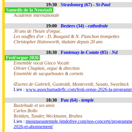
19:30
Strasbourg (67) -
St-Paul
Samedis de la Neustadt
Academie internationale
19:00
Beziers (34) -
cathedrale
30 ans de l'heure d'orgue.
Les souffles d'or : D. Bougard & N. Planchon trompettes
Christopher Hainsworth, titulaire depuis 20 ans
18:30
Fontenay-le-Comte (85) -
Nd
Festi'orgue 2026
Ensemble vocal Gioco Vocale
Olivier Chaplais, orgue & direction
Ensemble de sacqueboutes & cornets
Œuvres de Gabrieli, Gastroldi, Monteverdi, Susato, Sweelinck
Lien :
www.assochamadeflc.com/festi-orgue-2026-la-programm
18:30
Pau (64) -
temple
Buxtehude et ses amis
Carlos Bollo
Reinken, Tunder, Weckmann, Bruhns
Lien :
musiqueautemple.jimdofree.com/nos-concerts/programme
2026-et-abonnement/