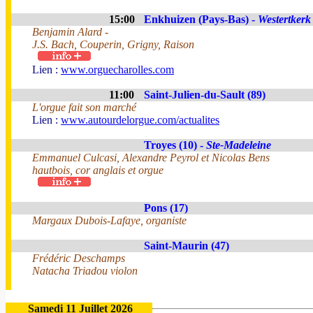
15:00
Enkhuizen (Pays-Bas) -
Westertkerk
Benjamin Alard -
J.S. Bach, Couperin, Grigny, Raison
Lien :
www.orguecharolles.com
11:00
Saint-Julien-du-Sault (89)
L'orgue fait son marché
Lien :
www.autourdelorgue.com/actualites
Troyes (10) -
Ste-Madeleine
Emmanuel Culcasi, Alexandre Peyrol et Nicolas Bens
hautbois, cor anglais et orgue
Pons (17)
Margaux Dubois-Lafaye, organiste
Saint-Maurin (47)
Frédéric Deschamps
Natacha Triadou violon
Samedi 11 Juillet 2026