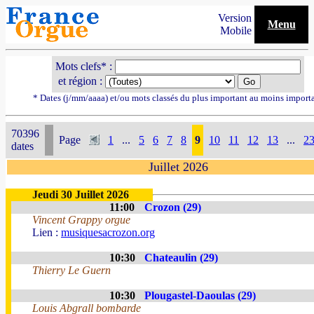
Version
Menu
Mobile
Mots clefs* :
et région :
* Dates (j/mm/aaaa) et/ou mots classés du plus important au moins import
70396
Page
1
...
5
6
7
8
9
10
11
12
13
...
2
dates
Juillet 2026
Jeudi 30 Juillet 2026
11:00
Crozon (29)
Vincent Grappy orgue
Lien :
musiquesacrozon.org
10:30
Chateaulin (29)
Thierry Le Guern
10:30
Plougastel-Daoulas (29)
Louis Abgrall bombarde