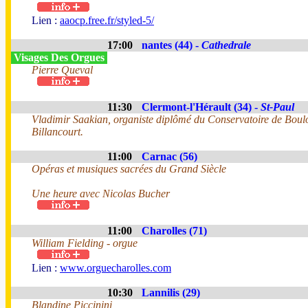
Lien :
aaocp.free.fr/styled-5/
17:00
nantes (44) -
Cathedrale
Visages Des Orgues
Pierre Queval
11:30
Clermont-l'Hérault (34) -
St-Paul
Vladimir Saakian, organiste diplômé du Conservatoire de Boul
Billancourt.
11:00
Carnac (56)
Opéras et musiques sacrées du Grand Siècle
Une heure avec Nicolas Bucher
11:00
Charolles (71)
William Fielding - orgue
Lien :
www.orguecharolles.com
10:30
Lannilis (29)
Blandine Piccinini