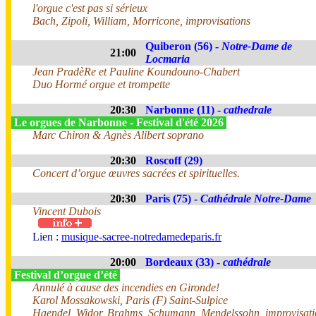
l'orgue c'est pas si sérieux
Bach, Zipoli, William, Morricone, improvisations
Quiberon (56) -
Notre-Dame de
21:00
Locmaria
Jean PradèRe et Pauline Koundouno-Chabert
Duo Hormé orgue et trompette
20:30
Narbonne (11) -
cathedrale
Le orgues de Narbonne - Festival d'été 2026
Marc Chiron & Agnès Alibert soprano
20:30
Roscoff (29)
Concert d’orgue œuvres sacrées et spirituelles.
20:30
Paris (75) -
Cathédrale Notre-Dame
Vincent Dubois
Lien :
musique-sacree-notredamedeparis.fr
20:00
Bordeaux (33) -
cathédrale
Festival d’orgue d’été
Annulé à cause des incendies en Gironde!
Karol Mossakowski, Paris (F) Saint-Sulpice
Haendel, Widor, Brahms, Schumann, Mendelssohn, improvisati