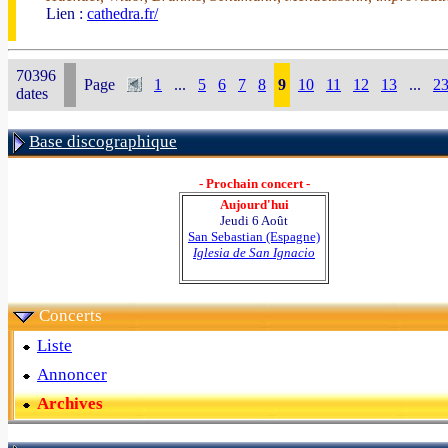
Lien :
cathedra.fr/
70396
Page
1
...
5
6
7
8
9
10
11
12
13
...
2
dates
Base discographique
- Prochain concert -
Aujourd'hui
Jeudi 6 Août
San Sebastian (Espagne)
Iglesia de San Ignacio
Concerts
Liste
Annoncer
Archives