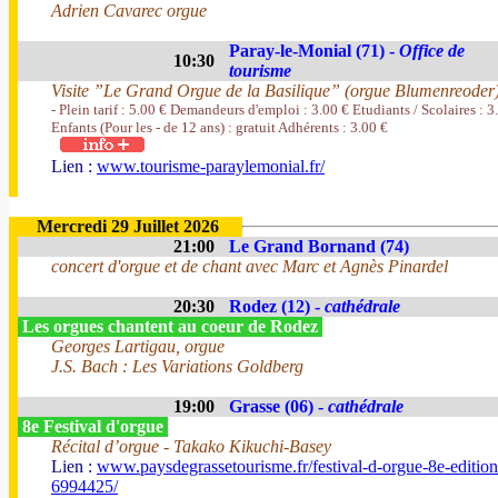
Adrien Cavarec orgue
Paray-le-Monial (71) -
Office de
10:30
tourisme
Visite ”Le Grand Orgue de la Basilique” (orgue Blumenreoder
- Plein tarif : 5.00 € Demandeurs d'emploi : 3.00 € Etudiants / Scolaires : 3
Enfants (Pour les - de 12 ans) : gratuit Adhérents : 3.00 €
Lien :
www.tourisme-paraylemonial.fr/
Mercredi 29 Juillet 2026
21:00
Le Grand Bornand (74)
concert d'orgue et de chant avec Marc et Agnès Pinardel
20:30
Rodez (12) -
cathédrale
Les orgues chantent au coeur de Rodez
Georges Lartigau, orgue
J.S. Bach : Les Variations Goldberg
19:00
Grasse (06) -
cathédrale
8e Festival d'orgue
Récital d’orgue - Takako Kikuchi-Basey
Lien :
www.paysdegrassetourisme.fr/festival-d-orgue-8e-edition
6994425/