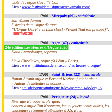
visite de l'orgue Cavaillé-Coll
Lien :
www.festivaldemusiquesacree-stmalo.com/
17:00
Mirepoix (09) -
cathédrale
Jan Willem Jansen
5 siècles de musique d'orgue
”L'Orgue Des Freres Link (1881) Permet Tout (ou presque)”.
17:00
Agen (47) -
cathedrale
24e édition Les Heures d’Orgue 2026
Katia Anapolskaya, soprano
Slava Chevliakov, orgue (St Léon – Paris)
Lien :
www.institutmarcderanse.com/les-heures-d-orgue/
17:00
Saint-Brieuc (22) -
cathedrale
Ronan Airault orgue et Bernard Kerboeuf talabardeur
« Autour de mélodies bretonnes »
Lien :
amisdelorguesaintbrieuc.fr/les-mercredis-de-lorgue/
17:00
Perigueux (24) -
la cité
Itinéraire Baroque en Périgord
concert d'orgue Ton Koopman, lequel jouera, entre autres, les
chaconnes récemment attribuées à J.S. Bach