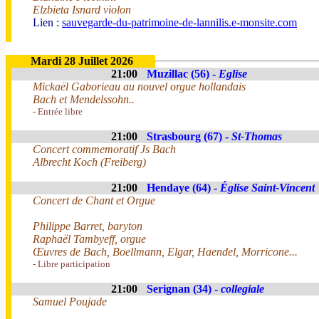
Elzbieta Isnard violon
Lien :
sauvegarde-du-patrimoine-de-lannilis.e-monsite.com
Mardi 28 Juillet 2026
21:00
Muzillac (56) -
Eglise
Mickaël Gaborieau au nouvel orgue hollandais
Bach et Mendelssohn..
- Entrée libre
21:00
Strasbourg (67) -
St-Thomas
Concert commemoratif Js Bach
Albrecht Koch (Freiberg)
21:00
Hendaye (64) -
Église Saint-Vincent
Concert de Chant et Orgue
Philippe Barret, baryton
Raphaël Tambyeff, orgue
Œuvres de Bach, Boellmann, Elgar, Haendel, Morricone...
- Libre participation
21:00
Serignan (34) -
collegiale
Samuel Poujade