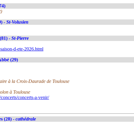
74)
t)
9) -
St-Volusien
(81) -
St-Pierre
e-saison-d-ete-2026.html
Abbé (29)
ulaire à la Croix-Daurade de Toulouse
iolon à Toulouse
concerts/concerts-a-venir/
s (28) -
cathédrale