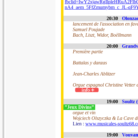
fbclid=IwY2xjawRgIlpleHRuA2
nA4_aem_5FfZmumybm_c_JL-qF9
20:30
Olonzac
lancement de l'association en fave
Samuel Poujade
Bach, Liszt, Widor, Boëllmann
20:00
Grandvi
Première partie
Battalas y danzas
Jean-Charles Ablitzer
Orgue espagnol Christine Vetter 
19:00
Soultz 
”Jeux Divins”
orgue et vin
Wojciech Olszyczka & La Cave d
Lien :
www.musicales-soultz68.co
19:00
Vouvant