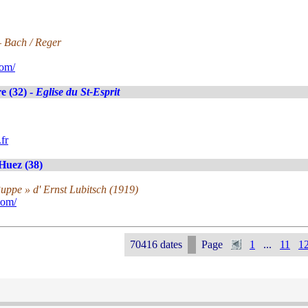
– Bach / Reger
com/
e (32) -
Eglise du St-Esprit
fr
Huez (38)
Puppe » d' Ernst Lubitsch (1919)
com/
70416 dates
Page
1
...
11
1