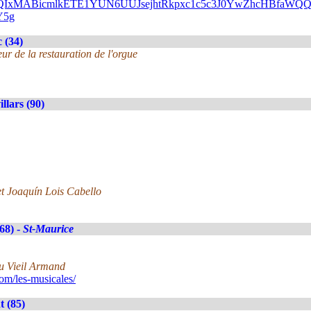
FlbQIxMABicmlkETE1YUN6UUJsejhtRkpxc1c5c3J0YwZhcHBfa
Y5g
 (34)
ur de la restauration de l'orgue
llars (90)
et Joaquín Lois Cabello
(68) -
St-Maurice
u Vieil Armand
m/les-musicales/
 (85)