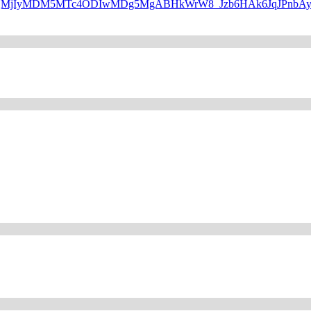
WQQMjIyMDM5MTc4ODIwMDg5MgABHkWrW8_Jzb6HAk6JqJPnbAyP