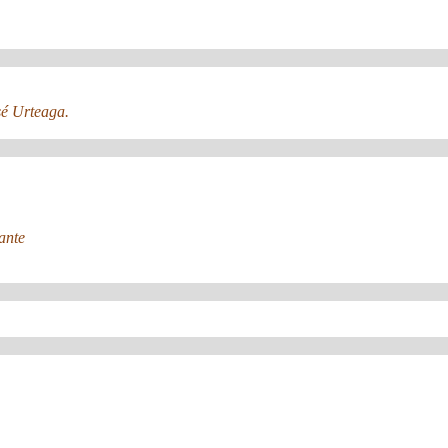
sé Urteaga.
ante