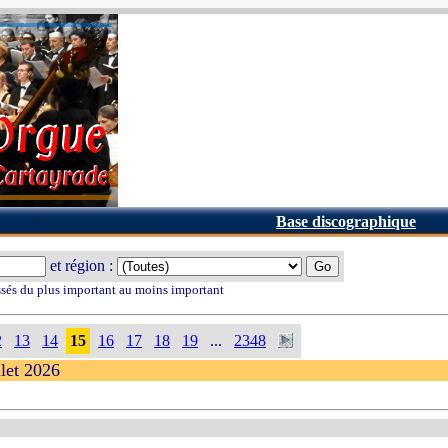
Base discographique
et région :
ssés du plus important au moins important
2
13
14
15
16
17
18
19
...
2348
llet 2026