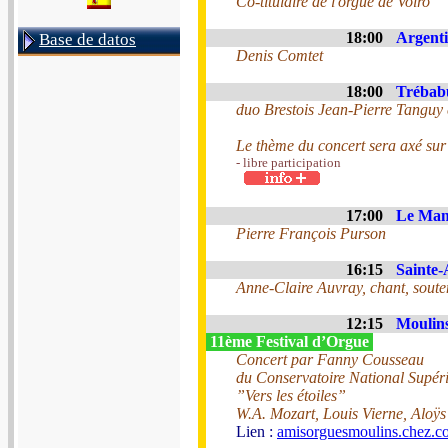
Co-titulaire de l'orgue de Voiro
18:00
Argenti
Base de datos
Denis Comtet
18:00
Trébabu
duo Brestois Jean-Pierre Tanguy
Le thème du concert sera axé sur 
- libre participation
17:00
Le Mans
Pierre François Purson
16:15
Sainte-
Anne-Claire Auvray, chant, souten
12:15
Moulins
11ème Festival d’Orgue
Concert par Fanny Cousseau
du Conservatoire National Supér
”Vers les étoiles”
W.A. Mozart, Louis Vierne, Aloÿ
Lien :
amisorguesmoulins.chez.c