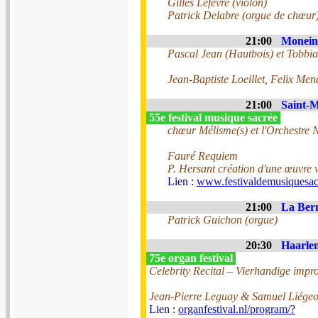
Gilles Lefèvre (violon)
Patrick Delabre (orgue de chœur
21:00
Monein 
Pascal Jean (Hautbois) et Tobbi
Jean-Baptiste Loeillet, Felix Me
21:00
Saint-M
55e festival musique sacrée
chœur Mélisme(s) et l'Orchestre 
Fauré Requiem
P. Hersant création d'une œuvre v
Lien :
www.festivaldemusiquesac
21:00
La Bern
Patrick Guichon (orgue)
20:30
Haarlem
75e organ festival
Celebrity Recital – Vierhandige impro
Jean-Pierre Leguay & Samuel Liége
Lien :
organfestival.nl/program/?