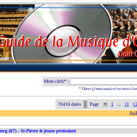
Mots clefs* :
* Dates (j/mm/aaaa) et/ou mots cla
70416 dates
Page
1
...
11
1
Jui
urg (67) -
St-Pierre le jeune protestant