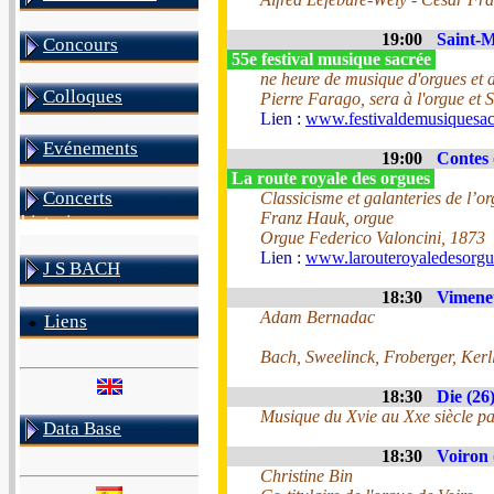
19:00
Saint-M
Concours
55e festival musique sacrée
ne heure de musique d'orgues et d
Colloques
Pierre Farago, sera à l'orgue et 
Lien :
www.festivaldemusiquesac
Evénements
19:00
Contes 
La route royale des orgues
Concerts
Classicisme et galanteries de l’o
Franz Hauk, orgue
historiques
Orgue Federico Valoncini, 1873
Lien :
www.larouteroyaledesorg
J S BACH
18:30
Vimenet
Adam Bernadac
Liens
Bach, Sweelinck, Froberger, Kerl
18:30
Die (26
Musique du Xvie au Xxe siècle pa
Data Base
18:30
Voiron 
Christine Bin