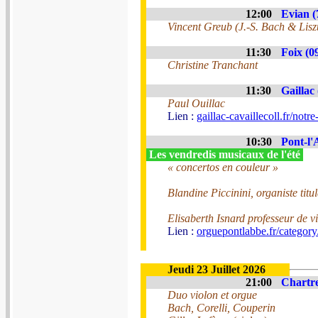
12:00
Evian (
Vincent Greub (J.-S. Bach & Lisz
11:30
Foix (0
Christine Tranchant
11:30
Gaillac 
Paul Ouillac
Lien :
gaillac-cavaillecoll.fr/notr
10:30
Pont-l'
Les vendredis musicaux de l'été
« concertos en couleur »
Blandine Piccinini, organiste tit
Elisaberth Isnard professeur de v
Lien :
orguepontlabbe.fr/category/
Jeudi 23 Juillet 2026
21:00
Chartre
Duo violon et orgue
Bach, Corelli, Couperin