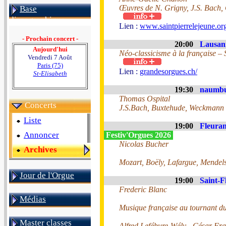
Œuvres de N. Grigny, J.S. Bach, 
Base
discographique
Lien :
www.saintpierrelejeune.org
- Prochain concert -
20:00
Lausann
Aujourd'hui
Néo-classicisme à la française –
Vendredi 7 Août
Paris (75)
Lien :
grandesorgues.ch/
St-Elisabeth
19:30
naumbu
Thomas Ospital
Concerts
J.S.Bach, Buxtehude, Weckmann 
Liste
19:00
Fleuran
Annoncer
Festiv'Orgues 2026
Nicolas Bucher
Archives
Mozart, Boëly, Lafargue, Mendel
Jour de l'Orgue
19:00
Saint-F
Frederic Blanc
Médias
Musique française au tournant 
Master classes
Alfred Lefébure-Wély - César Fr