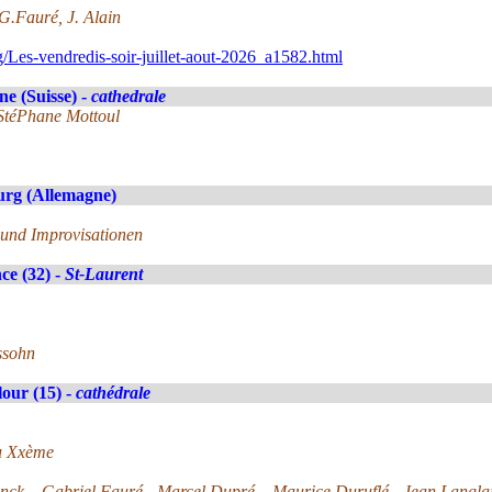
G.Fauré, J. Alain
/Les-vendredis-soir-juillet-aout-2026_a1582.html
e (Suisse) -
cathedrale
 StéPhane Mottoul
rg (Allemagne)
und Improvisationen
ce (32) -
St-Laurent
ssohn
lour (15) -
cathédrale
du Xxème
anck – Gabriel Fauré - Marcel Dupré – Maurice Duruflé - Jean Langl