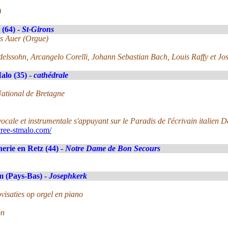
)
(64) -
St-Girons
as Auer (Orgue)
ndelssohn, Arcangelo Corelli, Johann Sebastian Bach, Louis Raffy et Jo
alo (35) -
cathédrale
National de Bretagne
ocale et instrumentale s'appuyant sur le Paradis de l'écrivain italien D
ree-stmalo.com/
erie en Retz (44) -
Notre Dame de Bon Secours
 (Pays-Bas) -
Josephkerk
visaties op orgel en piano
on