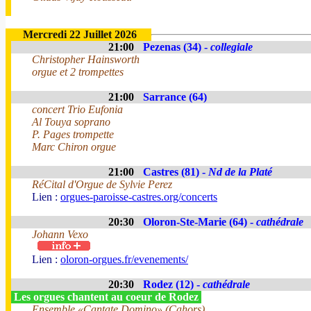
Mercredi 22 Juillet 2026
21:00
Pezenas (34) -
collegiale
Christopher Hainsworth
orgue et 2 trompettes
21:00
Sarrance (64)
concert Trio Eufonia
Al Touya soprano
P. Pages trompette
Marc Chiron orgue
21:00
Castres (81) -
Nd de la Platé
RéCital d'Orgue de Sylvie Perez
Lien :
orgues-paroisse-castres.org/concerts
20:30
Oloron-Ste-Marie (64) -
cathédrale
Johann Vexo
Lien :
oloron-orgues.fr/evenements/
20:30
Rodez (12) -
cathédrale
Les orgues chantent au coeur de Rodez
Ensemble «Cantate Domino» (Cahors)