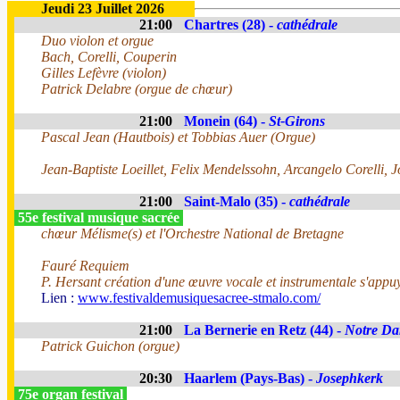
Jeudi 23 Juillet 2026
21:00
Chartres (28) -
cathédrale
Duo violon et orgue
Bach, Corelli, Couperin
Gilles Lefèvre (violon)
Patrick Delabre (orgue de chœur)
21:00
Monein (64) -
St-Girons
Pascal Jean (Hautbois) et Tobbias Auer (Orgue)
Jean-Baptiste Loeillet, Felix Mendelssohn, Arcangelo Corelli, 
21:00
Saint-Malo (35) -
cathédrale
55e festival musique sacrée
chœur Mélisme(s) et l'Orchestre National de Bretagne
Fauré Requiem
P. Hersant création d'une œuvre vocale et instrumentale s'appuy
Lien :
www.festivaldemusiquesacree-stmalo.com/
21:00
La Bernerie en Retz (44) -
Notre Da
Patrick Guichon (orgue)
20:30
Haarlem (Pays-Bas) -
Josephkerk
75e organ festival