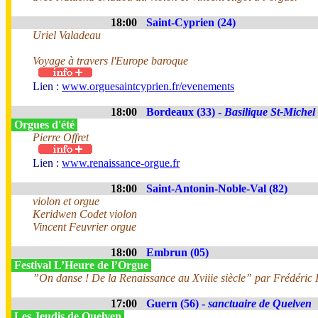
18:00
Saint-Cyprien (24)
Uriel Valadeau
Voyage à travers l'Europe baroque
Lien :
www.orguesaintcyprien.fr/evenements
18:00
Bordeaux (33) -
Basilique St-Michel
Orgues d'été
Pierre Offret
Lien :
www.renaissance-orgue.fr
18:00
Saint-Antonin-Noble-Val (82)
violon et orgue
Keridwen Codet violon
Vincent Feuvrier orgue
18:00
Embrun (05)
Festival L’Heure de l’Orgue
”On danse ! De la Renaissance au Xviiie siècle” par Frédéric I
17:00
Guern (56) -
sanctuaire de Quelven
Les Jeudis de Quelven