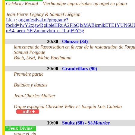
Celebrity Recital – Vierhandige improvisaties op orgel en piano
Jean-Pierre Leguay & Samuel Liégeon
Lien :
organfestival.nl/program/?
fbclid=IwY2xjawRgIlpleHRuA2FlbQIxMABicmlkETE1YUN
nA4_aem_5FfZmumybm_c_JL-qF9Y5g
20:30
Olonzac (34)
lancement de l'association en faveur de la restauration de l'org
Samuel Poujade
Bach, Liszt, Widor, Boëllmann
20:00
Grandvillars (90)
Première partie
Battalas y danzas
Jean-Charles Ablitzer
Orgue espagnol Christine Vetter et Joaquín Lois Cabello
19:00
Soultz (68) -
St-Maurice
”Jeux Divins”
orgue et vin