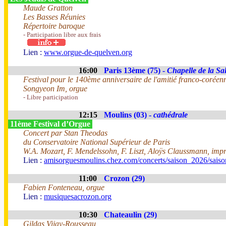
Maude Gratton
Les Basses Réunies
Répertoire baroque
- Participation libre aux frais
Lien :
www.orgue-de-quelven.org
16:00
Paris 13ème (75) -
Chapelle de la Sal
Festival pour le 140ème anniversaire de l'amitié franco-coréen
Songyeon Im, orgue
- Libre participation
12:15
Moulins (03) -
cathédrale
11ème Festival d’Orgue
Concert par Stan Theodas
du Conservatoire National Supérieur de Paris
W.A. Mozart, F. Mendelssohn, F. Liszt, Aloÿs Claussmann, impr
Lien :
amisorguesmoulins.chez.com/concerts/saison_2026/sais
11:00
Crozon (29)
Fabien Fonteneau, orgue
Lien :
musiquesacrozon.org
10:30
Chateaulin (29)
Gildas Vijay-Rousseau