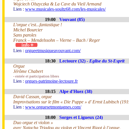
Wojciech Olszyczka & La Cave du Vieil Armand
Lien :
www.musicales-soultz68.com/les-musicales/
19:00
Vouvant (85)
L'orgue c'est...fantastique !
Michel Bourcier
Sans paroles
Franck – Mendelssohn – Vierne – Bach / Reger
Lien :
orgueetmusiqueavouvant.com/
18:30
Lectoure (32) -
Eglise du St-Esprit
Orgue
Jérôme Chabert
- entrée et participation libres
Lien :
orgues-patrimoine-lectoure.fr
18:15
Alpe d'Huez (38)
David Cassan, orgue
Improvisations sur le film « Die Puppe » d' Ernst Lubitsch (191
Lien :
www.orguesetmontagnes.com/
18:00
Sorges et Ligueux (24)
Duo orgue et violon »
avec Natacha Triadou au violon et Vincent Rigot à l’orgue.