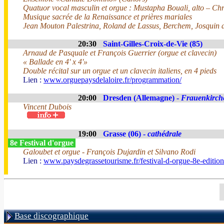
Quatuor vocal masculin et orgue : Mustapha Bouali, alto – Chr
Musique sacrée de la Renaissance et prières mariales
Jean Mouton Palestrina, Roland de Lassus, Berchem, Josquin d
20:30
Saint-Gilles-Croix-de-Vie (85)
Arnaud de Pasquale et François Guerrier (orgue et clavecin)
« Ballade en 4' x 4'»
Double récital sur un orgue et un clavecin italiens, en 4 pieds
Lien :
www.orguepaysdelaloire.fr/programmation/
20:00
Dresden (Allemagne) -
Frauenkirch
Vincent Dubois
19:00
Grasse (06) -
cathédrale
8e Festival d'orgue
Galoubet et orgue - François Dujardin et Silvano Rodi
Lien :
www.paysdegrassetourisme.fr/festival-d-orgue-8e-editio
Base discographique