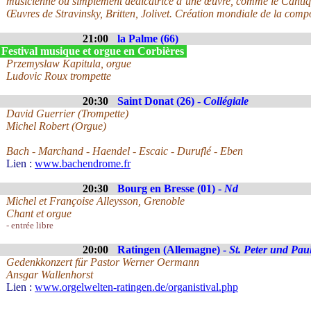
musicienne ou simplement dédicatrice d’une œuvre, comme le Cantiq
Œuvres de Stravinsky, Britten, Jolivet. Création mondiale de la comp
21:00
la Palme (66)
 Festival musique et orgue en Corbières
Przemyslaw Kapitula, orgue
Ludovic Roux trompette
20:30
Saint Donat (26) -
Collégiale
David Guerrier (Trompette)
Michel Robert (Orgue)
Bach - Marchand - Haendel - Escaic - Duruflé - Eben
Lien :
www.bachendrome.fr
20:30
Bourg en Bresse (01) -
Nd
Michel et Françoise Alleysson, Grenoble
Chant et orgue
- entrée libre
20:00
Ratingen (Allemagne) -
St. Peter und Pau
Gedenkkonzert für Pastor Werner Oermann
Ansgar Wallenhorst
Lien :
www.orgelwelten-ratingen.de/organistival.php