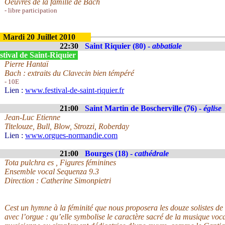
Oeuvres de la famille de Bach
- libre participation
Mardi 20 Juillet 2010
22:30
Saint Riquier (80) -
abbatiale
stival de Saint-Riquier
Pierre Hantaï
Bach : extraits du Clavecin bien témpéré
- 10E
Lien :
www.festival-de-saint-riquier.fr
21:00
Saint Martin de Boscherville (76) -
église
Jean-Luc Etienne
Titelouze, Bull, Blow, Strozzi, Roberday
Lien :
www.orgues-normandie.com
21:00
Bourges (18) -
cathédrale
Tota pulchra es , Figures féminines
Ensemble vocal Sequenza 9.3
Direction : Catherine Simonpietri
Cest un hymne à la féminité que nous proposera les douze solistes de
avec l’orgue : qu’elle symbolise le caractère sacré de la musique vocal