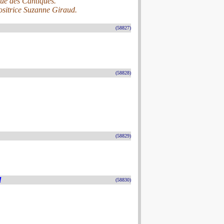
ue des Cantiques.
ositrice Suzanne Giraud.
(58827)
(58828)
(58829)
l
(58830)