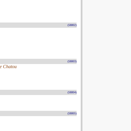
(58802)
(58803)
De Chatou
(58804)
(58805)