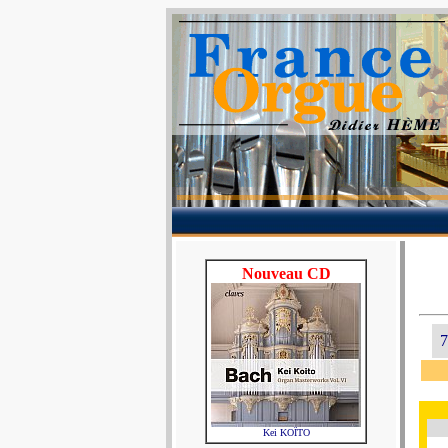
Nouveau CD
7
Kei KOÏTO