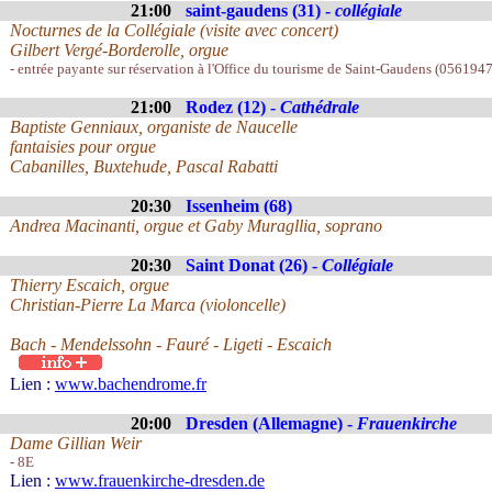
21:00
saint-gaudens (31) -
collégiale
Nocturnes de la Collégiale (visite avec concert)
Gilbert Vergé-Borderolle, orgue
- entrée payante sur réservation à l'Office du tourisme de Saint-Gaudens (0561947
21:00
Rodez (12) -
Cathédrale
Baptiste Genniaux, organiste de Naucelle
fantaisies pour orgue
Cabanilles, Buxtehude, Pascal Rabatti
20:30
Issenheim (68)
Andrea Macinanti, orgue et Gaby Muragllia, soprano
20:30
Saint Donat (26) -
Collégiale
Thierry Escaich, orgue
Christian-Pierre La Marca (violoncelle)
Bach - Mendelssohn - Fauré - Ligeti - Escaich
Lien :
www.bachendrome.fr
20:00
Dresden (Allemagne) -
Frauenkirche
Dame Gillian Weir
- 8E
Lien :
www.frauenkirche-dresden.de