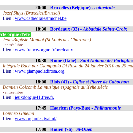
20:00
Bruxelles (Belgique) -
cathédrale
Jozef Sluys (Bruxelles/Brussel)
Lien :
www.cathedralestmichel.be
18:30
Bordeaux (33) -
Abbatiale Sainte-Croix
cle orgue d'été
Jean-Baptiste Monnot (St Louis des Chartrons)
- entrée libre
Lien :
www.france-orgue.fr/bordeaux
18:30
Rome (Italie) -
Sant Antonio dei Portoghes
Intégrale Bach par Giampaolo Di Rosa du 24 janvier 2010 au 20 ma
Lien :
www.giampaoladirosa.org
18:00
Blois (41) -
Eglise st Pierre de Cabochon
Damien Colcomb La musique espagnole au Xviie siècle
- entrée libre
Lien :
jeuxdorgue41.free.fr.
17:45
Haarlem (Pays-Bas) -
Philharmonie
Lorenzo Ghielmi
Lien :
www.organfestival.nl/
17:00
Rouen (76) -
St-Ouen