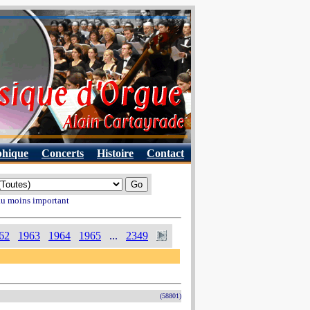
phique
Concerts
Histoire
Contact
 au moins important
62
1963
1964
1965
...
2349
(58801)