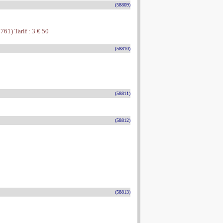
(58809)
761) Tarif : 3 € 50
(58810)
(58811)
(58812)
(58813)