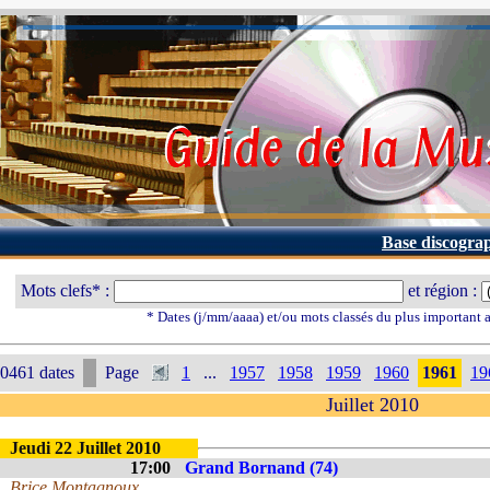
Base discogra
Mots clefs* :
et région :
* Dates (j/mm/aaaa) et/ou mots classés du plus important
0461 dates
Page
1
...
1957
1958
1959
1960
1961
19
Juillet 2010
Jeudi 22 Juillet 2010
17:00
Grand Bornand (74)
Brice Montagnoux