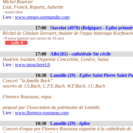
Michel Bourcier
Liszt, Franck, Ropartz, Aubertin
- entrée libre
Lien :
www.orgues-normandie.com
17:00
Stavelot (4970) (Belgique) -
Eglise primair
Récital de Ghislain Zeevaert, titulaire de l'orgue historique Korfmach
- 8 euros (gratuit aux moins de 18 ans)
17:00
Albi (81) -
cathédrale Ste cécile
Hadrien Jourdan, Organiste Concertiste, Genève, Suisse
Lien :
www.moucherel.fr
10:30
Lannilis (29) -
Eglise Saint Pierre Saint P
Concert ”la famille Bach”
oeuvres de J.S.Bach, C.P.E.Bach, W.F.Bach, J.C.Bach
Florence Rousseau, orgue
proposé par l'Association du patrimoine de Lannilis
Lien :
www.florence-rousseau.com
10:30
Lannilis (29) -
église
Concert d'orgue par Florence Rousseau organiste à la cathédrale de