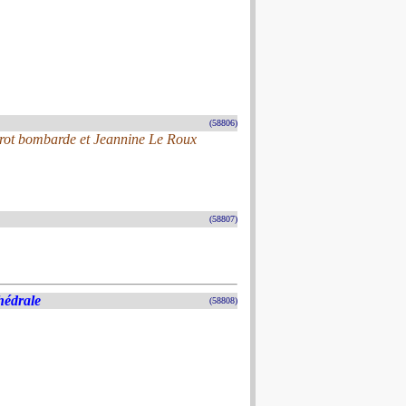
(58806)
érot bombarde et Jeannine Le Roux
(58807)
hédrale
(58808)