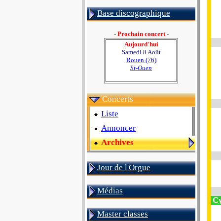
Base discographique
- Prochain concert -
Aujourd'hui
Samedi 8 Août
Rouen (76)
St-Ouen
Concerts
Liste
Annoncer
Archives
Jour de l'Orgue
Médias
Cy
Master classes