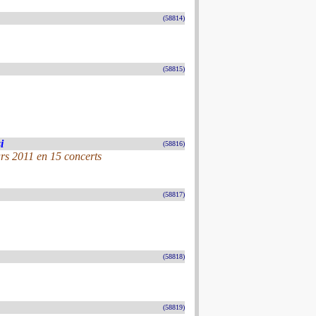
(58814)
(58815)
i
(58816)
rs 2011 en 15 concerts
(58817)
(58818)
(58819)