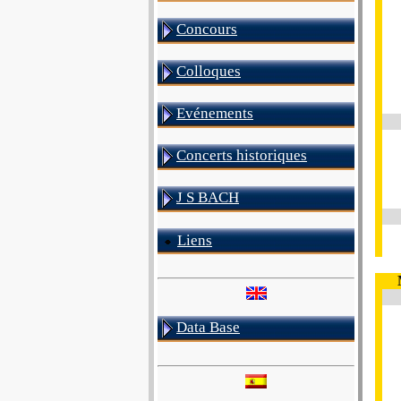
Concours
Colloques
Evénements
Concerts historiques
J S BACH
Liens
Data Base