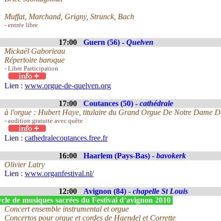
Muffat, Marchand, Grigny, Strunck, Bach
- entrée libre
17:00
Guern (56) -
Quelven
Mickaël Gaborieau
Répertoire baroque
- Libre Participation
Lien :
www.orgue-de-quelven.org
17:00
Coutances (50) -
cathédrale
à l'orgue : Hubert Haye, titulaire du Grand Orgue De Notre Dame 
- audition gratuite avec quête
Lien :
cathedralecoutances.free.fr
16:00
Haarlem (Pays-Bas) -
bavokerk
Olivier Latry
Lien :
www.organfestival.nl/
12:00
Avignon (84) -
chapelle St Louis
cle de musiques sacrées du Festival d’avignon 2010
Concert ensemble instrumental et orgue
Concertos pour orgue et cordes de Haendel et Corrette