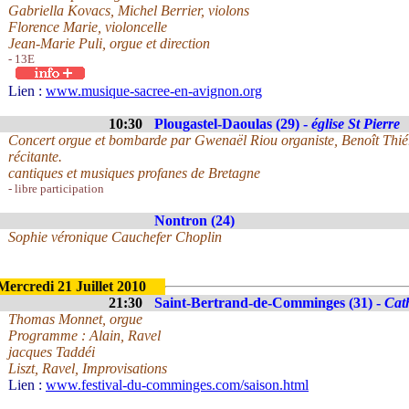
Gabriella Kovacs, Michel Berrier, violons
Florence Marie, violoncelle
Jean-Marie Puli, orgue et direction
- 13E
Lien :
www.musique-sacree-en-avignon.org
10:30
Plougastel-Daoulas (29) -
église St Pierre
Concert orgue et bombarde par Gwenaël Riou organiste, Benoît Thi
récitante.
cantiques et musiques profanes de Bretagne
- libre participation
Nontron (24)
Sophie véronique Cauchefer Choplin
Mercredi 21 Juillet 2010
21:30
Saint-Bertrand-de-Comminges (31) -
Cat
Thomas Monnet, orgue
Programme : Alain, Ravel
jacques Taddéi
Liszt, Ravel, Improvisations
Lien :
www.festival-du-comminges.com/saison.html