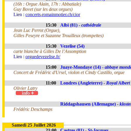
(16h : Orgue Alain, 17h : Abbatiale)
Guy Bovet (sur les deux orgues)
Lien :
concerts-romainmotier.ch/cior
15:30
Albi (81) -
cathédrale
Jean Luc Perrot (Orgue),
Gilles Peseyre et Suzanne Trouilleux (trompettes)
15:30
Vezelise (54)
carte blanche à Gilles De l’Assomption
Lien :
orguedevezelise.fr/
15:00
Juaye-Mondaye (14) -
abbaye mond
Concert de Frédéric d'Ursel, violon et Cindy Castillo, orgue
11:00
Londres (Angleterre) -
Royal Albert
Olivier Latry
Riddagshausen (Allemagne) -
kloste
Frédéric Deschamps
Samedi 25 Juillet 2026
21:00
Castres (81) -
St-Jacques