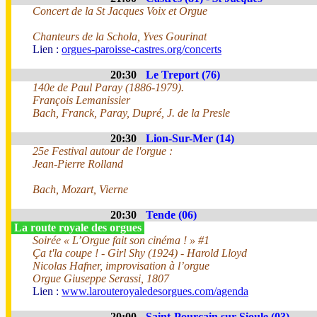
Concert de la St Jacques Voix et Orgue
Chanteurs de la Schola, Yves Gourinat
Lien :
orgues-paroisse-castres.org/concerts
20:30
Le Treport (76)
140e de Paul Paray (1886-1979).
François Lemanissier
Bach, Franck, Paray, Dupré, J. de la Presle
20:30
Lion-Sur-Mer (14)
25e Festival autour de l'orgue :
Jean-Pierre Rolland
Bach, Mozart, Vierne
20:30
Tende (06)
La route royale des orgues
Soirée « L’Orgue fait son cinéma ! » #1
Ça t'la coupe ! - Girl Shy (1924) - Harold Lloyd
Nicolas Hafner, improvisation à l’orgue
Orgue Giuseppe Serassi, 1807
Lien :
www.larouteroyaledesorgues.com/agenda
20:00
Saint-Pourçain sur Sioule (03)