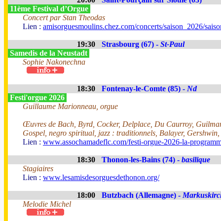
11ème Festival d’Orgue
Concert par Stan Theodas
Lien :
amisorguesmoulins.chez.com/concerts/saison_2026/sais
19:30
Strasbourg (67) -
St-Paul
Samedis de la Neustadt
Sophie Nakonechna
18:30
Fontenay-le-Comte (85) -
Nd
Festi'orgue 2026
Guillaume Marionneau, orgue
Œuvres de Bach, Byrd, Cocker, Delplace, Du Caurroy, Guilman
Gospel, negro spiritual, jazz : traditionnels, Balayer, Gershwin
Lien :
www.assochamadeflc.com/festi-orgue-2026-la-programm
18:30
Thonon-les-Bains (74) -
basilique
Stagiaires
Lien :
www.lesamisdesorguesdethonon.org/
18:00
Butzbach (Allemagne) -
Markuskirc
Melodie Michel