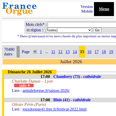
Version
Menu
Mobile
Mots clefs* :
et région :
* Dates (j/mm/aaaa) et/ou mots classés du plus important au moins imp
70480
Page
1
...
11
12
13
14
15
16
17
18
19
dates
Juillet 2026
Dimanche 26 Juillet 2026
17:00
Chambery (73) -
cathédrale
Charlotte Dumas – Lyon
Lien :
amisdelorgue.fr/saison-2026/
17:00
Blois (41) -
cathédrale
Olivier Périn (Paris)
Lien :
jeuxdorgue41.free.fr/festival-2022.html