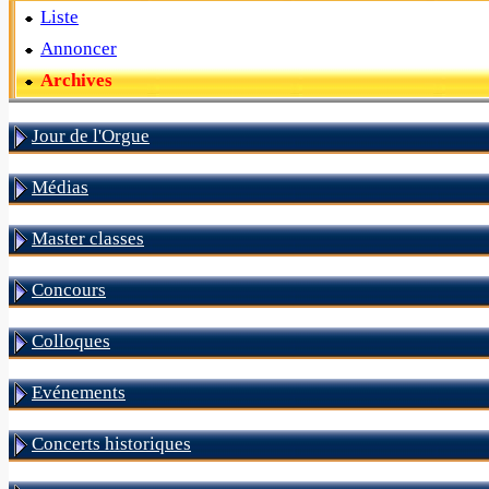
Liste
Annoncer
Archives
Jour de l'Orgue
Médias
Master classes
Concours
Colloques
Evénements
Concerts historiques