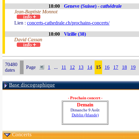
18:00
Geneve (Suisse) -
cathédrale
Jean-Baptiste Monnot
Lien :
concerts-cathedrale.ch/prochains-concerts/
18:00
Vizille (38)
David Cassan
70480
Page
1
...
11
12
13
14
15
16
17
18
19
dates
Base discographique
- Prochain concert -
Demain
Dimanche 9 Août
Dublin (Irlande)
Concerts