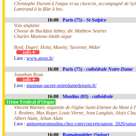
Christophe Durant à l'orgue et au clavecin, accompagné de Syl
Lamirand à la flûte à bec.
16:00
Paris (75) -
St-Sulpice
Voix anglaise
Choeur de Buckfast Abbey, dir. Matthew Searles
Charles Maxtone-Smith orgue
Byrd, Dupré, Holst, Mawby, Taverner, Widor
Lien :
www.aross.fr/
16:00
Paris (75) -
cathédrale Notre-Dame
Jonathan Ryan
Lien :
musique-sacree-notredamedeparis.fr/
16:00
Moulins (03) -
cathédrale
11ème Festival d’Orgue
Vincent Warnier, organiste de l'église Saint-Etienne du Mont à 
J. Brahms, Max Reger, Louis Vierne, Jean Langlais, Aloÿs Cl
Albert Alain, Jehan Alain
Lien :
amisorguesmoulins.chez.com/concerts/saison_2026/sais
16:00
Romainmôtier (Suisse)