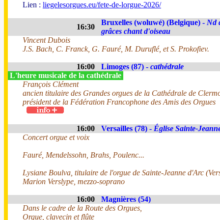
Lien :
liegelesorgues.eu/fete-de-lorgue-2026/
Bruxelles (woluwé) (Belgique) -
Nd 
16:30
grâces chant d'oiseau
Vincent Dubois
J.S. Bach, C. Franck, G. Fauré, M. Duruflé, et S. Prokofiev.
16:00
Limoges (87) -
cathédrale
L'heure musicale de la cathédrale
François Clément
ancien titulaire des Grandes orgues de la Cathédrale de Clerm
président de la Fédération Francophone des Amis des Orgues
16:00
Versailles (78) -
Église Sainte-Jeann
Concert orgue et voix
Fauré, Mendelssohn, Brahs, Poulenc...
Lysiane Boulva, titulaire de l'orgue de Sainte-Jeanne d'Arc (Vers
Marion Verslype, mezzo-soprano
16:00
Magnières (54)
Dans le cadre de la Route des Orgues,
Orgue, clavecin et flûte