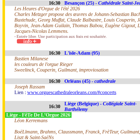
16:30
Besançon (25) -
Cathédrale Saint-Je
Les Heures d'Orgue de l'été 2026
Charles Metzger propose des œuvres de Johann-Sebastian Bach
Buxtehude, Georg Muffat, Claude Balbastre, Louis Couperin, 
Boyvin, Jean-Adam Guilain, Thomas Babou, Eugène Gigout, Lo
Jacques-Nicolas Lemmens.
- Entrée libre. Une participation aux frais est souhaitée.
16:30
L'isle-Adam (95)
Bastien Milanese
les couleurs de l'orgue Rieger
Sweelinck, Couperin, Guilmant, improviosation
16:30
Orléans (45) -
cathedrale
Joseph Rassam
Lien :
www.orguescathedraleorleans.com/#concerts
Liège (Belgique) -
Collégiale Saint-
16:30
Barthélemy
Liège - FêTe De L’Orgue 2026
Léon Kerremans
BoëLlmann, Brahms, Claussmann, Franck, FrèTeur, Guilmant
Liszt & Saint-SaëNs