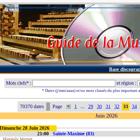
Base discogra
Mots clefs* :
et région :
* Dates (j/mm/aaaa) et/ou mots classés du plus important
70370 dates
Page
1
...
29
30
31
32
33
34
Juin 2026
Dimanche 28 Juin 2026
21:00
Sainte-Maxime (83)
Hermès Vernet