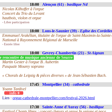
18:00
Alençon (61) -
basilique Nd
Nicolas Kilhoffer à l'orgue
Concert du Trio du Levant
hautbois, violon et orgue
- Libre participation
18:00
Lons-le-Saunier (39) -
Eglise des Cordelie
Emmanuel Arakélian, titulaire de l'orgue de Saint-Maximin-la-Sainte
National à Rayonnement Régional de Marseille
- Entrée libre
18:00
Gevrey-Chambertin (21) -
St-Aignan
e rencontre de musique anciennr de Seurre
Martin Gester à l'orgue B. Aubertin
Pasquale Mourey soprano
« Chorals de Leipzig & pièces diverses » de Jean-Sébastien Bach.
17:45
Montpellier (34) -
cathedrale
Yoann Tardivel
Lien :
orgue-cathedrale-montpellier.com/festival-2026.html
17:30
Sainte-Anne d'Auray (56) -
basilique
Festival Chants libres : concert chœurs et orgue In unione et pace