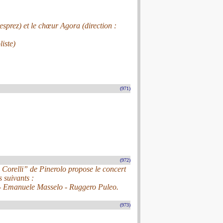
sprez) et le chœur Agora (direction :
liste)
(971)
(972)
o Corelli” de Pinerolo propose le concert
 suivants :
e - Emanuele Masselo - Ruggero Puleo.
(973)