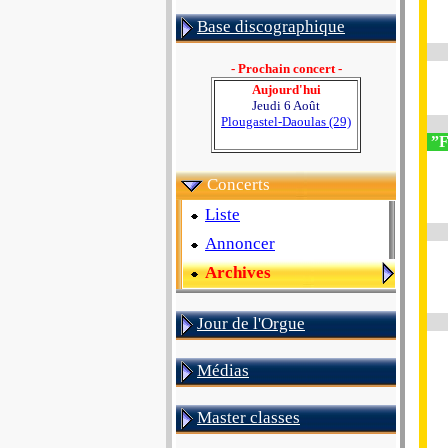
Base discographique
- Prochain concert -
Aujourd'hui
Jeudi 6 Août
Plougastel-Daoulas (29)
”F
Concerts
Liste
Annoncer
Archives
Jour de l'Orgue
Médias
Master classes