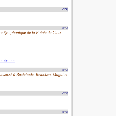
(974)
(975)
re Symphonique de la Pointe de Caux
-abbatiale
(976)
nsacré à Buxtehude, Reincken, Muffat et
(977)
(978)