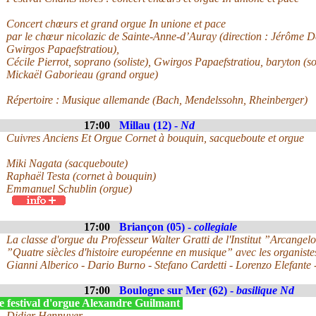
Concert chœurs et grand orgue In unione et pace
par le chœur nicolazic de Sainte-Anne-d’Auray (direction : Jérôme De
Gwirgos Papaefstratiou),
Cécile Pierrot, soprano (soliste), Gwirgos Papaefstratiou, baryton (so
Mickaël Gaborieau (grand orgue)
Répertoire : Musique allemande (Bach, Mendelssohn, Rheinberger)
17:00
Millau (12) -
Nd
Cuivres Anciens Et Orgue Cornet à bouquin, sacqueboute et orgue
Miki Nagata (sacqueboute)
Raphaël Testa (cornet à bouquin)
Emmanuel Schublin (orgue)
17:00
Briançon (05) -
collegiale
La classe d'orgue du Professeur Walter Gratti de l'Institut ”Arcangel
”Quatre siècles d'histoire européenne en musique” avec les organistes
Gianni Alberico - Dario Burno - Stefano Cardetti - Lorenzo Elefant
17:00
Boulogne sur Mer (62) -
basilique Nd
e festival d'orgue Alexandre Guilmant
Didier Hennuyer