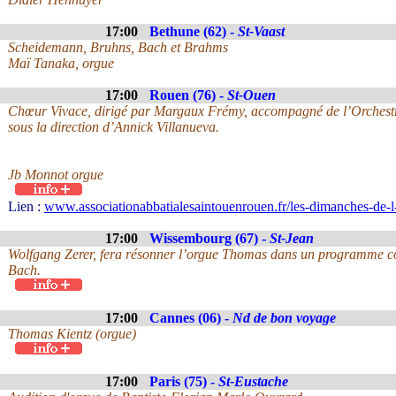
17:00
Bethune (62) -
St-Vaast
Scheidemann, Bruhns, Bach et Brahms
Maï Tanaka, orgue
17:00
Rouen (76) -
St-Ouen
Chœur Vivace, dirigé par Margaux Frémy, accompagné de l’Orchest
sous la direction d’Annick Villanueva.
Jb Monnot orgue
Lien :
www.associationabbatialesaintouenrouen.fr/les-dimanches-de-l
17:00
Wissembourg (67) -
St-Jean
Wolfgang Zerer, fera résonner l’orgue Thomas dans un programme co
Bach.
17:00
Cannes (06) -
Nd de bon voyage
Thomas Kientz (orgue)
17:00
Paris (75) -
St-Eustache