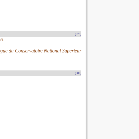
(979)
26.
’Orgue du Conservatoire National Supérieur
(980)