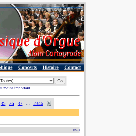
phique
Concerts
Histoire
Contact
 au moins important
35
36
37
...
2346
(961)