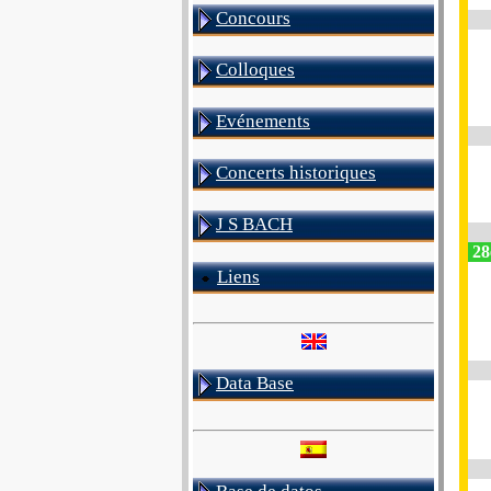
Concours
Colloques
Evénements
Concerts historiques
J S BACH
28
Liens
Data Base