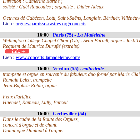
Direction : Cathérine Barthé ;
solisté : Gaél Raucoulés ; organiste : Didier Adeux.
Oeuvres dé Cabézon, Lotti, Saint-Saëns, Langlais, Bérthiér, Villénéu
Lien :
orgues-paroisse-castres.org/concerts
16:00
Paris (75) -
La Madeleine
Wellington College Chapel Choir (Gb) - Sean Farrell, orgue - Jack 
Requiem de Maurice Duruflé (extraits)
Lien :
www.concerts-lamadeleine.com/
16:00
Verdun (55) -
cathedrale
trompette et orgue en souvenir du fabuleux duo formé par Marie-Cla
Romain Leleu, trompette
Jean-Baptiste Robin, orgue
Feux d'artifice
Haendel, Rameau, Lully, Purcell
16:00
Gerbéviller (54)
Dans le cadre de la Route des Orgues,
concert d'orgue et de chant.
Dominique Dantand à l'orgue.