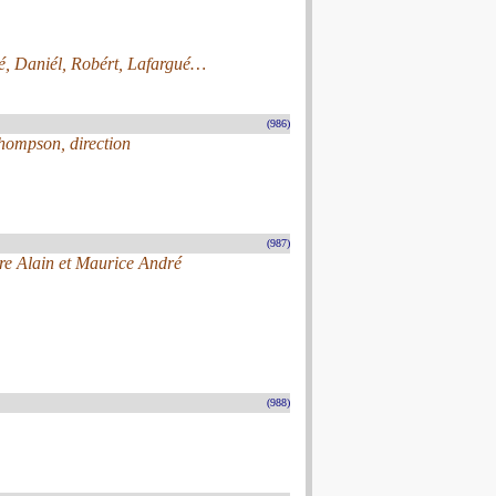
vé, Daniél, Robért, Lafargué…
(986)
Thompson, direction
(987)
ire Alain et Maurice André
(988)