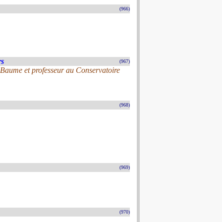
(966)
rs
(967)
-Baume et professeur au Conservatoire
(968)
(969)
(970)