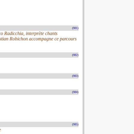
(981)
 Radicchia, interprète chants
hristian Robichon accompagne ce parcours
(982)
(983)
(984)
(985)
e