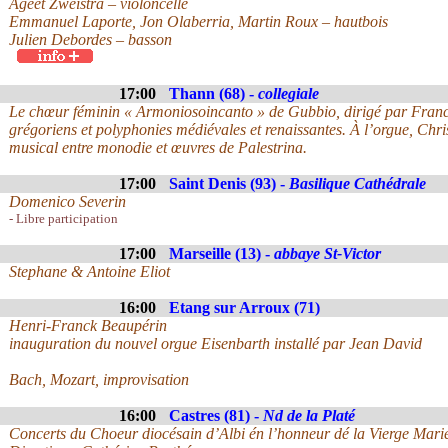
Ageet Zweistra – violoncelle
Emmanuel Laporte, Jon Olaberria, Martin Roux – hautbois
Julien Debordes – basson
17:00
Thann (68) -
collegiale
Le chœur féminin « Armoniosoincanto » de Gubbio, dirigé par Franco
grégoriens et polyphonies médiévales et renaissantes. À l’orgue, C
musical entre monodie et œuvres de Palestrina.
17:00
Saint Denis (93) -
Basilique Cathédrale
Domenico Severin
- Libre participation
17:00
Marseille (13) -
abbaye St-Victor
Stephane & Antoine Eliot
16:00
Etang sur Arroux (71)
Henri-Franck Beaupérin
inauguration du nouvel orgue Eisenbarth installé par Jean David
Bach, Mozart, improvisation
16:00
Castres (81) -
Nd de la Platé
Concerts du Choeur diocésain d’Albi én l’honneur dé la Vierge Mari