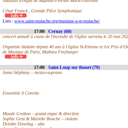
Audition d'orgue de Baptiste-Florian Marle-Ouvrard
César Franck , Grande Pièce Symphonique
Lien :
www.saint-eustache.org/musique-a-st-eustache/
17:00
Cernay (68)
concert annulé à cause de l'incendie de l'église survenu le 20 mai 20
Organiste titulaire depuis 40 ans à l’église St-Etienne et 1er Prix d
de Musique de Paris, Mathieu Freyburger
17:00
Saint-Loup sur thouet (79)
Anna Stéphany – mezzo-soprano
Ensemble il Convito
Maude Gratton – grand orgue & direction
Sophie Gent & Marieke Bouche – violons
Deirdre Dowling – alto