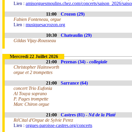
Lien :
amisorguesmoulins.chez.com/concerts/saison_2026/sais
11:00
Crozon (29)
Fabien Fonteneau, orgue
Lien :
musiquesacrozon.org
10:30
Chateaulin (29)
Gildas Vijay-Rousseau
Mercredi 22 Juillet 2026
21:00
Pezenas (34) -
collegiale
Christopher Hainsworth
orgue et 2 trompettes
21:00
Sarrance (64)
concert Trio Eufonia
Al Touya soprano
P. Pages trompette
Marc Chiron orgue
21:00
Castres (81) -
Nd de la Platé
RéCital d'Orgue de Sylvie Perez
Lien :
orgues-paroisse-castres.org/concerts