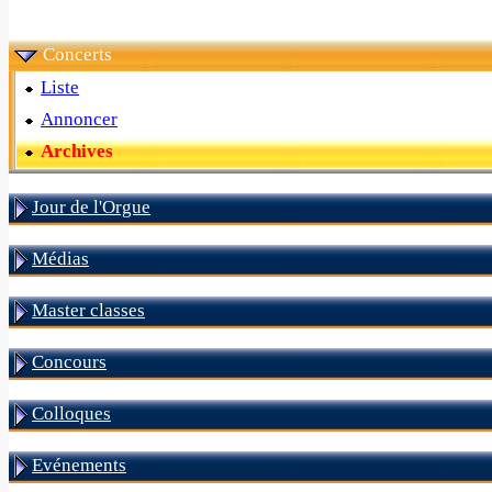
Concerts
Liste
Annoncer
Archives
Jour de l'Orgue
Médias
Master classes
Concours
Colloques
Evénements