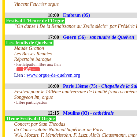
Vincent Feuvrier orgue
18:00
Embrun (05)
Festival L’Heure de l’Orgue
”On danse ! De la Renaissance au Xviiie siècle” par Frédéric I
17:00
Guern (56) -
sanctuaire de Quelven
Les Jeudis de Quelven
Maude Gratton
Les Basses Réunies
Répertoire baroque
- Participation libre aux frais
Lien :
www.orgue-de-quelven.org
16:00
Paris 13ème (75) -
Chapelle de la Sal
Festival pour le 140ème anniversaire de l'amitié franco-coréen
Songyeon Im, orgue
- Libre participation
12:15
Moulins (03) -
cathédrale
11ème Festival d’Orgue
Concert par Stan Theodas
du Conservatoire National Supérieur de Paris
W.A. Mozart, F. Mendelssohn, F. Liszt, Aloÿs Claussmann, impr