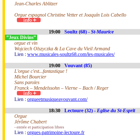
Jean-Charles Ablitzer
Orgue espagnol Christine Vetter et Joaquín Lois Cabello
19:00
Soultz (68) -
St-Maurice
”Jeux Divins”
orgue et vin
Wojciech Olszyczka & La Cave du Vieil Armand
Lien :
www.musicales-soultz68.com/les-musicales/
19:00
Vouvant (85)
L'orgue c'est...fantastique !
Michel Bourcier
Sans paroles
Franck – Mendelssohn – Vierne – Bach / Reger
Lien :
orgueetmusiqueavouvant.com/
18:30
Lectoure (32) -
Eglise du St-Esprit
Orgue
Jérôme Chabert
- entrée et participation libres
Lien :
orgues-patrimoine-lectoure.fr