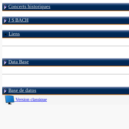
Concerts historiques
J S BACH
Liens
Data Base
Base de datos
Version classique