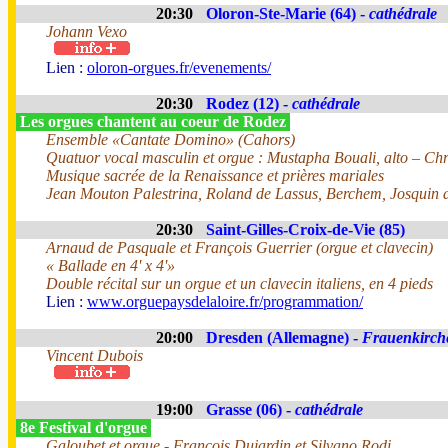
20:30
Oloron-Ste-Marie (64) -
cathédrale
Johann Vexo
Lien :
oloron-orgues.fr/evenements/
20:30
Rodez (12) -
cathédrale
Les orgues chantent au coeur de Rodez
Ensemble «Cantate Domino» (Cahors)
Quatuor vocal masculin et orgue : Mustapha Bouali, alto – Chr
Musique sacrée de la Renaissance et prières mariales
Jean Mouton Palestrina, Roland de Lassus, Berchem, Josquin d
20:30
Saint-Gilles-Croix-de-Vie (85)
Arnaud de Pasquale et François Guerrier (orgue et clavecin)
« Ballade en 4' x 4'»
Double récital sur un orgue et un clavecin italiens, en 4 pieds
Lien :
www.orguepaysdelaloire.fr/programmation/
20:00
Dresden (Allemagne) -
Frauenkirch
Vincent Dubois
19:00
Grasse (06) -
cathédrale
8e Festival d'orgue
Galoubet et orgue - François Dujardin et Silvano Rodi