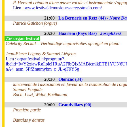
P. Hersant création d'une œuvre vocale et instrumentale s'appuy
Lien :
www.festivaldemusiquesacree-stmalo.com/
21:00
La Bernerie en Retz (44) -
Notre Da
Patrick Guichon (orgue)
20:30
Haarlem (Pays-Bas) -
Josephkerk
75e organ festival
Celebrity Recital – Vierhandige improvisaties op orgel en piano
Jean-Pierre Leguay & Samuel Liégeon
Lien :
organfestival.nl/program/?
fbclid=IwY2xjawRgIlpleHRuA2FlbQIxMABicmlkETE1YUN
nA4_aem_5FfZmumybm_c_JL-qF9Y5g
20:30
Olonzac (34)
lancement de l'association en faveur de la restauration de l'org
Samuel Poujade
Bach, Liszt, Widor, Boëllmann
20:00
Grandvillars (90)
Première partie
Battalas y danzas