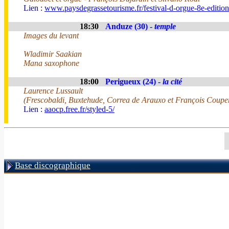
Lien :
www.paysdegrassetourisme.fr/festival-d-orgue-8e-editio
18:30
Anduze (30) -
temple
Images du levant
Wladimir Saakian
Mana saxophone
18:00
Perigueux (24) -
la cité
Laurence Lussault
(Frescobaldi, Buxtehude, Correa de Arauxo et François Coupe
Lien :
aaocp.free.fr/styled-5/
Base discographique