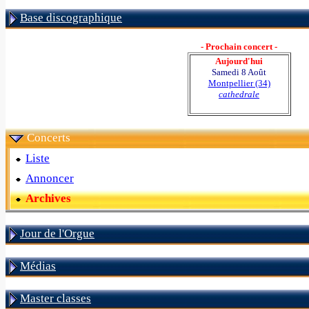
Base discographique
- Prochain concert -
Aujourd'hui
Samedi 8 Août
Montpellier (34)
cathedrale
Concerts
Liste
Annoncer
Archives
Jour de l'Orgue
Médias
Master classes