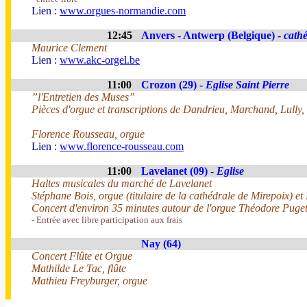
Lien :
www.orgues-normandie.com
12:45
Anvers - Antwerp (Belgique) -
cathé
Maurice Clement
Lien :
www.akc-orgel.be
11:00
Crozon (29) -
Eglise Saint Pierre
”l'Entretien des Muses”
Pièces d'orgue et transcriptions de Dandrieu, Marchand, Lull
Florence Rousseau, orgue
Lien :
www.florence-rousseau.com
11:00
Lavelanet (09) -
Eglise
Haltes musicales du marché de Lavelanet
Stéphane Bois, orgue (titulaire de la cathédrale de Mirepoix) e
Concert d'environ 35 minutes autour de l'orgue Théodore Puge
- Entrée avec libre participation aux frais
Nay (64)
Concert Flûte et Orgue
Mathilde Le Tac, flûte
Mathieu Freyburger, orgue