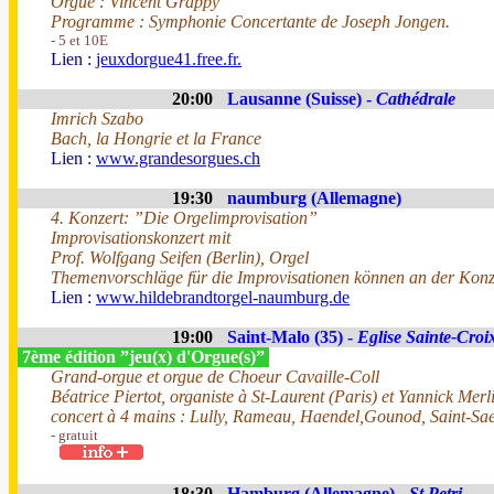
Orgue : Vincent Grappy
Programme : Symphonie Concertante de Joseph Jongen.
- 5 et 10E
Lien :
jeuxdorgue41.free.fr.
20:00
Lausanne (Suisse) -
Cathédrale
Imrich Szabo
Bach, la Hongrie et la France
Lien :
www.grandesorgues.ch
19:30
naumburg (Allemagne)
4. Konzert: ”Die Orgelimprovisation”
Improvisationskonzert mit
Prof. Wolfgang Seifen (Berlin), Orgel
Themenvorschläge für die Improvisationen können an der Kon
Lien :
www.hildebrandtorgel-naumburg.de
19:00
Saint-Malo (35) -
Eglise Sainte-Croi
7ème édition ”jeu(x) d'Orgue(s)”
Grand-orgue et orgue de Choeur Cavaille-Coll
Béatrice Piertot, organiste à St-Laurent (Paris) et Yannick Mer
concert à 4 mains : Lully, Rameau, Haendel,Gounod, Saint-Sa
- gratuit
18:30
Hamburg (Allemagne) -
St Petri