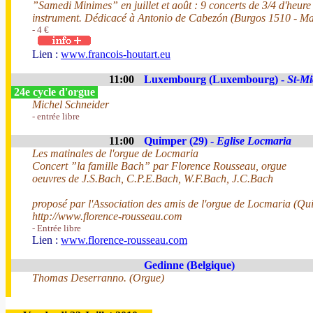
”Samedi Minimes” en juillet et août : 9 concerts de 3/4 d'heure 
instrument. Dédicacé à Antonio de Cabezón (Burgos 1510 - Ma
- 4 €
Lien :
www.francois-houtart.eu
11:00
Luxembourg (Luxembourg) -
St-Mi
24e cycle d'orgue
Michel Schneider
- entrée libre
11:00
Quimper (29) -
Eglise Locmaria
Les matinales de l'orgue de Locmaria
Concert ”la famille Bach” par Florence Rousseau, orgue
oeuvres de J.S.Bach, C.P.E.Bach, W.F.Bach, J.C.Bach
proposé par l'Association des amis de l'orgue de Locmaria (Qu
http://www.florence-rousseau.com
- Entrée libre
Lien :
www.florence-rousseau.com
Gedinne (Belgique)
Thomas Deserranno. (Orgue)