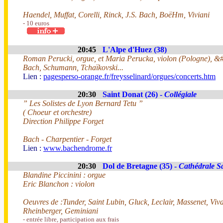
Haendel, Muffat, Corelli, Rinck, J.S. Bach, BoëHm, Viviani
- 10 euros
20:45
L'Alpe d'Huez (38)
Roman Perucki, orgue, et Maria Perucka, violon (Pologne), &
Bach, Schumann, Tchaïkovski...
Lien :
pagesperso-orange.fr/freysselinard/orgues/concerts.htm
20:30
Saint Donat (26) -
Collégiale
” Les Solistes de Lyon Bernard Tetu ”
( Choeur et orchestre)
Direction Philippe Forget
Bach - Charpentier - Forget
Lien :
www.bachendrome.fr
20:30
Dol de Bretagne (35) -
Cathédrale S
Blandine Piccinini : orgue
Eric Blanchon : violon
Oeuvres de :Tunder, Saint Lubin, Gluck, Leclair, Massenet, Viv
Rheinberger, Geminiani
- entrée libre, participation aux frais