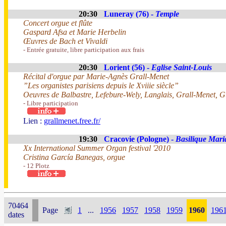
20:30
Luneray (76) -
Temple
Concert orgue et flûte
Gaspard Afsa et Marie Herbelin
Œuvres de Bach et Vivaldi
- Entrée gratuite, libre participation aux frais
20:30
Lorient (56) -
Eglise Saint-Louis
Récital d'orgue par Marie-Agnès Grall-Menet
”Les organistes parisiens depuis le Xviiie siècle”
Oeuvres de Balbastre, Lefebure-Wely, Langlais, Grall-Menet, 
- Libre participation
Lien :
grallmenet.free.fr/
19:30
Cracovie (Pologne) -
Basilique Mari
Xx International Summer Organ festival '2010
Cristina García Banegas, orgue
- 12 Plotz
70464
Page
1
...
1956
1957
1958
1959
1960
196
dates