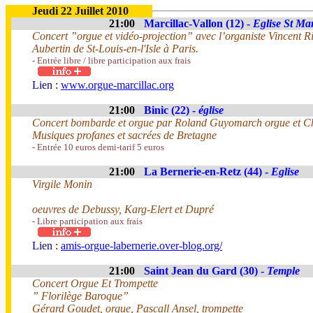
Jeudi 22 Juillet 2010
21:00
Marcillac-Vallon (12) -
Eglise St Mar
Concert ”orgue et vidéo-projection” avec l’organiste Vincent R
Aubertin de St-Louis-en-l'Isle à Paris.
- Entrée libre / libre participation aux frais
Lien :
www.orgue-marcillac.org
21:00
Binic (22) -
église
Concert bombarde et orgue par Roland Guyomarch orgue et Ch
Musiques profanes et sacrées de Bretagne
- Entrée 10 euros demi-tarif 5 euros
21:00
La Bernerie-en-Retz (44) -
Eglise
Virgile Monin
oeuvres de Debussy, Karg-Elert et Dupré
- Libre participation aux frais
Lien :
amis-orgue-labernerie.over-blog.org/
21:00
Saint Jean du Gard (30) -
Temple
Concert Orgue Et Trompette
” Florilège Baroque”
Gérard Goudet, orgue, Pascall Ansel, trompette