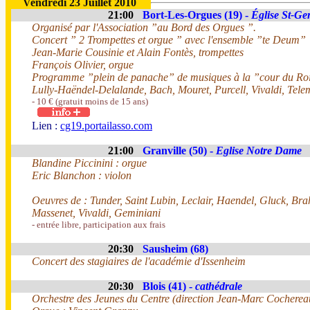
Vendredi 23 Juillet 2010
21:00
Bort-Les-Orgues (19) -
Église St-Ge
Organisé par l'Association ”au Bord des Orgues ”.
Concert ” 2 Trompettes et orgue ” avec l'ensemble ”te Deum”
Jean-Marie Cousinie et Alain Fontès, trompettes
François Olivier, orgue
Programme ”plein de panache” de musiques à la ”cour du Roi
Lully-Haëndel-Delalande, Bach, Mouret, Purcell, Vivaldi, Tel
- 10 € (gratuit moins de 15 ans)
Lien :
cg19.portailasso.com
21:00
Granville (50) -
Eglise Notre Dame
Blandine Piccinini : orgue
Eric Blanchon : violon
Oeuvres de : Tunder, Saint Lubin, Leclair, Haendel, Gluck, Bra
Massenet, Vivaldi, Geminiani
- entrée libre, participation aux frais
20:30
Sausheim (68)
Concert des stagiaires de l'académie d'Issenheim
20:30
Blois (41) -
cathédrale
Orchestre des Jeunes du Centre (direction Jean-Marc Cocherea