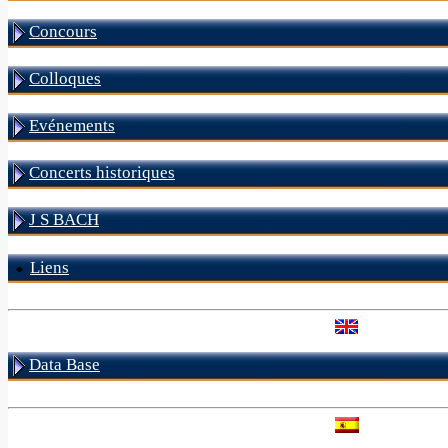
Concours
Colloques
Evénements
Concerts historiques
J S BACH
Liens
Data Base