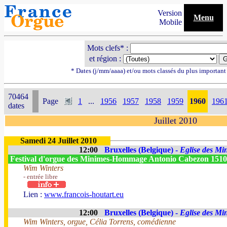
Version
Menu
Mobile
Mots clefs* :
et région :
* Dates (j/mm/aaaa) et/ou mots classés du plus importan
70464
Page
1
...
1956
1957
1958
1959
1960
196
dates
Juillet 2010
Samedi 24 Juillet 2010
12:00
Bruxelles (Belgique) -
Eglise des Mi
Festival d'orgue des Minimes-Hommage Antonio Cabezon 151
Wim Winters
- entrée libre
Lien :
www.francois-houtart.eu
12:00
Bruxelles (Belgique) -
Eglise des Mi
Wim Winters, orgue, Célia Torrens, comédienne