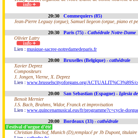
20:30
Commequiers (85)
Jean-Pierre Leguay (orgue), Samuel liegeon (orgue, piano et pe
20:30
Paris (75) -
Cathédrale Notre-Dame
Olivier Latry
Lien :
musique-sacree-notredamedeparis.fr
20:00
Bruxelles (Belgique) -
cathédrale
Xavier Deprez
Compositeurs
J. Jongen, Vierne, X. Deprez
Lien :
www.brusselscityoforgans.org/ACTUALIT%C3%89S/con
20:00
San Sebastian (Espagne) -
Iglesia d
Benoit Mernier
J.S. Bach, Brahms, Widor, Franck et improvisation
Lien :
www.quincenamusical.eus/fr/programme?c=cycle-dorgu
20:00
Bordeaux (33) -
cathédrale
Festival d’orgue d’été
Christian Bischof, Munich (D),remplacé pr Jb Dupont, titulaire
Lien :
cathedra.fr/