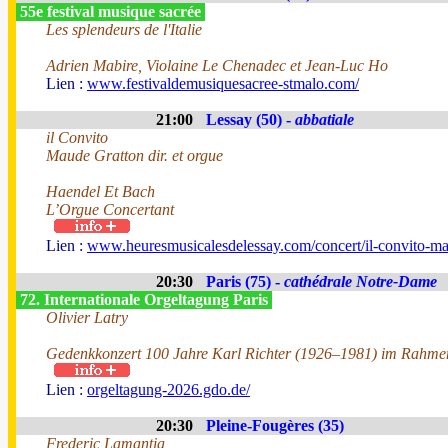
55e festival musique sacrée
Les splendeurs de l'Italie
Adrien Mabire, Violaine Le Chenadec et Jean-Luc Ho
Lien :
www.festivaldemusiquesacree-stmalo.com/
21:00
Lessay (50) -
abbatiale
il Convito
Maude Gratton dir. et orgue
Haendel Et Bach
L’Orgue Concertant
Lien :
www.heuresmusicalesdelessay.com/concert/il-convito-ma
20:30
Paris (75) -
cathédrale Notre-Dame
72. Internationale Orgeltagung Paris
Olivier Latry
Gedenkkonzert 100 Jahre Karl Richter (1926–1981) im Rahmen
Lien :
orgeltagung-2026.gdo.de/
20:30
Pleine-Fougères (35)
Frederic Lamantia