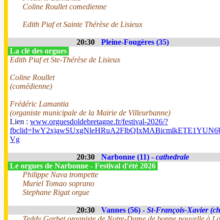
Coline Roullet comedienne
Edith Piaf et Sainte Thérèse de Lisieux
20:30
Pleine-Fougères (35)
La clé des orgues
Edith Piaf et Ste-Thérèse de Lisieux
Coline Roullet
(comédienne)
Frédéric Lamantia
(organiste municipale de la Mairie de Villeurbanne)
Lien :
www.orguesdoldebretagne.fr/festival-2026/?
fbclid=IwY2xjawSUxgNleHRuA2FlbQIxMABicmlkETE1Y
Vg
20:30
Narbonne (11) -
cathedrale
Le orgues de Narbonne - Festival d'été 2026
Philippe Nava trompette
Muriel Tomao soprano
Stephane Rigat orgue
20:30
Vannes (56) -
St-François-Xavier (ch
Teddy Garbet organiste de Notre-Dame de bonne nouvelle à Lo