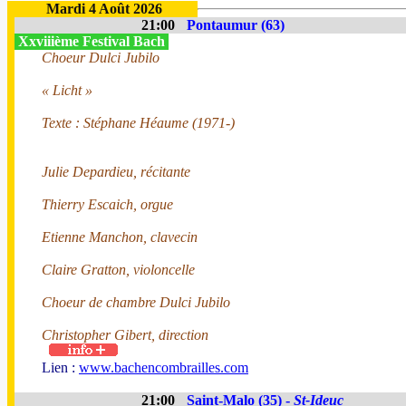
Mardi 4 Août 2026
21:00
Pontaumur (63)
Xxviiième Festival Bach
Choeur Dulci Jubilo
« Licht »
Texte : Stéphane Héaume (1971-)
Julie Depardieu, récitante
Thierry Escaich, orgue
Etienne Manchon, clavecin
Claire Gratton, violoncelle
Choeur de chambre Dulci Jubilo
Christopher Gibert, direction
Lien :
www.bachencombrailles.com
21:00
Saint-Malo (35) -
St-Ideuc