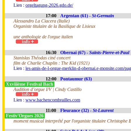
Lien :
orgeltagung-2026.gdo.de/
17:00
Argentan (61) -
St-Germain
Alessandro La Ciacera (Italie)
Organiste titulaire de la Basilique de Lisieux
une anthologie de l'orgue italien
16:30
Obernai (67) -
Saints-Pierre-et-Paul
Stanislas Théodas ciné concert
film de Charlie Chaplin : The Kid (1921)
Lien :
les-amis-de-l-orgue-merklin-d-obernai.e-monsite.com/pa
12:00
Pontaumur (63)
Xxviiième Festival Bach
Audition d’orgue I/V | Cindy Castillo
Lien :
www.bachencombrailles.com
11:00
Fleurance (32) -
St-Laurent
Festiv'Orgues 2026
moment musical interprété par l'organiste titulaire Christophe B