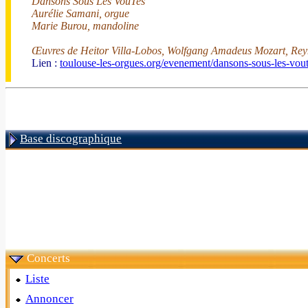
Dansons Sous Les VoûTes
Aurélie Samani, orgue
Marie Burou, mandoline
Œuvres de Heitor Villa-Lobos, Wolfgang Amadeus Mozart, Reyn
Lien :
toulouse-les-orgues.org/evenement/dansons-sous-les-vout
Base discographique
Concerts
Liste
Annoncer