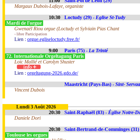
11:00
Saint-Pol de Léon (29)
Margaux Dubois-Lafaye, organiste
10:30
Loctudy (29) -
Eglise St-Tudy
Mardi de l'orgue
Gwenaël Riou orgue (Loctudy et Sylviain Pias Chant
- libre Participation
Lien :
orgue.egliseloctudy.free.fr/
9:00
Paris (75) -
La Trinté
72. Internationale Orgeltagung Paris
Loïc Mallié et Carolyn Shuster
Lien :
orgeltagung-2026.gdo.de/
Maastricht (Pays-Bas) -
Sint- Servaa
Vincent Dubois
Lundi 3 Août 2026
20:30
Saint-Raphaël (83) -
Église Notre-Da
Daniele Dori
20:30
Saint-Bertrand-de-Comminges (31)
Toulouse les orgues