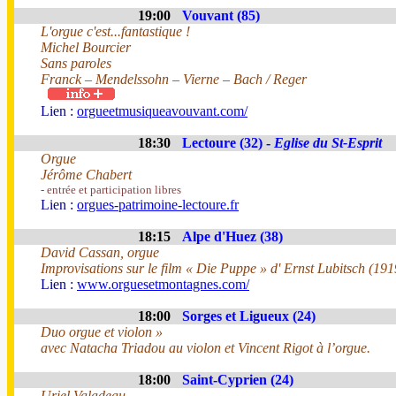
19:00
Vouvant (85)
L'orgue c'est...fantastique !
Michel Bourcier
Sans paroles
Franck – Mendelssohn – Vierne – Bach / Reger
Lien :
orgueetmusiqueavouvant.com/
18:30
Lectoure (32) -
Eglise du St-Esprit
Orgue
Jérôme Chabert
- entrée et participation libres
Lien :
orgues-patrimoine-lectoure.fr
18:15
Alpe d'Huez (38)
David Cassan, orgue
Improvisations sur le film « Die Puppe » d' Ernst Lubitsch (191
Lien :
www.orguesetmontagnes.com/
18:00
Sorges et Ligueux (24)
Duo orgue et violon »
avec Natacha Triadou au violon et Vincent Rigot à l’orgue.
18:00
Saint-Cyprien (24)
Uriel Valadeau