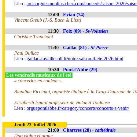
Lien :
amisorguesmoulins.chez.com/concerts/saison_2026/sais
12:00
Evian (74)
Vincent Greub (J.-S. Bach & Liszt)
11:30
Foix (09) -
St-Volusien
Christine Tranchant
11:30
Gaillac (81) -
St-Pierre
Paul Ouillac
Lien :
gaillac-cavaillecoll.fr/notre-saison-d-ete-2026.html
10:30
Pont-l'Abbé (29)
Les vendredis musicaux de l'été
« concertos en couleur »
Blandine Piccinini, organiste titulaire à la Croix-Daurade de T
Elisaberth Isnard professeur de violon à Toulouse
Lien :
orguepontlabbe.fr/category/concerts/concerts-a-venir/
Jeudi 23 Juillet 2026
21:00
Chartres (28) -
cathédrale
Duo violon et orgue