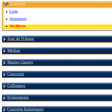
Concerts
Liste
Annoncer
Archives
Jour de l'Orgue
Médias
Master classes
Concours
Colloques
Evénements
Concerts historiques