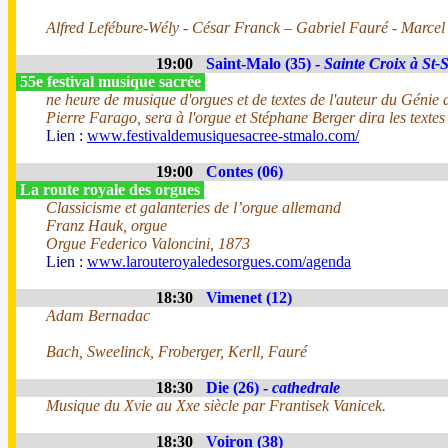
Alfred Lefébure-Wély - César Franck – Gabriel Fauré - Marce
19:00
Saint-Malo (35) -
Sainte Croix à St-
55e festival musique sacrée
ne heure de musique d'orgues et de textes de l'auteur du Génie 
Pierre Farago, sera à l'orgue et Stéphane Berger dira les texte
Lien :
www.festivaldemusiquesacree-stmalo.com/
19:00
Contes (06)
La route royale des orgues
Classicisme et galanteries de l’orgue allemand
Franz Hauk, orgue
Orgue Federico Valoncini, 1873
Lien :
www.larouteroyaledesorgues.com/agenda
18:30
Vimenet (12)
Adam Bernadac
Bach, Sweelinck, Froberger, Kerll, Fauré
18:30
Die (26) -
cathedrale
Musique du Xvie au Xxe siècle par Frantisek Vanicek.
18:30
Voiron (38)