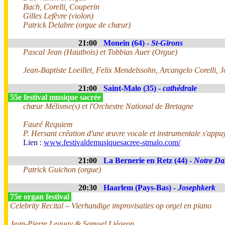
Bach, Corelli, Couperin
Gilles Lefèvre (violon)
Patrick Delabre (orgue de chœur)
21:00
Monein (64) -
St-Girons
Pascal Jean (Hautbois) et Tobbias Auer (Orgue)
Jean-Baptiste Loeillet, Felix Mendelssohn, Arcangelo Corelli, 
21:00
Saint-Malo (35) -
cathédrale
55e festival musique sacrée
chœur Mélisme(s) et l'Orchestre National de Bretagne
Fauré Requiem
P. Hersant création d'une œuvre vocale et instrumentale s'appuy
Lien :
www.festivaldemusiquesacree-stmalo.com/
21:00
La Bernerie en Retz (44) -
Notre Da
Patrick Guichon (orgue)
20:30
Haarlem (Pays-Bas) -
Josephkerk
75e organ festival
Celebrity Recital – Vierhandige improvisaties op orgel en piano
Jean-Pierre Leguay & Samuel Liégeon