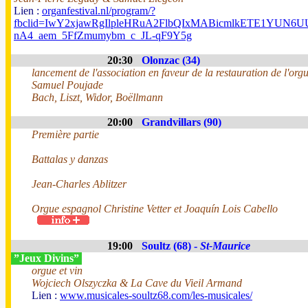
Lien :
organfestival.nl/program/?
fbclid=IwY2xjawRgIlpleHRuA2FlbQIxMABicmlkETE1YUN
nA4_aem_5FfZmumybm_c_JL-qF9Y5g
20:30
Olonzac (34)
lancement de l'association en faveur de la restauration de l'org
Samuel Poujade
Bach, Liszt, Widor, Boëllmann
20:00
Grandvillars (90)
Première partie
Battalas y danzas
Jean-Charles Ablitzer
Orgue espagnol Christine Vetter et Joaquín Lois Cabello
19:00
Soultz (68) -
St-Maurice
”Jeux Divins”
orgue et vin
Wojciech Olszyczka & La Cave du Vieil Armand
Lien :
www.musicales-soultz68.com/les-musicales/