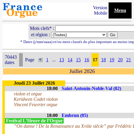
Version
Menu
Mobile
Mots clefs* :
et région :
* Dates (j/mm/aaaa) et/ou mots classés du plus important au moins im
70443
Page
1
...
13
14
15
16
17
18
19
20
21
dates
Juillet 2026
Jeudi 23 Juillet 2026
18:00
Saint-Antonin-Noble-Val (82)
violon et orgue
Keridwen Codet violon
Vincent Feuvrier orgue
18:00
Embrun (05)
Festival L’Heure de l’Orgue
”On danse ! De la Renaissance au Xviiie siècle” par Frédéric I