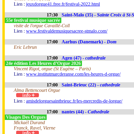
Lien :
jeuxdorgue41.free.fr/festival-2022.html
17:30
Saint-Malo (35) -
Sainte Croix à St-
55e festival musique sacrée
visite de l'orgue Cavaillé-Coll
Lien :
www.festivaldemusiquesacree-stmalo.com/
17:00
Aarhus (Danemark) -
Dom
Eric Lebrun
17:00
Agen (47) -
cathedrale
24e édition Les Heures d’Orgue 2026
Vincent Rigot, orgue (St Eugène – Paris)
Lien :
www.institutmarcderanse.com/les-heures-d-orgue/
17:00
Saint-Brieuc (22) -
cathedrale
Alma Bettencourt Orgue
Lien :
amisdelorguesaintbrieuc.fr/les-mercredis-de-lorgue/
17:00
nantes (44) -
Cathedrale
Visages Des Orgues
Mickaël Durand
Franck, Ravel, Vierne