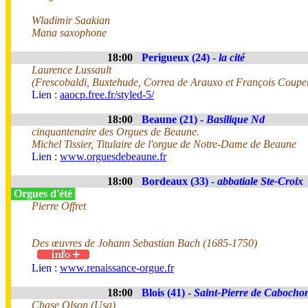
Wladimir Saakian
Mana saxophone
18:00
Perigueux (24) -
la cité
Laurence Lussault
(Frescobaldi, Buxtehude, Correa de Arauxo et François Coupe
Lien :
aaocp.free.fr/styled-5/
18:00
Beaune (21) -
Basilique Nd
cinquantenaire des Orgues de Beaune.
Michel Tissier, Titulaire de l'orgue de Notre-Dame de Beaune
Lien :
www.orguesdebeaune.fr
18:00
Bordeaux (33) -
abbatiale Ste-Croix
Orgues d'été
Pierre Offret
Des œuvres de Johann Sebastian Bach (1685-1750)
Lien :
www.renaissance-orgue.fr
18:00
Blois (41) -
Saint-Pierre de Cabocho
Chase Olson (Usa)