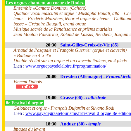
Les orgues chantent au coeur de Rodez
Ensemble «Cantate Domino» (Cahors)
Quatuor vocal masculin et orgue : Mustapha Bouali, alto – Chri
ténor – Frédéric Maizières, ténor et orgue de chœur – Guillau
basse – Grégoire Bauguil, grand orgue
Musique sacrée de la Renaissance et prières mariales
Jean Mouton Palestrina, Roland de Lassus, Berchem, Josquin d
20:30
Saint-Gilles-Croix-de-Vie (85)
Arnaud de Pasquale et François Guerrier (orgue et clavecin)
« Ballade en 4' x 4'»
Double récital sur un orgue et un clavecin italiens, en 4 pieds
Lien :
www.orguepaysdelaloire.fr/programmation/
20:00
Dresden (Allemagne) -
Frauenkirch
Vincent Dubois
19:00
Grasse (06) -
cathédrale
8e Festival d'orgue
Galoubet et orgue - François Dujardin et Silvano Rodi
Lien :
www.paysdegrassetourisme.fr/festival-d-orgue-8e-editio
18:30
Anduze (30) -
temple
Images du levant