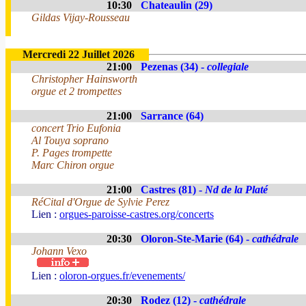
10:30
Chateaulin (29)
Gildas Vijay-Rousseau
Mercredi 22 Juillet 2026
21:00
Pezenas (34) -
collegiale
Christopher Hainsworth
orgue et 2 trompettes
21:00
Sarrance (64)
concert Trio Eufonia
Al Touya soprano
P. Pages trompette
Marc Chiron orgue
21:00
Castres (81) -
Nd de la Platé
RéCital d'Orgue de Sylvie Perez
Lien :
orgues-paroisse-castres.org/concerts
20:30
Oloron-Ste-Marie (64) -
cathédrale
Johann Vexo
Lien :
oloron-orgues.fr/evenements/
20:30
Rodez (12) -
cathédrale