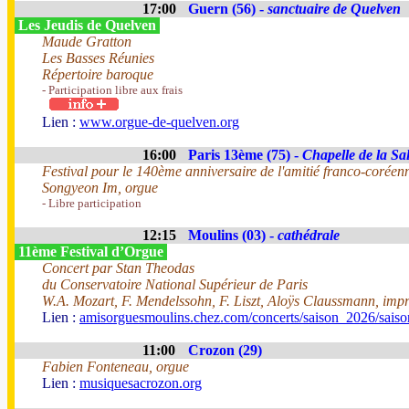
17:00
Guern (56) -
sanctuaire de Quelven
Les Jeudis de Quelven
Maude Gratton
Les Basses Réunies
Répertoire baroque
- Participation libre aux frais
Lien :
www.orgue-de-quelven.org
16:00
Paris 13ème (75) -
Chapelle de la Sal
Festival pour le 140ème anniversaire de l'amitié franco-coréen
Songyeon Im, orgue
- Libre participation
12:15
Moulins (03) -
cathédrale
11ème Festival d’Orgue
Concert par Stan Theodas
du Conservatoire National Supérieur de Paris
W.A. Mozart, F. Mendelssohn, F. Liszt, Aloÿs Claussmann, impr
Lien :
amisorguesmoulins.chez.com/concerts/saison_2026/sais
11:00
Crozon (29)
Fabien Fonteneau, orgue
Lien :
musiquesacrozon.org