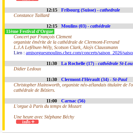
12:15
Fribourg (Suisse) -
cathedrale
Constance Taillard
12:15
Moulins (03) -
cathédrale
11ème Festival d’Orgue
Concert par François Clement
organiste émérite de la cathédrale de Clermont-Ferrand
L.J.A Lefébure-Wély, Scotson Clark, Aloÿs Claussmann
Lien :
amisorguesmoulins.chez.com/concerts/saison_2026/sais
11:30
La Rochelle (17) -
cathédrale St-Lou
Didier Ledoux
11:30
Clermont-l'Hérault (34) -
St-Paul
Christopher Hainsworth, organiste néo-zélandais titulaire de l'
cathédrale de Béziers.
11:00
Carnac (56)
L’orgue à Paris du temps de Mozart
Une heure avec Stéphane Béchy