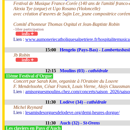
Festival de Musique France-Corée (140 ans de l'amitié franco
Alexia Tye (orgue) et Ugo Rosano (Violoncelle)
avec création d’œuvres de Sujin Lee, jeune compositrice corée
Comité d'honneur Thomas Ospital et Jean-Baptiste Robin
- libre participation
Lien :
www.aumoneriecatholiquesalpetriere.fr/hospitalitemusica
15:00
Hengelo (Pays-Bas) -
Lambertusbasil
Jb Robin
12:15
Moulins (03) -
cathédrale
11ème Festival d’Orgue
Concert par Sarah Kim, organiste à l'Oratoire du Louvre
F. Mendelssohn, César Franck, Louis Vierne, Aloÿs Claussma
Lien :
amisorguesmoulins.chez.com/concerts/saison_2026/sais
11:30
Lodève (34) -
cathédrale
Michel Reynard
Lien :
lesamisdesorguesdelodeve.org/demi-heures-dorgue/
11:30
Auch (32) -
St-Orens
Les claviers en Pays d'Auch