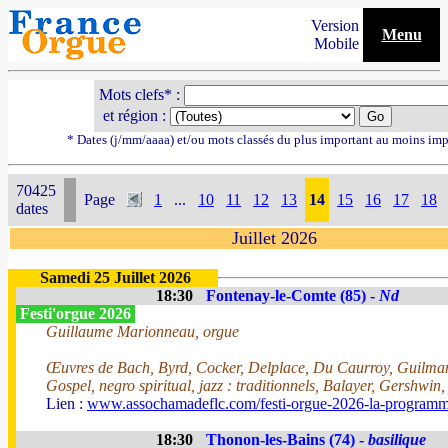
Version
Menu
Mobile
Mots clefs* :
et région :
* Dates (j/mm/aaaa) et/ou mots classés du plus important au moins imp
70425
Page
1
...
10
11
12
13
14
15
16
17
18
dates
Juillet 2026
Samedi 25 Juillet 2026
18:30
Fontenay-le-Comte (85) -
Nd
Festi'orgue 2026
Guillaume Marionneau, orgue
Œuvres de Bach, Byrd, Cocker, Delplace, Du Caurroy, Guilman
Gospel, negro spiritual, jazz : traditionnels, Balayer, Gershwin
Lien :
www.assochamadeflc.com/festi-orgue-2026-la-programm
18:30
Thonon-les-Bains (74) -
basilique