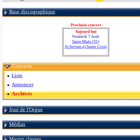
Base discographique
- Prochain concert -
Aujourd'hui
Vendredi 7 Août
Saint-Malo (35)
St-Servan à) Sante Croix
Concerts
Liste
Annoncer
Archives
Jour de l'Orgue
Médias
Master classes