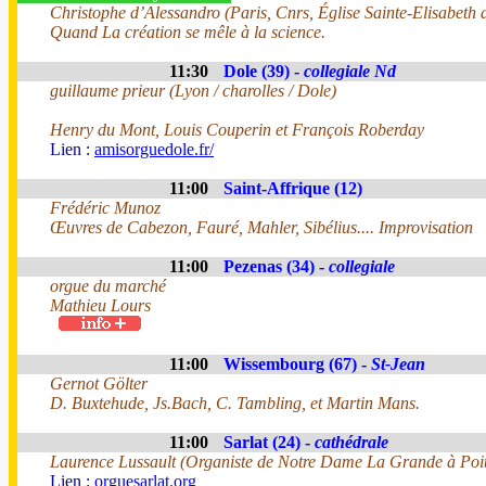
Christophe d’Alessandro (Paris, Cnrs, Église Sainte-Elisabeth
Quand La création se mêle à la science.
11:30
Dole (39) -
collegiale Nd
guillaume prieur (Lyon / charolles / Dole)
Henry du Mont, Louis Couperin et François Roberday
Lien :
amisorguedole.fr/
11:00
Saint-Affrique (12)
Frédéric Munoz
Œuvres de Cabezon, Fauré, Mahler, Sibélius.... Improvisation
11:00
Pezenas (34) -
collegiale
orgue du marché
Mathieu Lours
11:00
Wissembourg (67) -
St-Jean
Gernot Gölter
D. Buxtehude, Js.Bach, C. Tambling, et Martin Mans.
11:00
Sarlat (24) -
cathédrale
Laurence Lussault (Organiste de Notre Dame La Grande à Poit
Lien :
orguesarlat.org