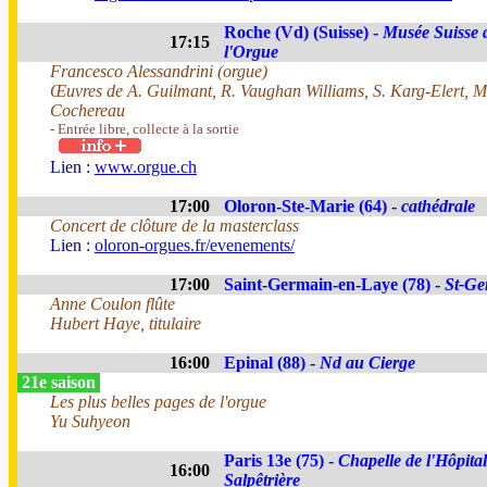
Roche (Vd) (Suisse) -
Musée Suisse 
17:15
l'Orgue
Francesco Alessandrini (orgue)
Œuvres de A. Guilmant, R. Vaughan Williams, S. Karg-Elert, M.
Cochereau
- Entrée libre, collecte à la sortie
Lien :
www.orgue.ch
17:00
Oloron-Ste-Marie (64) -
cathédrale
Concert de clôture de la masterclass
Lien :
oloron-orgues.fr/evenements/
17:00
Saint-Germain-en-Laye (78) -
St-Ge
Anne Coulon flûte
Hubert Haye, titulaire
16:00
Epinal (88) -
Nd au Cierge
21e saison
Les plus belles pages de l'orgue
Yu Suhyeon
Paris 13e (75) -
Chapelle de l'Hôpital
16:00
Salpêtrière