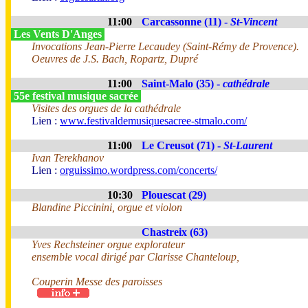
11:00
Carcassonne (11) -
St-Vincent
Les Vents D'Anges
Invocations Jean-Pierre Lecaudey (Saint-Rémy de Provence).
Oeuvres de J.S. Bach, Ropartz, Dupré
11:00
Saint-Malo (35) -
cathédrale
55e festival musique sacrée
Visites des orgues de la cathédrale
Lien :
www.festivaldemusiquesacree-stmalo.com/
11:00
Le Creusot (71) -
St-Laurent
Ivan Terekhanov
Lien :
orguissimo.wordpress.com/concerts/
10:30
Plouescat (29)
Blandine Piccinini, orgue et violon
Chastreix (63)
Yves Rechsteiner orgue explorateur
ensemble vocal dirigé par Clarisse Chanteloup,
Couperin Messe des paroisses