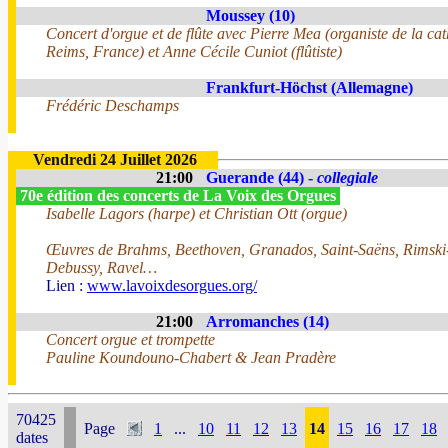
Moussey (10)
Concert d'orgue et de flûte avec Pierre Mea (organiste de la ca
Reims, France) et Anne Cécile Cuniot (flûtiste)
Frankfurt-Höchst (Allemagne)
Frédéric Deschamps
Vendredi 24 Juillet 2026
21:00
Guerande (44) -
collegiale
70e édition des concerts de La Voix des Orgues
Isabelle Lagors (harpe) et Christian Ott (orgue)
Œuvres de Brahms, Beethoven, Granados, Saint-Saëns, Rimski
Debussy, Ravel…
Lien :
www.lavoixdesorgues.org/
21:00
Arromanches (14)
Concert orgue et trompette
Pauline Koundouno-Chabert & Jean Pradère
70425
Page
1
...
10
11
12
13
14
15
16
17
18
dates