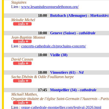
Stagiaires
Lien :
www.lesamisdesorguesdethonon.org/
18:00
Butzbach (Allemagne) -
Markuskirc
Melodie Michel
18:00
Geneve (Suisse) -
cathédrale
Jean-Baptiste Monnot
Lien :
concerts-cathedrale.ch/prochains-concerts/
18:00
Vizille (38)
David Cassan
18:00
Vimoutiers (61) -
Nd
Sacha Dhénin & Odile Foulliaron harpe
17:45
Montpellier (34) -
cathedrale
Michaël Matthes,
Organiste titulaire de l’église Saint-Germain l’Auxerrois - Paris
Lien :
orgue-cathedrale-montpellier.com/festival-2026.html