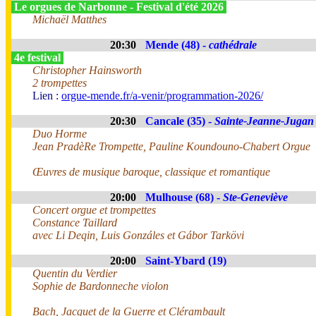
Le orgues de Narbonne - Festival d'été 2026
Michaël Matthes
20:30
Mende (48) -
cathédrale
4e festival
Christopher Hainsworth
2 trompettes
Lien :
orgue-mende.fr/a-venir/programmation-2026/
20:30
Cancale (35) -
Sainte-Jeanne-Jugan
Duo Horme
Jean PradèRe Trompette, Pauline Koundouno-Chabert Orgue
Œuvres de musique baroque, classique et romantique
20:00
Mulhouse (68) -
Ste-Geneviève
Concert orgue et trompettes
Constance Taillard
avec Li Deqin, Luis Gonzáles et Gábor Tarkövi
20:00
Saint-Ybard (19)
Quentin du Verdier
Sophie de Bardonneche violon
Bach, Jacquet de la Guerre et Clérambault