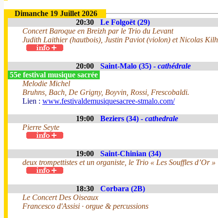
Dimanche 19 Juillet 2026
20:30
Le Folgoët (29)
Concert Baroque en Breizh par le Trio du Levant
Judith Laithier (hautbois), Justin Paviot (violon) et Nicolas Kilh
20:00
Saint-Malo (35) -
cathédrale
55e festival musique sacrée
Melodie Michel
Bruhns, Bach, De Grigny, Boyvin, Rossi, Frescobaldi.
Lien :
www.festivaldemusiquesacree-stmalo.com/
19:00
Beziers (34) -
cathedrale
Pierre Seyte
19:00
Saint-Chinian (34)
deux trompettistes et un organiste, le Trio « Les Souffles d’Or »
18:30
Corbara (2B)
Le Concert Des Oiseaux
Francesco d'Assisi · orgue & percussions