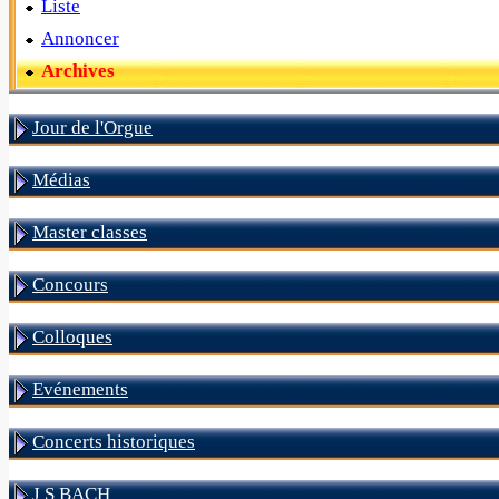
Liste
Annoncer
Archives
Jour de l'Orgue
Médias
Master classes
Concours
Colloques
Evénements
Concerts historiques
J S BACH