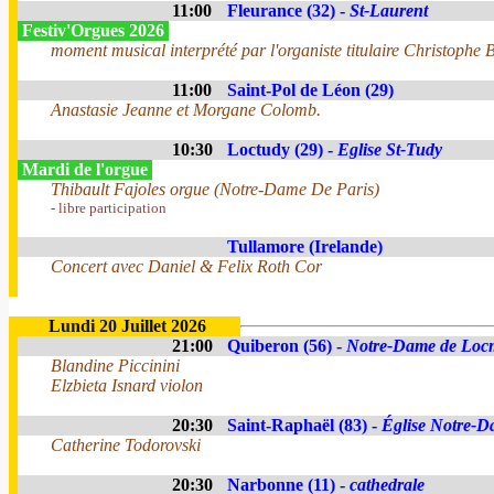
11:00
Fleurance (32) -
St-Laurent
Festiv'Orgues 2026
moment musical interprété par l'organiste titulaire Christophe B
11:00
Saint-Pol de Léon (29)
Anastasie Jeanne et Morgane Colomb.
10:30
Loctudy (29) -
Eglise St-Tudy
Mardi de l'orgue
Thibault Fajoles orgue (Notre-Dame De Paris)
- libre participation
Tullamore (Irelande)
Concert avec Daniel & Felix Roth Cor
Lundi 20 Juillet 2026
21:00
Quiberon (56) -
Notre-Dame de Loc
Blandine Piccinini
Elzbieta Isnard violon
20:30
Saint-Raphaël (83) -
Église Notre-Da
Catherine Todorovski
20:30
Narbonne (11) -
cathedrale