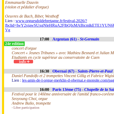
Emmanuelle Dauvin
(violon et pédalier d'orgue)
Oeuvres de Bach, Biber, Westhoff
Lien :
www.orguesdoldebretagne.fr/festival-2026/?
fbclid=IwY2xjawSUxgNleHRuA2FlbQIxMABicmlkETE1Y
Vg
17:00
Argentan (61) -
St-Germain
24e edition
concert d'orgue
Concert « Jeunes Tribunes » avec Mathieu Besnard et Julian 
Etudiants en cycle supérieur au conservatoire de Caen
16:30
Obernai (67) -
Saints-Pierre-et-Paul
Daniel Pandolfo et 2 trompettes Vincent Gillig et Fabrice Wigis
Lien :
les-amis-de-l-orgue-merklin-d-obernai.e-monsite.com/pa
16:00
Paris 13ème (75) -
Chapelle de la Sal
Festival pour le 140ème anniversaire de l'amitié franco-coréen
Seoyoung Choi, orgue
Andrew Balio, trompette
- Libre participation