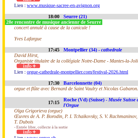
Lien :
www.musique-sacree-en-avignon.org
18:00
Seurre (21)
28e rencontre de musique anciennr de Seurre
concert annulé à cause de la canicule !
Yves Lafargue
17:45
Montpellier (34) -
cathedrale
David Hirst,
Organiste titulaire de la collégiale Notre-Dame - Mantes-la-Joli
Lien :
orgue-cathedrale-montpellier.com/festival-2026.html
17:30
Barcelonnette (04)
orgue et flûte avec Bernard de Saint Vaulry et Nicolas Gabaron
Roche (Vd) (Suisse) -
Musée Suisse 
17:15
l'Orgue
Olga Grigorieva (orgue)
Œuvres de A. P. Borodin, P. I. Tchaikovsky, S. V. Rachmaninov
T. Dubois
- Entrée libre, collecte à la sortie
Lien :
www.orgue.ch