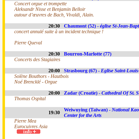
Concert orgue et trompette
Aleksandr Nisse et Benjamin Belloir
autour d’œuvres de Bach, Vivaldi, Alain.
20:30
Chaumont (52) -
église St-Jean-Bapt
concert annulé suite à un incident technique !
Pierre Queval
20:30
Bourron-Marlotte (77)
Concerts des Stagiaires
20:00
Strasbourg (67) -
Eglise Saint-Louis-
Solène Bouthors - Hautbois
Noé Brencklé - Orgue
20:00
Zadar (Croatie) -
Cathedral Of St. S
Thomas Ospital
Weiwuying (Taïwan) -
National Ka
19:30
Center for the Arts
Pierre Mea
Eurocuivres Asia