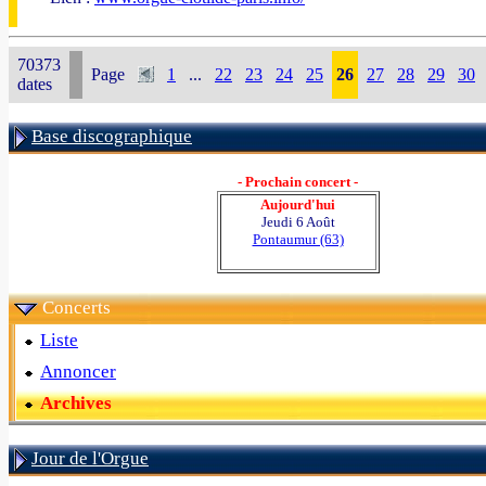
70373
Page
1
...
22
23
24
25
26
27
28
29
30
dates
Base discographique
- Prochain concert -
Aujourd'hui
Jeudi 6 Août
Pontaumur (63)
Concerts
Liste
Annoncer
Archives
Jour de l'Orgue