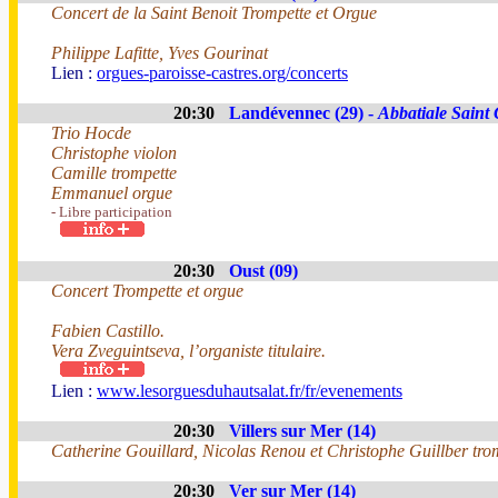
Concert de la Saint Benoit Trompette et Orgue
Philippe Lafitte, Yves Gourinat
Lien :
orgues-paroisse-castres.org/concerts
20:30
Landévennec (29) -
Abbatiale Saint
Trio Hocde
Christophe violon
Camille trompette
Emmanuel orgue
- Libre participation
20:30
Oust (09)
Concert Trompette et orgue
Fabien Castillo.
Vera Zveguintseva, l’organiste titulaire.
Lien :
www.lesorguesduhautsalat.fr/fr/evenements
20:30
Villers sur Mer (14)
Catherine Gouillard, Nicolas Renou et Christophe Guillber tro
20:30
Ver sur Mer (14)