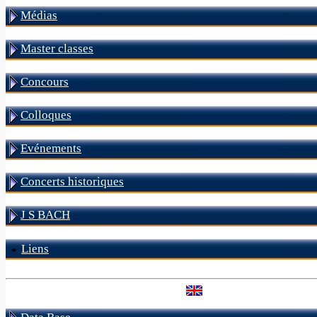
Médias
Master classes
Concours
Colloques
Evénements
Concerts historiques
J S BACH
Liens