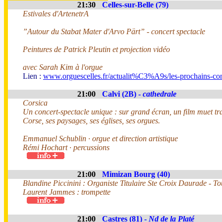
21:30
Celles-sur-Belle (79)
Estivales d'ArtenetrA
”Autour du Stabat Mater d'Arvo Pärt” - concert spectacle
Peintures de Patrick Pleutin et projection vidéo
avec Sarah Kim à l'orgue
Lien :
www.orguescelles.fr/actualit%C3%A9s/les-prochains-con
21:00
Calvi (2B) -
cathedrale
Corsica
Un concert-spectacle unique : sur grand écran, un film muet tr
Corse, ses paysages, ses églises, ses orgues.
Emmanuel Schublin · orgue et direction artistique
Rémi Hochart · percussions
21:00
Mimizan Bourg (40)
Blandine Piccinini : Organiste Titulaire Ste Croix Daurade - T
Laurent Jammes : trompette
21:00
Castres (81) -
Nd de la Platé