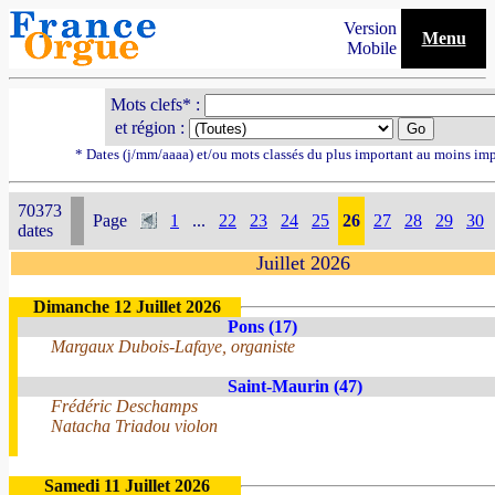
Version
Menu
Mobile
Mots clefs* :
et région :
* Dates (j/mm/aaaa) et/ou mots classés du plus important au moins im
70373
Page
1
...
22
23
24
25
26
27
28
29
30
dates
Juillet 2026
Dimanche 12 Juillet 2026
Pons (17)
Margaux Dubois-Lafaye, organiste
Saint-Maurin (47)
Frédéric Deschamps
Natacha Triadou violon
Samedi 11 Juillet 2026