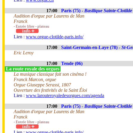
17:00
Paris (75) -
Basilique Sainte-Clotilde
Audition d'orgue par Laurens de Man
Franck
- Entrée libre - plateau
Lien :
www.orgue-clotilde-paris.info/
17:00
Saint-Germain-en-Laye (78) -
St-Ge
Eric Leroy
17:00
Tende (06)
La route royale des orgues
La musique classique fait son cinéma !
Franck Marcon, orgue
Orgue Giuseppe Serassi, 1807
Ouverture des festivités de la Saint Éloi
Lien :
www.larouteroyaledesorgues.com/agenda
17:00
Paris (75) -
Basilique Sainte-Clotilde
Audition d'orgue par Laurens de Man
Franck
- Entrée libre - plateau
Lien :
www.orgue-clotilde-paris.info/