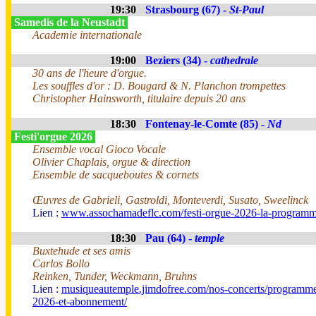
19:30
Strasbourg (67) -
St-Paul
Samedis de la Neustadt
Academie internationale
19:00
Beziers (34) -
cathedrale
30 ans de l'heure d'orgue.
Les souffles d'or : D. Bougard & N. Planchon trompettes
Christopher Hainsworth, titulaire depuis 20 ans
18:30
Fontenay-le-Comte (85) -
Nd
Festi'orgue 2026
Ensemble vocal Gioco Vocale
Olivier Chaplais, orgue & direction
Ensemble de sacqueboutes & cornets
Œuvres de Gabrieli, Gastroldi, Monteverdi, Susato, Sweelinck
Lien :
www.assochamadeflc.com/festi-orgue-2026-la-programm
18:30
Pau (64) -
temple
Buxtehude et ses amis
Carlos Bollo
Reinken, Tunder, Weckmann, Bruhns
Lien :
musiqueautemple.jimdofree.com/nos-concerts/programme
2026-et-abonnement/